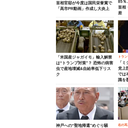
85
首相官邸が今度は国民栄誉賞で
首相
「高市PR動画」作成し大炎上
差
トラン
「米国産ジャガイモ」輸入解禁
「ミ
は“トランプ対策”？ 恐怖の病害
党上
虫で産地壊滅&自給率低下リス
では
ク
識を
右の耳
神戸への“聖地帰還”めぐり騒