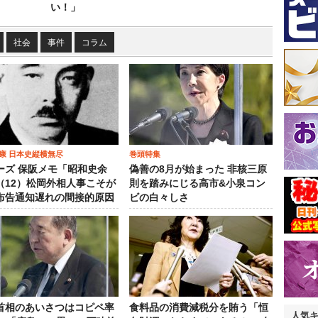
い！」
社会
事件
コラム
康 日本史縦横無尽
巻頭特集
ーズ 保阪メモ「昭和史余
偽善の8月が始まった 非核三原
（12）松岡外相人事こそが
則を踏みにじる高市&小泉コン
布告通知遅れの間接的原因
ビの白々しさ
首相のあいさつはコピペ率
食料品の消費減税分を賄う「恒
人気