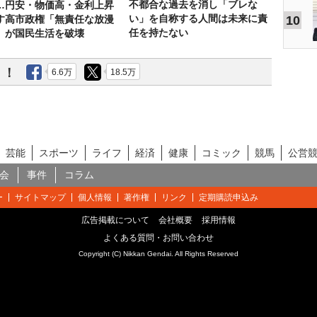
不都合な過去を消し「ブレな
…円安・物価高・金利上昇
い」を自称する人間は未来に責
10
す高市政権「無責任な放漫
任を持たない
」が国民生活を破壊
う！
6.6万
18.5万
芸能
スポーツ
ライフ
経済
健康
コミック
競馬
公営
会
事件
コラム
ー
サイトマップ
個人情報
著作権
リンク
定期購読申込み
広告掲載について
会社概要
採用情報
よくある質問・お問い合わせ
Copyright (C) Nikkan Gendai. All Rights Reserved