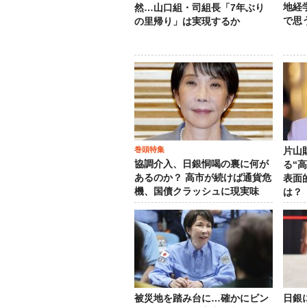
地経
然…山口組・司組長「7年ぶり
で思
の里帰り」は実現するか
巻頭特集
片山
協調介入、日銀恫喝の裏に何が
る“
あるのか？ 高市が続けば通貨危
表面
機、国債クラッシュに現実味
は？
被災地を踏み台に…確かにビン
日銀