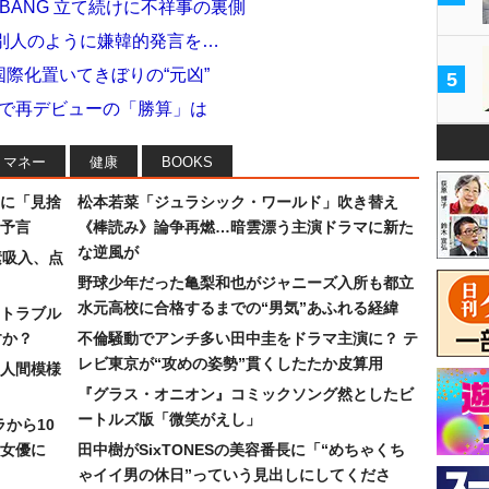
IGBANG 立て続けに不祥事の裏側
別人のように嫌韓的発言を…
国際化置いてきぼりの“元凶”
5
韓国で再デビューの「勝算」は
マネー
健康
BOOKS
に「見捨
松本若菜「ジュラシック・ワールド」吹き替え
予言
《棒読み》論争再燃…暗雲漂う主演ドラマに新た
な逆風が
素吸入、点
野球少年だった亀梨和也がジャニーズ入所も都立
水元高校に合格するまでの“男気”あふれる経緯
トラブル
すか？
不倫騒動でアンチ多い田中圭をドラマ主演に？ テ
レビ東京が“攻めの姿勢”貫くしたたか皮算用
人間模様
『グラス・オニオン』コミックソング然としたビ
ートルズ版「微笑がえし」
ラから10
女優に
田中樹がSixTONESの美容番長に「“めちゃくち
ゃイイ男の休日”っていう見出しにしてくださ