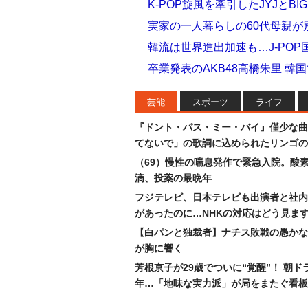
K-POP旋風を牽引したJYJとB
実家の一人暮らしの60代母親が
韓流は世界進出加速も…J-POP
卒業発表のAKB48高橋朱里 
芸能
スポーツ
ライフ
『ドント・パス・ミー・バイ』僅少な曲
てないで」の歌詞に込められたリンゴの
（69）慢性の喘息発作で緊急入院。酸
滴、投薬の最晩年
フジテレビ、日本テレビも出演者と社内
があったのに…NHKの対応はどう見ま
【白パンと独裁者】ナチス敗戦の愚かな
が胸に響く
芳根京子が29歳でついに“覚醒”！ 朝ド
年…「地味な実力派」が局をまたぐ看板