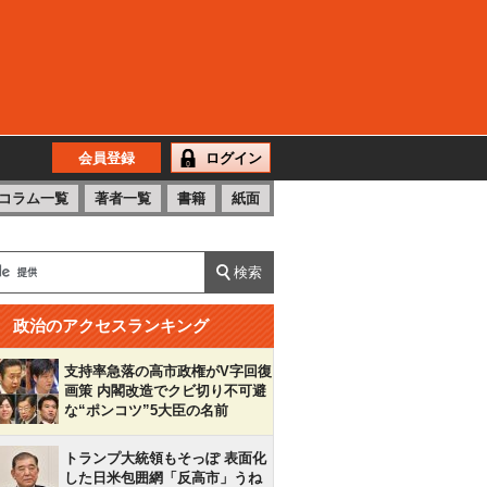
会員登録
ログイン
コラム一覧
著者一覧
書籍
紙面
政治のアクセスランキング
支持率急落の高市政権がV字回復
画策 内閣改造でクビ切り不可避
な“ポンコツ”5大臣の名前
トランプ大統領もそっぽ 表面化
した日米包囲網「反高市」うね