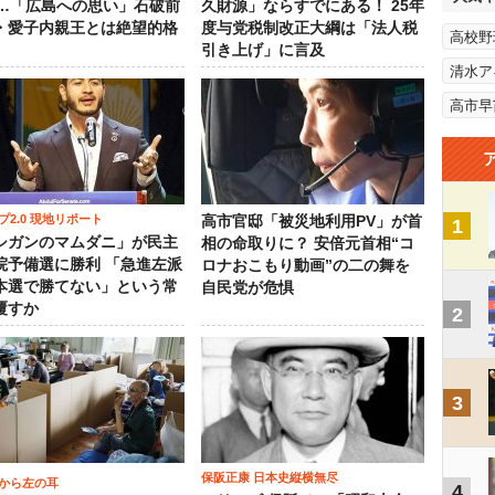
％…「広島への思い」石破前
久財源」ならすでにある！ 25年
・愛子内親王とは絶望的格
度与党税制改正大綱は「法人税
高校野
引き上げ」に言及
清水ア
高市早
プ2.0 現地リポート
高市官邸「被災地利用PV」が首
1
シガンのマムダニ」が民主
相の命取りに？ 安倍元首相“コ
院予備選に勝利 「急進左派
ロナおこもり動画”の二の舞を
本選で勝てない」という常
自民党が危惧
覆すか
2
3
保阪正康 日本史縦横無尽
から左の耳
4