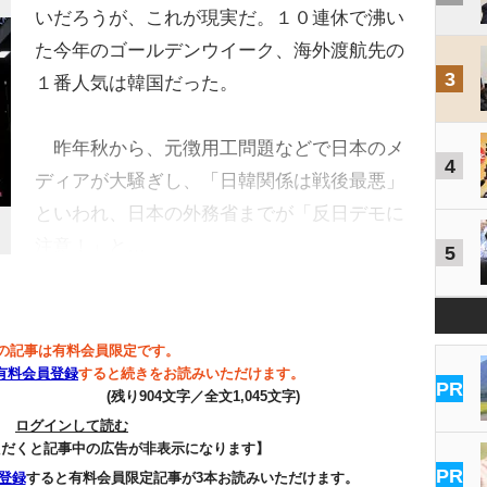
いだろうが、これが現実だ。１０連休で沸い
た今年のゴールデンウイーク、海外渡航先の
3
１番人気は韓国だった。
昨年秋から、元徴用工問題などで日本のメ
4
ディアが大騒ぎし、「日韓関係は戦後最悪」
といわれ、日本の外務省までが「反日デモに
注意！」と…
5
の記事は有料会員限定です。
有料会員登録
すると続きをお読みいただけます。
PR
(残り904文字／全文1,045文字)
ログインして読む
ただくと記事中の広告が非表示になります】
PR
登録
すると有料会員限定記事が3本お読みいただけます。