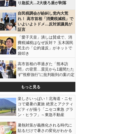
り急拡大…2大後ろ盾が剥落
自民税調会が紛糾し党内大荒
れ！ 高市首相「消費税減税」で
いよいよトドメ…反対派議員が
証言
「愛子天皇」潰しは賛成で、消
費税減税はなぜ反対？ 玉木国民
民主の「公約違反」がネットで
袋叩き
高市首相の早過ぎた「熊本訪
問」の背景…震災から1週間たた
ず“視察強行”に批判殺到の案の定
もっと見る
楽しさいっぱい！北海道・ニセ
コで避暑の夏旅 絶景とアクティ
ビティが揃う「ニセコ東急 グラ
ン・ヒラフ」～東急不動産
暑熱対策が義務化される時代に
貼るだけで暑さの変化がわかる