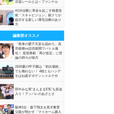
示温シールとは～ファンケル
AGA治療に革命を起こす検査技
術「スキャビジョン」銀クリが
提示する新しい薄毛治療のあり
方
編集部オススメ
「将来の愛子天皇を認めろ」高
市政権vs読売新聞でバトル激
化！ 皇室典範「再び改定」に世
論の85％が味方
2026夏の甲子園は「初出場校」
でも侮れない！ 4校ともハンデ
をはね返すポテンシャル十分
田中みな実“まんまるE乳”も筋金
入り！アッパレのあざとさ
阪神1位・森下翔太を英才教育
父親が明かす「マイホーム購入