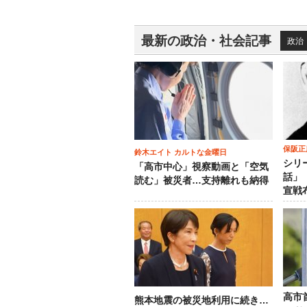
最新の政治・社会記事
政治
保阪正
鈴木エイト カルトな金曜日
シリ
「高市中心」視察動画と「空気
話」
読む」被災者…支持離れも納得
宣戦
高市
熊本地震の被災地利用に続き…