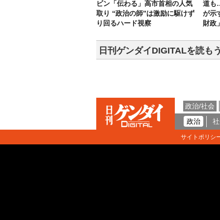
ビン「伝わる」高市首相の人気
道も
取り “政治の師”は激励に駆けず
が示
り回るハード視察
財政
日刊ゲンダイDIGITALを読も
政治/社会
政治
社
サイトポリシ