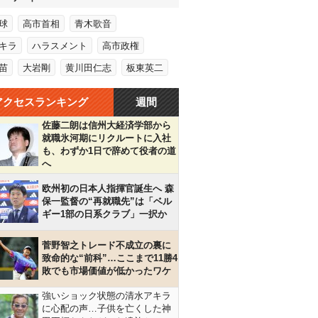
球
高市首相
青木歌音
キラ
ハラスメント
高市政権
苗
大岩剛
黄川田仁志
板東英二
アクセスランキング
週間
佐藤二朗は信州大経済学部から
就職氷河期にリクルートに入社
も、わずか1日で辞めて役者の道
へ
欧州初の日本人指揮官誕生へ 森
保一監督の“再就職先”は「ベル
ギー1部の日系クラブ」一択か
菅野智之トレード不成立の裏に
致命的な“前科”…ここまで11勝4
敗でも市場価値が低かったワケ
強いショック状態の清水アキラ
に心配の声…子供を亡くした神