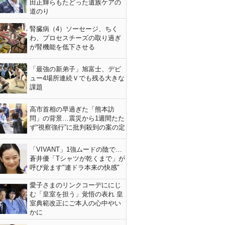
田正輝らもたどった遺族ケアの
道のり
腎臓病（4）ソーセージ、ちく
わ、プロセスチーズの取り過ぎ
が腎機能を低下させる
「最強の新弟子」旭富士、デビ
ュー4場所連続Ｖでも残る大きな
課題
高市首相の早過ぎた「熊本訪
問」の背景…震災から1週間たた
ず“視察強行”に批判殺到の案の定
「VIVANT」1強ムードの陰で…
蒼井優「Tシャツが乾くまで」が
呼び覚ます"連ドラ本来の快感"
愛子さまのリンクコーデににじ
む「皇室を担う」覚悟の表れ 皇
室典範改正にご本人の心中やい
かに