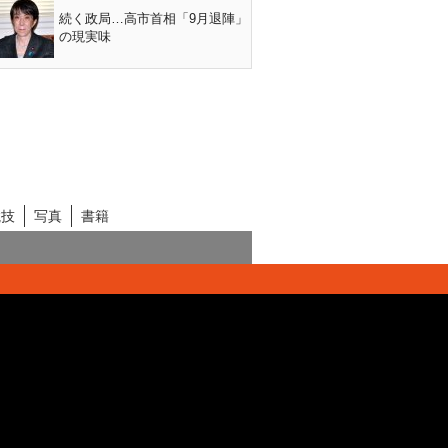
続く政局…高市首相「9月退陣」
の現実味
競技
写真
書籍