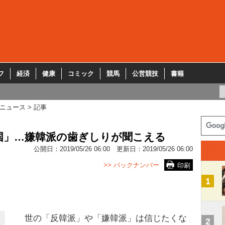
フ
経済
健康
コミック
競馬
公営競技
書籍
ニュース
記事
国」…嫌韓派の歯ぎしりが聞こえる
公開日：
2019/05/26 06:00
更新日：
2019/05/26 06:00
>> バックナンバー
印刷
1
世の「反韓派」や「嫌韓派」は信じたくな
2