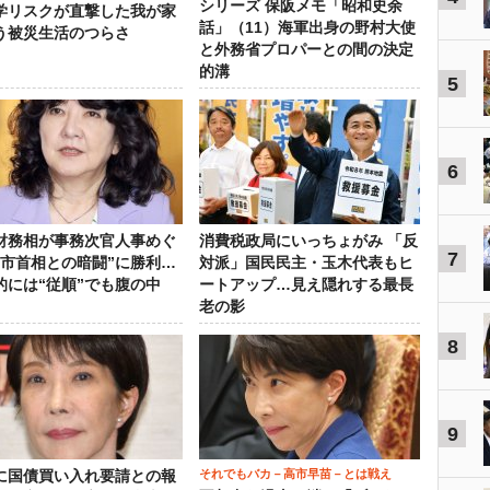
シリーズ 保阪メモ「昭和史余
学リスクが直撃した我が家
話」（11）海軍出身の野村大使
う被災生活のつらさ
と外務省プロパーとの間の決定
的溝
5
6
財務相が事務次官人事めぐ
消費税政局にいっちょがみ 「反
7
高市首相との暗闘”に勝利…
対派」国民民主・玉木代表もヒ
的には“従順”でも腹の中
ートアップ…見え隠れする最長
老の影
8
9
それでもバカ－高市早苗－とは戦え
に国債買い入れ要請との報