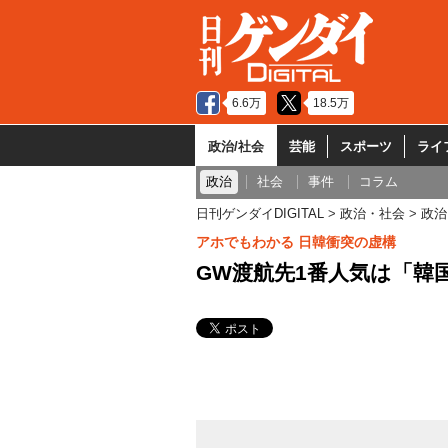
6.6万
18.5万
政治/社会
芸能
スポーツ
ライ
政治
社会
事件
コラム
日刊ゲンダイDIGITAL
政治・社会
政治
アホでもわかる 日韓衝突の虚構
GW渡航先1番人気は「韓