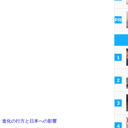
PR
1
2
3
リカ 進化の行方と日本への影響
4