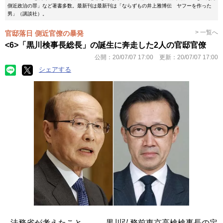
側近政治の罪」など著書多数。最新刊は最新刊は「ならずもの井上雅博伝 ヤフーを作った
男」（講談社）。
> 一覧へ
官邸落日 側近官僚の暴発
<6>「黒川検事長総長」の誕生に奔走した2人の官邸官僚
公開：
20/07/07 17:00
更新：
20/07/07 17:00
シェアする
法務省が考えたこと――。黒川弘務前東京高検検事長の定