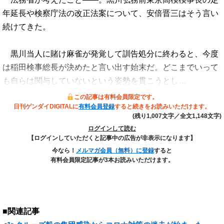
年延長や検察庁法の改正法案について、安倍晋三はそう言い
続けてきた。
黒川当人に賭け麻雀が発覚して訓告処分に終わると、今度
は稲田検事総長が決めたと言い出す始末だ。どこまでいって
も自らは関与していないという姿勢を貫こうとし…
この記事は有料会員限定です。
日刊ゲンダイDIGITALに
有料会員登録
すると続きをお読みいただけます。
(残り1,007文字／全文1,148文字)
ログインして読む
【ログインしていただくと記事中の広告が非表示になります】
今なら！
メルマガ会員（無料）に登録
すると
有料会員限定記事が3本お読みいただけます。
■関連記事