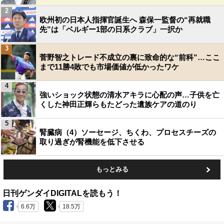
2
欧州初の日本人指揮官誕生へ 森保一監督の“再就職
先”は「ベルギー1部の日系クラブ」一択か
3
菅野智之トレード不成立の裏に致命的な“前科”…ここ
まで11勝4敗でも市場価値が低かったワケ
4
強いショック状態の清水アキラに心配の声…子供を亡
くした神田正輝らもたどった遺族ケアの道のり
5
腎臓病（4）ソーセージ、ちくわ、プロセスチーズの
取り過ぎが腎機能を低下させる
もっとみる
日刊ゲンダイDIGITALを読もう！
6.6万
18.5万