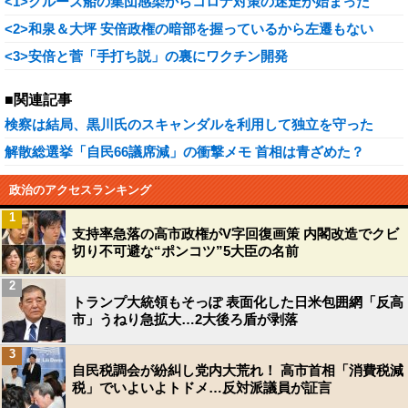
<1>クルーズ船の集団感染からコロナ対策の迷走が始まった
<2>和泉＆大坪 安倍政権の暗部を握っているから左遷もない
<3>安倍と菅「手打ち説」の裏にワクチン開発
■関連記事
検察は結局、黒川氏のスキャンダルを利用して独立を守った
解散総選挙「自民66議席減」の衝撃メモ 首相は青ざめた？
政治のアクセスランキング
1
支持率急落の高市政権がV字回復画策 内閣改造でクビ
切り不可避な“ポンコツ”5大臣の名前
2
トランプ大統領もそっぽ 表面化した日米包囲網「反高
市」うねり急拡大…2大後ろ盾が剥落
3
自民税調会が紛糾し党内大荒れ！ 高市首相「消費税減
税」でいよいよトドメ…反対派議員が証言