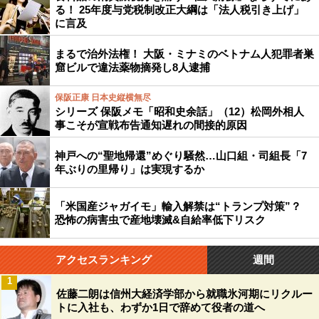
る！ 25年度与党税制改正大綱は「法人税引き上げ」
に言及
まるで治外法権！ 大阪・ミナミのベトナム人犯罪者巣
窟ビルで違法薬物摘発し8人逮捕
保阪正康 日本史縦横無尽
シリーズ 保阪メモ「昭和史余話」（12）松岡外相人
事こそが宣戦布告通知遅れの間接的原因
神戸への“聖地帰還”めぐり騒然…山口組・司組長「7
年ぶりの里帰り」は実現するか
「米国産ジャガイモ」輸入解禁は“トランプ対策”？
恐怖の病害虫で産地壊滅&自給率低下リスク
アクセスランキング
週間
1
佐藤二朗は信州大経済学部から就職氷河期にリクルー
トに入社も、わずか1日で辞めて役者の道へ