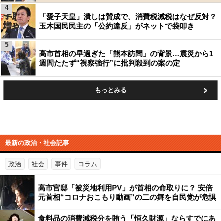
4
「愛子天皇」潰しは賛成で、消費税減税はなぜ反対？
玉木国民民主の「公約違反」がネットで袋叩き
5
高市首相の早過ぎた「熊本訪問」の背景…震災から1
週間たたず“視察強行”に批判殺到の案の定
もっとみる
最新の政治・社会記事
政治
社会
事件
コラム
高市官邸「被災地利用PV」が首相の命取りに？ 安倍
元首相“コロナおこもり動画”の二の舞を自民党が危惧
食料品の消費減税分を賄う「恒久財源」ならすでにあ