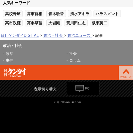
人気キーワード
高校野球
高市首相
青木歌音
清水アキラ
ハラスメント
高市政権
高市早苗
大岩剛
黄川田仁志
板東英二
日刊ゲンダイDIGITAL
政治・社会
政治ニュース
記事
政治・社会
政治
社会
事件
コラム
表示切り替え
（C）Nikkan Gendai