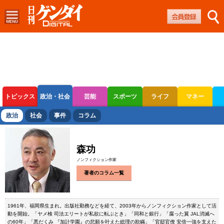
トピックス
政治・社会
芸能
スポーツ
ライフ
マネー
ボートレース
競輪
オートレース
政治
社会
事件
コラム
森功
ノンフィクション作家
著者のコラム一覧
1961年、福岡県生まれ。出版社勤務などを経て、2003年からノンフィクション作家として活
動を開始。「ヤメ検 司法エリートが私欲に転ぶとき」「同和と銀行」「腐った翼 JAL消滅へ
の60年」「悪だくみ 『加計学園』の悲願を叶えた総理の欺瞞」「官邸官僚 安倍一強を支えた