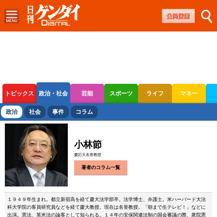
トピックス
政治・社会
芸能
スポーツ
ライフ
マネー
ボートレース
競輪
オートレース
政治
社会
事件
コラム
小林節
慶応大名誉教授
著者のコラム一覧
１９４９年生まれ。都立新宿高を経て慶大法学部卒。法学博士、弁護士。米ハーバード大法
科大学院の客員研究員などを経て慶大教授。現在は名誉教授。「朝まで生テレビ！」などに
出演。憲法、英米法の論客として知られる。１４年の安保関連法制の国会審議の際、衆院憲