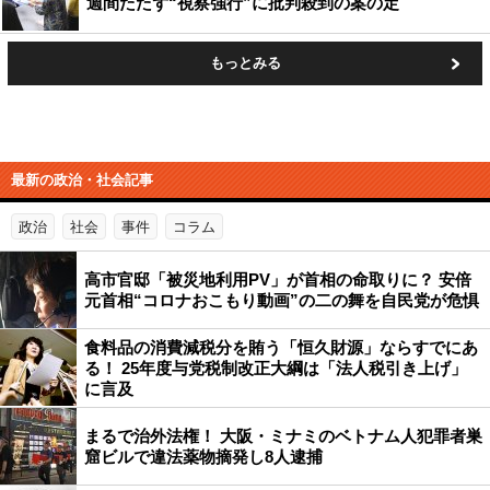
週間たたず“視察強行”に批判殺到の案の定
もっとみる
最新の政治・社会記事
政治
社会
事件
コラム
高市官邸「被災地利用PV」が首相の命取りに？ 安倍
元首相“コロナおこもり動画”の二の舞を自民党が危惧
食料品の消費減税分を賄う「恒久財源」ならすでにあ
る！ 25年度与党税制改正大綱は「法人税引き上げ」
に言及
まるで治外法権！ 大阪・ミナミのベトナム人犯罪者巣
窟ビルで違法薬物摘発し8人逮捕