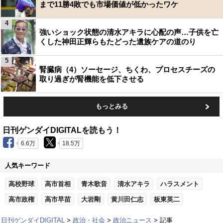
まで11勝4敗でも市場価値が低かったワケ
4
強いショック状態の清水アキラに心配の声…子供を亡
くした神田正輝らもたどった遺族ケアの道のり
5
腎臓病（4）ソーセージ、ちくわ、プロセスチーズの
取り過ぎが腎機能を低下させる
もっとみる
日刊ゲンダイDIGITALを読もう！
6.6万
18.5万
人気キーワード
高校野球
高市首相
青木歌音
清水アキラ
ハラスメント
高市政権
高市早苗
大岩剛
黄川田仁志
板東英二
日刊ゲンダイDIGITAL
政治・社会
政治ニュース
記事