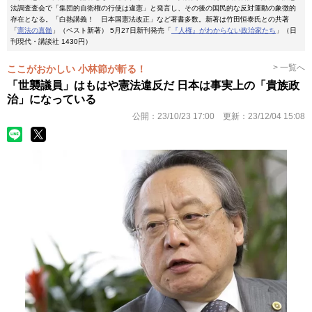
法調査査会で「集団的自衛権の行使は違憲」と発言し、その後の国民的な反対運動の象徴的
存在となる。「白熱講義！ 日本国憲法改正」など著書多数。新著は竹田恒泰氏との共著
「
憲法の真髄
」（ベスト新著） 5月27日新刊発売「
『人権』がわからない政治家たち
」（日
刊現代・講談社 1430円）
> 一覧へ
ここがおかしい 小林節が斬る！
「世襲議員」はもはや憲法違反だ 日本は事実上の「貴族政
治」になっている
公開：
23/10/23 17:00
更新：
23/12/04 15:08