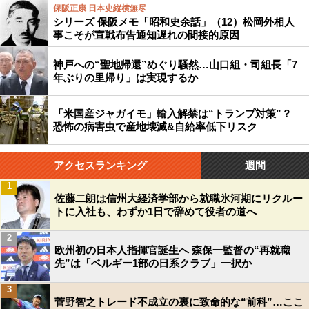
保阪正康 日本史縦横無尽
シリーズ 保阪メモ「昭和史余話」（12）松岡外相人
事こそが宣戦布告通知遅れの間接的原因
神戸への“聖地帰還”めぐり騒然…山口組・司組長「7
年ぶりの里帰り」は実現するか
「米国産ジャガイモ」輸入解禁は“トランプ対策”？
恐怖の病害虫で産地壊滅&自給率低下リスク
アクセスランキング
週間
1
佐藤二朗は信州大経済学部から就職氷河期にリクルー
トに入社も、わずか1日で辞めて役者の道へ
2
欧州初の日本人指揮官誕生へ 森保一監督の“再就職
先”は「ベルギー1部の日系クラブ」一択か
3
菅野智之トレード不成立の裏に致命的な“前科”…ここ