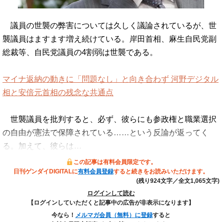
議員の世襲の弊害については久しく議論されているが、世
襲議員はますます増え続けている。岸田首相、麻生自民党副
総裁等、自民党議員の4割弱は世襲である。
マイナ返納の動きに「問題なし」と向き合わず 河野デジタル
相と安倍元首相の残念な共通点
世襲議員を批判すると、必ず、彼らにも参政権と職業選択
の自由が憲法で保障されている……という反論が返ってく
る。加えて、彼らは…
この記事は有料会員限定です。
日刊ゲンダイDIGITALに
有料会員登録
すると続きをお読みいただけます。
(残り924文字／全文1,065文字)
ログインして読む
【ログインしていただくと記事中の広告が非表示になります】
今なら！
メルマガ会員（無料）に登録
すると