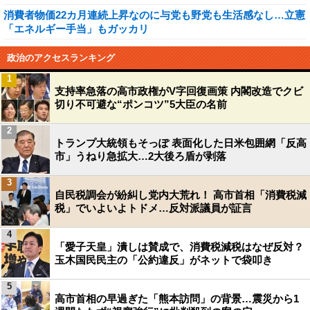
消費者物価22カ月連続上昇なのに与党も野党も生活感なし…立憲
「エネルギー手当」もガッカリ
政治のアクセスランキング
1
支持率急落の高市政権がV字回復画策 内閣改造でクビ
切り不可避な“ポンコツ”5大臣の名前
2
トランプ大統領もそっぽ 表面化した日米包囲網「反高
市」うねり急拡大…2大後ろ盾が剥落
3
自民税調会が紛糾し党内大荒れ！ 高市首相「消費税減
税」でいよいよトドメ…反対派議員が証言
4
「愛子天皇」潰しは賛成で、消費税減税はなぜ反対？
玉木国民民主の「公約違反」がネットで袋叩き
5
高市首相の早過ぎた「熊本訪問」の背景…震災から1