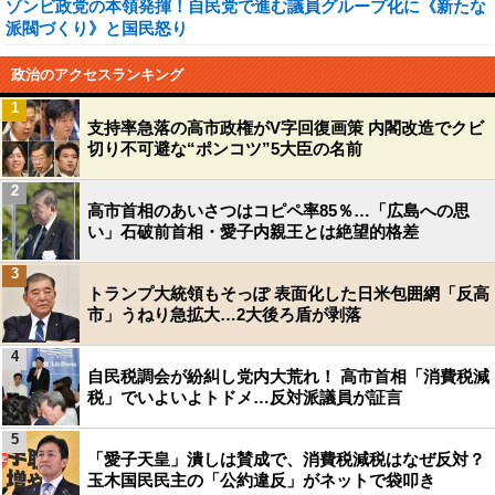
ゾンビ政党の本領発揮！自民党で進む議員グループ化に《新たな
派閥づくり》と国民怒り
政治のアクセスランキング
1
支持率急落の高市政権がV字回復画策 内閣改造でクビ
切り不可避な“ポンコツ”5大臣の名前
2
高市首相のあいさつはコピペ率85％…「広島への思
い」石破前首相・愛子内親王とは絶望的格差
3
トランプ大統領もそっぽ 表面化した日米包囲網「反高
市」うねり急拡大…2大後ろ盾が剥落
4
自民税調会が紛糾し党内大荒れ！ 高市首相「消費税減
税」でいよいよトドメ…反対派議員が証言
5
「愛子天皇」潰しは賛成で、消費税減税はなぜ反対？
玉木国民民主の「公約違反」がネットで袋叩き