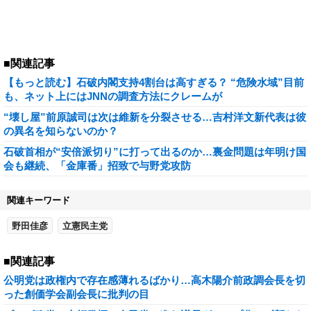
■関連記事
【もっと読む】石破内閣支持4割台は高すぎる？ “危険水域”目前
も、ネット上にはJNNの調査方法にクレームが
“壊し屋”前原誠司は次は維新を分裂させる…吉村洋文新代表は彼
の異名を知らないのか？
石破首相が“安倍派切り”に打って出るのか…裏金問題は年明け国
会も継続、「金庫番」招致で与野党攻防
関連キーワード
野田佳彦
立憲民主党
■関連記事
公明党は政権内で存在感薄れるばかり…高木陽介前政調会長を切
った創価学会副会長に批判の目