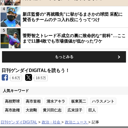
4
新庄監督の“再就職先”に挙がるまさかの球団 采配に
賛否もチームのテコ入れ役にうってつけ
5
菅野智之トレード不成立の裏に致命的な“前科”…ここ
まで11勝4敗でも市場価値が低かったワケ
もっとみる
日刊ゲンダイDIGITALを読もう！
6.6万
18.5万
人気キーワード
高校野球
高市首相
清水アキラ
板東英二
ハラスメント
高市政権
大岩剛
黄川田仁志
広末涼子
巨人
日刊ゲンダイDIGITAL
政治・社会
政治ニュース
記事