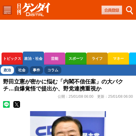
トピックス
政治・社会
芸能
スポーツ
ライフ
マネー
ボートレース
競輪
オートレース
政治
社会
事件
コラム
野田立憲が密かに悩む「内閣不信任案」の大バク
チ…自爆覚悟で提出か、野党連携重視か
公開：
25/01/08 06:00
更新：
25/01/08 06:00