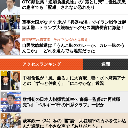
OTC類似薬「追加負担免除」の“落とし穴”…慢性疾患
の患者でも「配慮」されない恐れあり
軍事大国がなぜ？ 米が「兵器枯渇」でイラン戦争は継
続困難…トランプ大統領がヘグセス国防長官に激怒！
高市早苗vs適菜収「それでもバカとは戦え」
自民党総裁選は「うんこ味のカレーか、カレー味のう
んこか」 どれを選んでも地獄だった
アクセスランキング
週間
1
中村倫也が「風、薫る」に大貢献…妻・水卜麻美アナ
との「ずっと仲良く」「にこやかな」近況
2
欧州初の日本人指揮官誕生へ 森保一監督の“再就職
先”は「ベルギー1部の日系クラブ」一択か
3
萩本欽一〈34〉私の“運”論 大谷翔平のカネを使い込
んだ通訳に「小さな声で『ありがとう』」