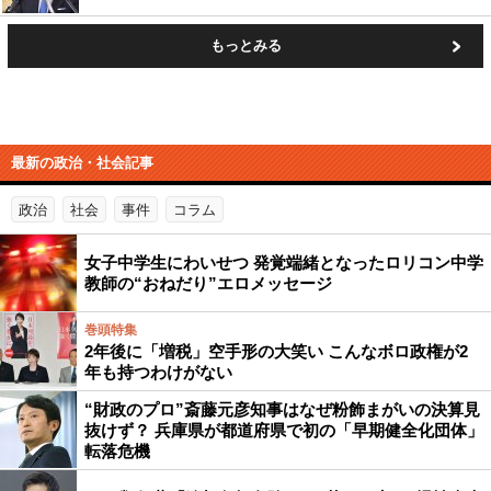
もっとみる
最新の政治・社会記事
政治
社会
事件
コラム
女子中学生にわいせつ 発覚端緒となったロリコン中学
教師の“おねだり”エロメッセージ
巻頭特集
2年後に「増税」空手形の大笑い こんなボロ政権が2
年も持つわけがない
“財政のプロ”斎藤元彦知事はなぜ粉飾まがいの決算見
抜けず？ 兵庫県が都道府県で初の「早期健全化団体」
転落危機