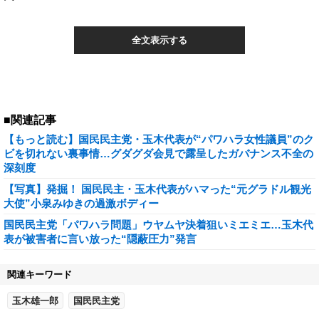
全文表示する
■関連記事
【もっと読む】国民民主党・玉木代表が“パワハラ女性議員”のク
ビを切れない裏事情…グダグダ会見で露呈したガバナンス不全の
深刻度
【写真】発掘！ 国民民主・玉木代表がハマった“元グラドル観光
大使”小泉みゆきの過激ボディー
国民民主党「パワハラ問題」ウヤムヤ決着狙いミエミエ…玉木代
表が被害者に言い放った“隠蔽圧力”発言
関連キーワード
玉木雄一郎
国民民主党