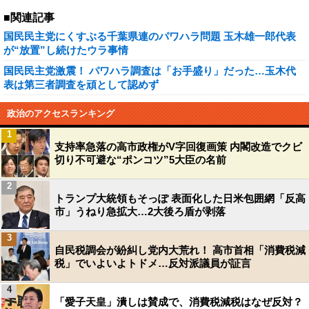
■関連記事
国民民主党にくすぶる千葉県連のパワハラ問題 玉木雄一郎代表
が“放置”し続けたウラ事情
国民民主党激震！ パワハラ調査は「お手盛り」だった…玉木代
表は第三者調査を頑として認めず
政治のアクセスランキング
1
支持率急落の高市政権がV字回復画策 内閣改造でクビ
切り不可避な“ポンコツ”5大臣の名前
2
トランプ大統領もそっぽ 表面化した日米包囲網「反高
市」うねり急拡大…2大後ろ盾が剥落
3
自民税調会が紛糾し党内大荒れ！ 高市首相「消費税減
税」でいよいよトドメ…反対派議員が証言
4
「愛子天皇」潰しは賛成で、消費税減税はなぜ反対？