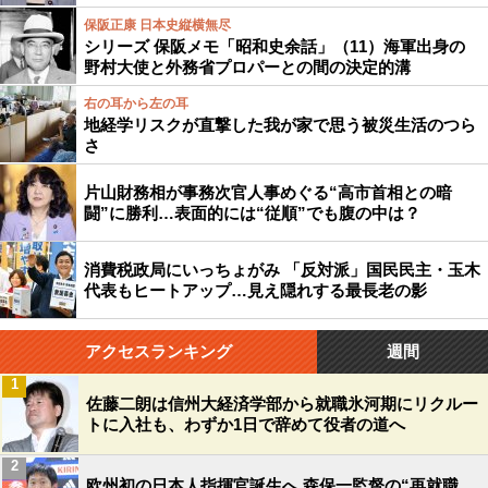
保阪正康 日本史縦横無尽
シリーズ 保阪メモ「昭和史余話」（11）海軍出身の
野村大使と外務省プロパーとの間の決定的溝
右の耳から左の耳
地経学リスクが直撃した我が家で思う被災生活のつら
さ
片山財務相が事務次官人事めぐる“高市首相との暗
闘”に勝利…表面的には“従順”でも腹の中は？
消費税政局にいっちょがみ 「反対派」国民民主・玉木
代表もヒートアップ…見え隠れする最長老の影
アクセスランキング
週間
1
佐藤二朗は信州大経済学部から就職氷河期にリクルー
トに入社も、わずか1日で辞めて役者の道へ
2
欧州初の日本人指揮官誕生へ 森保一監督の“再就職