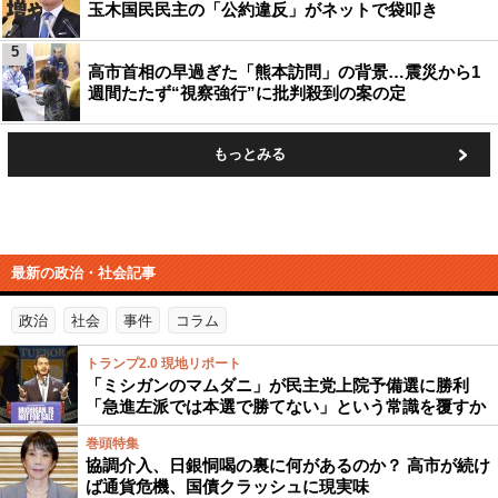
玉木国民民主の「公約違反」がネットで袋叩き
5
高市首相の早過ぎた「熊本訪問」の背景…震災から1
週間たたず“視察強行”に批判殺到の案の定
もっとみる
最新の政治・社会記事
政治
社会
事件
コラム
トランプ2.0 現地リポート
「ミシガンのマムダニ」が民主党上院予備選に勝利
「急進左派では本選で勝てない」という常識を覆すか
巻頭特集
協調介入、日銀恫喝の裏に何があるのか？ 高市が続け
ば通貨危機、国債クラッシュに現実味