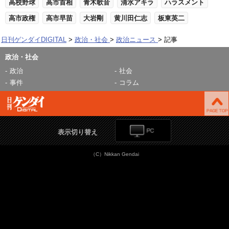
高校野球
高市首相
青木歌音
清水アキラ
ハラスメント
高市政権
高市早苗
大岩剛
黄川田仁志
板東英二
日刊ゲンダイDIGITAL
政治・社会
政治ニュース
記事
政治・社会
政治
社会
事件
コラム
表示切り替え
（C）Nikkan Gendai