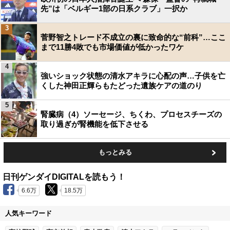
先”は「ベルギー1部の日系クラブ」一択か
3
菅野智之トレード不成立の裏に致命的な“前科”…ここ
まで11勝4敗でも市場価値が低かったワケ
4
強いショック状態の清水アキラに心配の声…子供を亡
くした神田正輝らもたどった遺族ケアの道のり
5
腎臓病（4）ソーセージ、ちくわ、プロセスチーズの
取り過ぎが腎機能を低下させる
もっとみる
日刊ゲンダイDIGITALを読もう！
6.6万
18.5万
人気キーワード