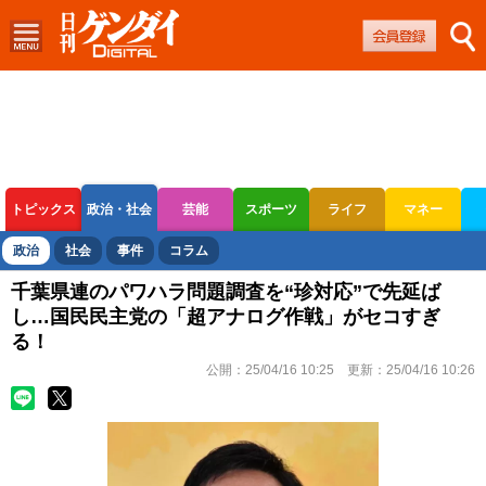
トピックス
政治・社会
芸能
スポーツ
ライフ
マネー
ボートレース
競輪
オートレース
政治
社会
事件
コラム
千葉県連のパワハラ問題調査を“珍対応”で先延ば
し…国民民主党の「超アナログ作戦」がセコすぎ
る！
公開：
25/04/16 10:25
更新：
25/04/16 10:26