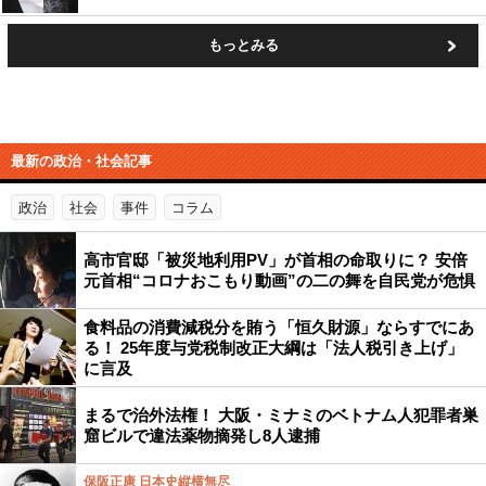
もっとみる
最新の政治・社会記事
政治
社会
事件
コラム
高市官邸「被災地利用PV」が首相の命取りに？ 安倍
元首相“コロナおこもり動画”の二の舞を自民党が危惧
食料品の消費減税分を賄う「恒久財源」ならすでにあ
る！ 25年度与党税制改正大綱は「法人税引き上げ」
に言及
まるで治外法権！ 大阪・ミナミのベトナム人犯罪者巣
窟ビルで違法薬物摘発し8人逮捕
保阪正康 日本史縦横無尽