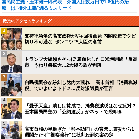
国民民主党・玉木雄一郎代表「外国人は数万円で1.6億円の治
療」は“排外主義”煽るミスリード
政治のアクセスランキング
1
支持率急落の高市政権がV字回復画策 内閣改造でクビ
切り不可避な“ポンコツ”5大臣の名前
2
トランプ大統領もそっぽ 表面化した日米包囲網「反高
市」うねり急拡大…2大後ろ盾が剥落
3
自民税調会が紛糾し党内大荒れ！ 高市首相「消費税減
税」でいよいよトドメ…反対派議員が証言
4
「愛子天皇」潰しは賛成で、消費税減税はなぜ反対？
玉木国民民主の「公約違反」がネットで袋叩き
5
高市首相の早過ぎた「熊本訪問」の背景…震災から1
週間たたず“視察強行”に批判殺到の案の定