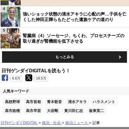
4
強いショック状態の清水アキラに心配の声…子供を亡
くした神田正輝らもたどった遺族ケアの道のり
5
腎臓病（4）ソーセージ、ちくわ、プロセスチーズの
取り過ぎが腎機能を低下させる
もっとみる
日刊ゲンダイDIGITALを読もう！
6.6万
18.5万
人気キーワード
高校野球
高市首相
青木歌音
清水アキラ
ハラスメント
高市政権
高市早苗
大岩剛
黄川田仁志
板東英二
日刊ゲンダイDIGITAL
政治・社会
政治ニュース
記事