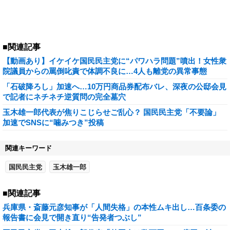
■関連記事
【動画あり】イケイケ国民民主党に“パワハラ問題”噴出！女性衆
院議員からの罵倒叱責で体調不良に…4人も離党の異常事態
「石破降ろし」加速へ…10万円商品券配布バレ、深夜の公邸会見
で記者にネチネチ逆質問の完全墓穴
玉木雄一郎代表が焦りこじらせご乱心？ 国民民主党「不要論」
加速でSNSに“噛みつき”投稿
関連キーワード
国民民主党
玉木雄一郎
■関連記事
兵庫県・斎藤元彦知事が「人間失格」の本性ムキ出し…百条委の
報告書に会見で開き直り“告発者つぶし”