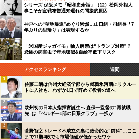
シリーズ 保阪メモ「昭和史余話」（12）松岡外相人
事こそが宣戦布告通知遅れの間接的原因
神戸への“聖地帰還”めぐり騒然…山口組・司組長「7
年ぶりの里帰り」は実現するか
「米国産ジャガイモ」輸入解禁は“トランプ対策”？
恐怖の病害虫で産地壊滅&自給率低下リスク
アクセスランキング
週間
1
佐藤二朗は信州大経済学部から就職氷河期にリクルー
トに入社も、わずか1日で辞めて役者の道へ
2
欧州初の日本人指揮官誕生へ 森保一監督の“再就職
先”は「ベルギー1部の日系クラブ」一択か
3
菅野智之トレード不成立の裏に致命的な“前科”…ここ
まで11勝4敗でも市場価値が低かったワケ