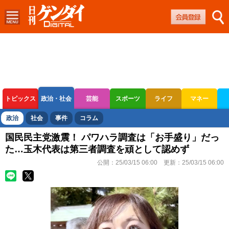
トピックス
政治・社会
芸能
スポーツ
ライフ
マネー
ボートレース
競輪
オートレース
政治
社会
事件
コラム
国民民主党激震！ パワハラ調査は「お手盛り」だっ
た…玉木代表は第三者調査を頑として認めず
公開：
25/03/15 06:00
更新：
25/03/15 06:00