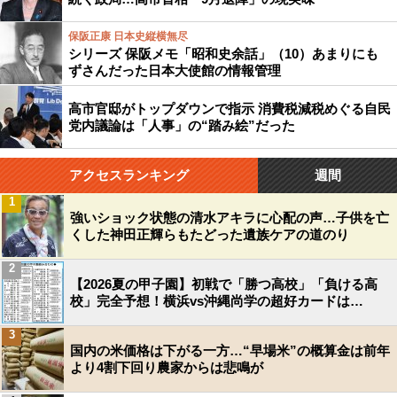
保阪正康 日本史縦横無尽
シリーズ 保阪メモ「昭和史余話」（10）あまりにも
ずさんだった日本大使館の情報管理
高市官邸がトップダウンで指示 消費税減税めぐる自民
党内議論は「人事」の“踏み絵”だった
アクセスランキング
週間
1
強いショック状態の清水アキラに心配の声…子供を亡
くした神田正輝らもたどった遺族ケアの道のり
2
【2026夏の甲子園】初戦で「勝つ高校」「負ける高
校」完全予想！横浜vs沖縄尚学の超好カードは…
3
国内の米価格は下がる一方…“早場米”の概算金は前年
より4割下回り農家からは悲鳴が