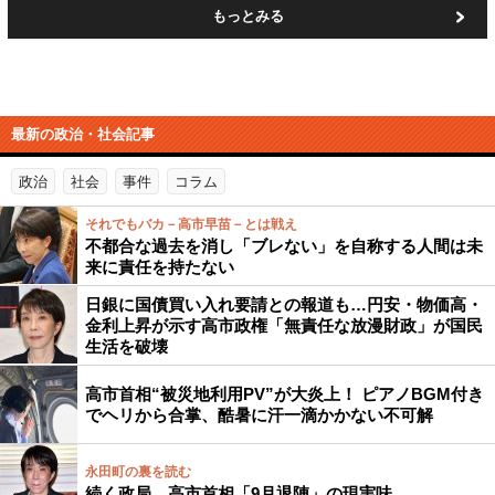
もっとみる
最新の政治・社会記事
政治
社会
事件
コラム
それでもバカ－高市早苗－とは戦え
不都合な過去を消し「ブレない」を自称する人間は未
来に責任を持たない
日銀に国債買い入れ要請との報道も…円安・物価高・
金利上昇が示す高市政権「無責任な放漫財政」が国民
生活を破壊
高市首相“被災地利用PV”が大炎上！ ピアノBGM付き
でヘリから合掌、酷暑に汗一滴かかない不可解
永田町の裏を読む
続く政局…高市首相「9月退陣」の現実味