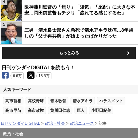
4
阪神藤川監督の「焦り」「短気」「采配」に大きな不
安…岡田前監督もチクリ「崩れてる感じするわ」
5
三男・清水良太郎さん急死で清水アキラ沈痛…8年越
しの「父子再共演」が始まったばかりだった
もっとみる
日刊ゲンダイDIGITALを読もう！
6.6万
18.5万
人気キーワード
高市首相
高校野球
青木歌音
清水アキラ
ハラスメント
高市早苗
高市政権
黄川田仁志
巨人
小野田紀美
日刊ゲンダイDIGITAL
政治・社会
政治ニュース
記事
政治・社会