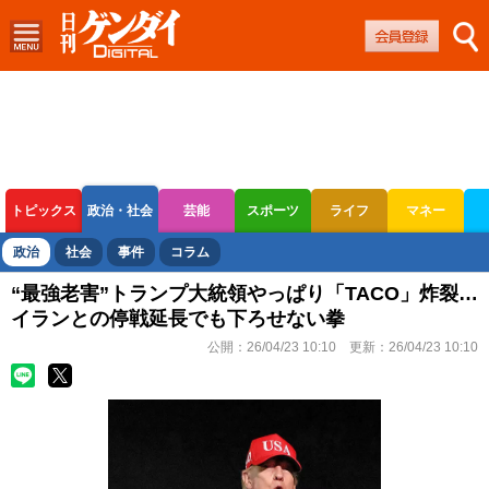
トピックス
政治・社会
芸能
スポーツ
ライフ
マネー
ボートレース
競輪
オートレース
政治
社会
事件
コラム
“最強老害”トランプ大統領やっぱり「TACO」炸裂…
イランとの停戦延長でも下ろせない拳
公開：
26/04/23 10:10
更新：
26/04/23 10:10