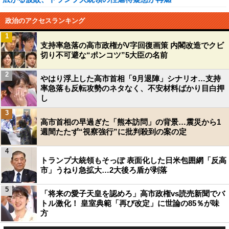
政治のアクセスランキング
1
支持率急落の高市政権がV字回復画策 内閣改造でクビ
切り不可避な“ポンコツ”5大臣の名前
2
やはり浮上した高市首相「9月退陣」シナリオ…支持
率急落も反転攻勢のネタなく、不安材料ばかり目白押
し
3
高市首相の早過ぎた「熊本訪問」の背景…震災から1
週間たたず“視察強行”に批判殺到の案の定
4
トランプ大統領もそっぽ 表面化した日米包囲網「反高
市」うねり急拡大…2大後ろ盾が剥落
5
「将来の愛子天皇を認めろ」高市政権vs読売新聞でバ
トル激化！ 皇室典範「再び改定」に世論の85％が味
方