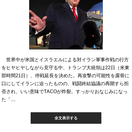
世界中が米国とイスラエルによる対イラン軍事作戦の行方
をヒヤヒヤしながら見守る中、トランプ大統領は22日（米東
部時間21日）、停戦延長を決めた。再攻撃の可能性を露骨に
口にしてイランに迫ったものの、戦闘終結協議の再開すら拒
否され、いい意味でTACOが炸裂。すっかりおなじみになっ
た「…
全文表示する