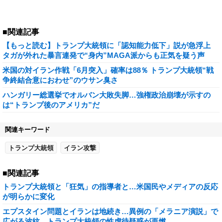
■関連記事
【もっと読む】トランプ大統領に「認知能力低下」説が急浮上
タガが外れた暴言連発で“身内”MAGA派からも正気を疑う声
米国の対イラン作戦「6月突入」確率は88％ トランプ大統領“戦
争終結合意におわせ”のウサン臭さ
ハンガリー総選挙でオルバン大敗失脚…強権政治崩壊が示すの
は“トランプ後のアメリカ”だ
関連キーワード
トランプ大統領
イラン攻撃
■関連記事
トランプ大統領と「狂気」の指導者と…米国民やメディアの反応
が明らかに変化
エプスタイン問題とイランは地続き…異例の「メラニア演説」で
広がる波紋、トランプ大統領の性虐待疑惑が再燃