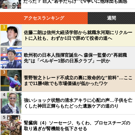
だった？ 巨人“若手だらけ”でV争いに他球団も困惑
アクセスランキング
週間
1
佐藤二朗は信州大経済学部から就職氷河期にリクルー
トに入社も、わずか1日で辞めて役者の道へ
2
欧州初の日本人指揮官誕生へ 森保一監督の“再就職
先”は「ベルギー1部の日系クラブ」一択か
3
菅野智之トレード不成立の裏に致命的な“前科”…ここ
まで11勝4敗でも市場価値が低かったワケ
4
強いショック状態の清水アキラに心配の声…子供を亡
くした神田正輝らもたどった遺族ケアの道のり
5
腎臓病（4）ソーセージ、ちくわ、プロセスチーズの
取り過ぎが腎機能を低下させる