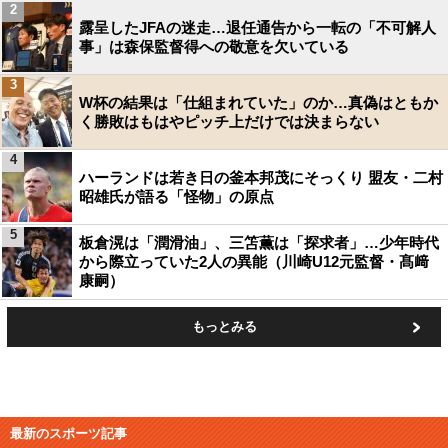
2
露呈したJFAの迷走…退任通告から一転の「不可解人
事」は森保監督得への敬意を欠いている
3
W杯の結果は「仕組まれていた」のか…真偽はともか
く勝敗はもはやピッチ上だけでは決まらない
4
ハーランドは若き日の釜本邦茂にそっくり 盟友・二村
昭雄氏が語る「怪物」の原点
5
板倉滉は「潤滑油」、三笘薫は「探求者」…少年時代
から際立っていた2人の異能（川崎U12元監督・髙﨑
康嗣）
もっとみる
最新のスポーツ記事