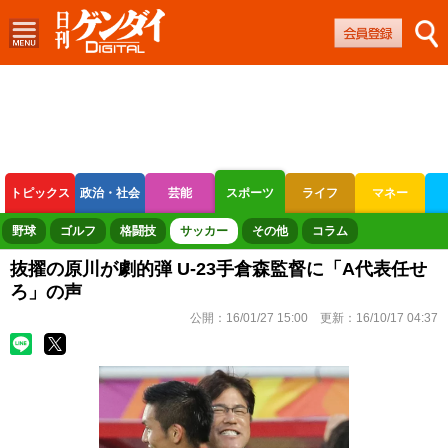
トピックス
政治・社会
芸能
スポーツ
ライフ
マネー
ボートレース
競輪
オートレース
野球
ゴルフ
格闘技
サッカー
その他
コラム
抜擢の原川が劇的弾 U-23手倉森監督に「A代表任せ
ろ」の声
公開：
16/01/27 15:00
更新：
16/10/17 04:37