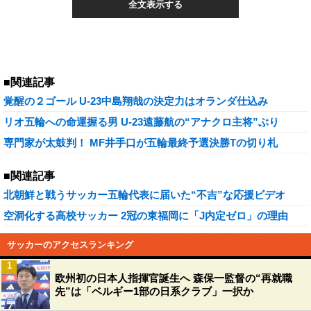
全文表示する
■関連記事
覚醒の２ゴール U-23中島翔哉の決定力はオランダ仕込み
リオ五輪への命運握る男 U-23遠藤航の“アナクロ主将”ぶり
専門家が太鼓判！ MF井手口が五輪最終予選決勝Tの切り札
■関連記事
北朝鮮と戦うサッカー五輪代表に届いた“不吉”な応援ビデオ
空洞化する高校サッカー 2冠の東福岡に「J内定ゼロ」の理由
サッカーのアクセスランキング
1
欧州初の日本人指揮官誕生へ 森保一監督の“再就職
先”は「ベルギー1部の日系クラブ」一択か