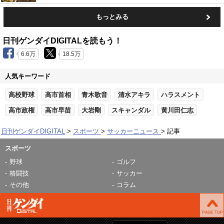
もっとみる
日刊ゲンダイDIGITALを読もう！
6.6万
18.5万
人気キーワード
高校野球
高市首相
青木歌音
清水アキラ
ハラスメント
高市政権
高市早苗
大岩剛
スキャンダル
黄川田仁志
日刊ゲンダイDIGITAL
スポーツ
サッカーニュース
記事
スポーツ
野球
ゴルフ
格闘技
サッカー
その他
コラム