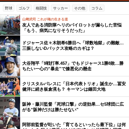
野球
ゴルフ
格闘技
サッカー
その他
コラム
山﨑武司 これが俺の生きる道
友人である消防隊ヘリのパイロットが漏らした苦悩
「もう、病気になりそうだった」
ドジャース佐々木朗希6勝目へ「球数地獄」の難敵…
三振しないDバックス攻略のカギは？
大谷翔平「9戦打率.457」でもドジャース1勝8敗…勝
ちたい一心の“暴走”で膝悪化の懸念
クリスタルパレスに「日本代表トリオ」誕生か…冨安
健洋に続き板倉滉も？ キーマンは鎌田大地
阪神・藤川監督「死球口撃」の逆効果…セ5球団に広
がる“阪神だけは勝たせない”
阿部前監督が吐いた「育てるといったら最下位」は何