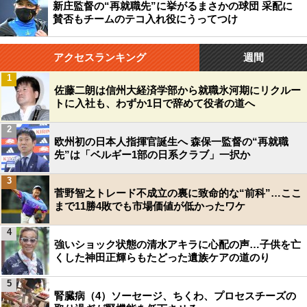
新庄監督の“再就職先”に挙がるまさかの球団 采配に
賛否もチームのテコ入れ役にうってつけ
アクセスランキング
週間
1
佐藤二朗は信州大経済学部から就職氷河期にリクルー
トに入社も、わずか1日で辞めて役者の道へ
2
欧州初の日本人指揮官誕生へ 森保一監督の“再就職
先”は「ベルギー1部の日系クラブ」一択か
3
菅野智之トレード不成立の裏に致命的な“前科”…ここ
まで11勝4敗でも市場価値が低かったワケ
4
強いショック状態の清水アキラに心配の声…子供を亡
くした神田正輝らもたどった遺族ケアの道のり
5
腎臓病（4）ソーセージ、ちくわ、プロセスチーズの