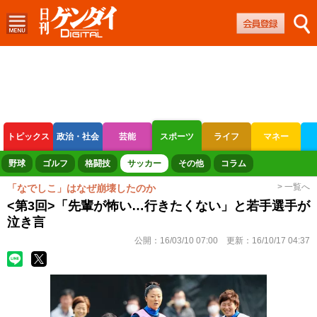
トピックス
政治・社会
芸能
スポーツ
ライフ
マネー
ボートレース
競輪
オートレース
野球
ゴルフ
格闘技
サッカー
その他
コラム
> 一覧へ
「なでしこ」はなぜ崩壊したのか
<第3回>「先輩が怖い…行きたくない」と若手選手が
泣き言
公開：
16/03/10 07:00
更新：
16/10/17 04:37