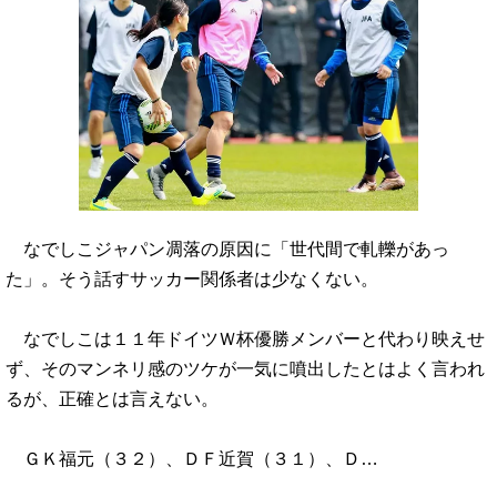
なでしこジャパン凋落の原因に「世代間で軋轢があっ
た」。そう話すサッカー関係者は少なくない。
なでしこは１１年ドイツＷ杯優勝メンバーと代わり映えせ
ず、そのマンネリ感のツケが一気に噴出したとはよく言われ
るが、正確とは言えない。
ＧＫ福元（３２）、ＤＦ近賀（３１）、Ｄ…