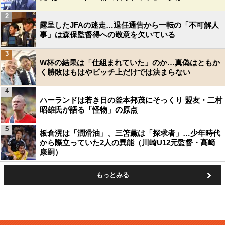
2
露呈したJFAの迷走…退任通告から一転の「不可解人
事」は森保監督得への敬意を欠いている
3
W杯の結果は「仕組まれていた」のか…真偽はともか
く勝敗はもはやピッチ上だけでは決まらない
4
ハーランドは若き日の釜本邦茂にそっくり 盟友・二村
昭雄氏が語る「怪物」の原点
5
板倉滉は「潤滑油」、三笘薫は「探求者」…少年時代
から際立っていた2人の異能（川崎U12元監督・髙﨑
康嗣）
もっとみる