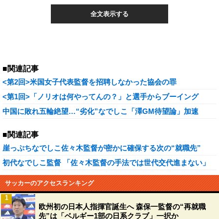
全文表示する
■関連記事
<第2回>米国女子代表監督を招聘しなかった協会の罪
<第1回>「ノリオは何やってんの？」と選手からブーイング
中国に敗れ五輪絶望…“劣化”なでしこ「澤GM待望論」加速
■関連記事
崖っぷちなでしこ佐々木監督が密かに確保する次の“就職先”
初代なでしこ監督 「佐々木監督の手法では世代交代進まない」
サッカーのアクセスランキング
1
欧州初の日本人指揮官誕生へ 森保一監督の“再就職
先”は「ベルギー1部の日系クラブ」一択か