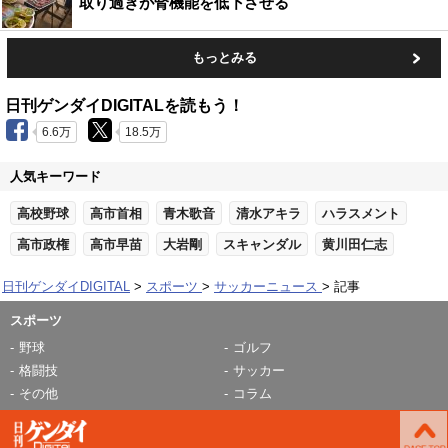
取り過ぎが腎機能を低下させる
もっとみる
日刊ゲンダイDIGITALを読もう！
6.6万
18.5万
人気キーワード
高校野球
高市首相
青木歌音
清水アキラ
ハラスメント
高市政権
高市早苗
大岩剛
スキャンダル
黄川田仁志
日刊ゲンダイDIGITAL
スポーツ
サッカーニュース
記事
スポーツ
野球
ゴルフ
格闘技
サッカー
その他
コラム