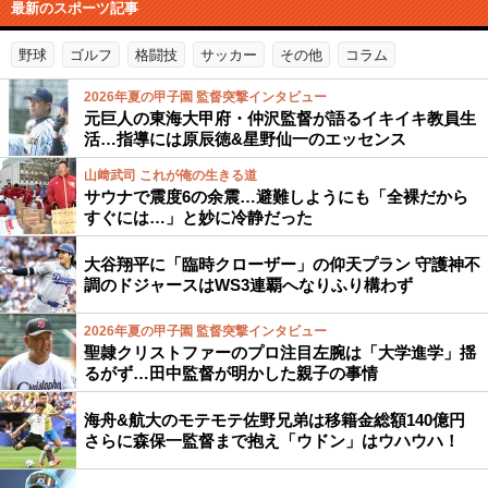
最新のスポーツ記事
野球
ゴルフ
格闘技
サッカー
その他
コラム
2026年夏の甲子園 監督突撃インタビュー
元巨人の東海大甲府・仲沢監督が語るイキイキ教員生
活…指導には原辰徳&星野仙一のエッセンス
山﨑武司 これが俺の生きる道
サウナで震度6の余震…避難しようにも「全裸だから
すぐには…」と妙に冷静だった
大谷翔平に「臨時クローザー」の仰天プラン 守護神不
調のドジャースはWS3連覇へなりふり構わず
2026年夏の甲子園 監督突撃インタビュー
聖隷クリストファーのプロ注目左腕は「大学進学」揺
るがず…田中監督が明かした親子の事情
海舟&航大のモテモテ佐野兄弟は移籍金総額140億円
さらに森保一監督まで抱え「ウドン」はウハウハ！