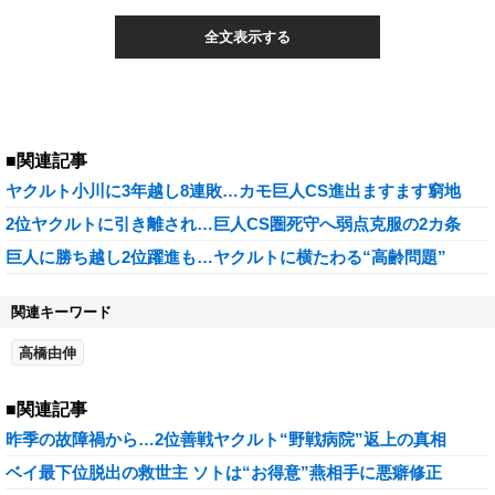
全文表示する
■関連記事
ヤクルト小川に3年越し8連敗…カモ巨人CS進出ますます窮地
2位ヤクルトに引き離され…巨人CS圏死守へ弱点克服の2カ条
巨人に勝ち越し2位躍進も…ヤクルトに横たわる“高齢問題”
関連キーワード
高橋由伸
■関連記事
昨季の故障禍から…2位善戦ヤクルト“野戦病院”返上の真相
ベイ最下位脱出の救世主 ソトは“お得意”燕相手に悪癖修正