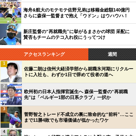
海舟&航大のモテモテ佐野兄弟は移籍金総額140億円
さらに森保一監督まで抱え「ウドン」はウハウハ！
新庄監督の“再就職先”に挙がるまさかの球団 采配に
賛否もチームのテコ入れ役にうってつけ
アクセスランキング
週間
1
佐藤二朗は信州大経済学部から就職氷河期にリクルー
トに入社も、わずか1日で辞めて役者の道へ
2
欧州初の日本人指揮官誕生へ 森保一監督の“再就職
先”は「ベルギー1部の日系クラブ」一択か
3
菅野智之トレード不成立の裏に致命的な“前科”…ここ
まで11勝4敗でも市場価値が低かったワケ
4