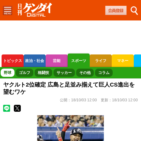
トピックス
政治・社会
芸能
スポーツ
ライフ
マネー
ボートレース
競輪
オートレース
野球
ゴルフ
格闘技
サッカー
その他
コラム
ヤクルト2位確定 広島と足並み揃えて巨人CS進出を
望むワケ
公開：
18/10/03 12:00
更新：
18/10/03 12:00