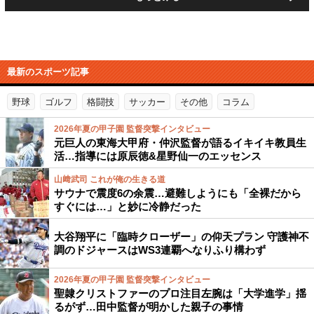
最新のスポーツ記事
野球
ゴルフ
格闘技
サッカー
その他
コラム
2026年夏の甲子園 監督突撃インタビュー
元巨人の東海大甲府・仲沢監督が語るイキイキ教員生
活…指導には原辰徳&星野仙一のエッセンス
山﨑武司 これが俺の生きる道
サウナで震度6の余震…避難しようにも「全裸だから
すぐには…」と妙に冷静だった
大谷翔平に「臨時クローザー」の仰天プラン 守護神不
調のドジャースはWS3連覇へなりふり構わず
2026年夏の甲子園 監督突撃インタビュー
聖隷クリストファーのプロ注目左腕は「大学進学」揺
るがず…田中監督が明かした親子の事情