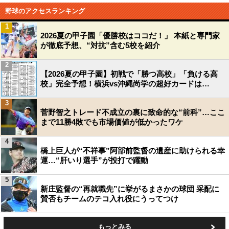
野球のアクセスランキング
1
2026夏の甲子園「優勝校はココだ！」 本紙と専門家
が徹底予想、“対抗”含む5校を紹介
2
【2026夏の甲子園】初戦で「勝つ高校」「負ける高
校」完全予想！横浜vs沖縄尚学の超好カードは…
3
菅野智之トレード不成立の裏に致命的な“前科”…ここ
まで11勝4敗でも市場価値が低かったワケ
4
橋上巨人が“不祥事”阿部前監督の遺産に助けられる幸
運…“肝いり選手”が投打で躍動
5
新庄監督の“再就職先”に挙がるまさかの球団 采配に
賛否もチームのテコ入れ役にうってつけ
もっとみる