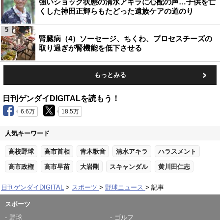
強いショック状態の清水アキラに心配の声…子供を亡
くした神田正輝らもたどった遺族ケアの道のり
5
腎臓病（4）ソーセージ、ちくわ、プロセスチーズの
取り過ぎが腎機能を低下させる
もっとみる
日刊ゲンダイDIGITALを読もう！
6.6万
18.5万
人気キーワード
高校野球
高市首相
青木歌音
清水アキラ
ハラスメント
高市政権
高市早苗
大岩剛
スキャンダル
黄川田仁志
日刊ゲンダイDIGITAL
スポーツ
野球ニュース
記事
スポーツ
野球
ゴルフ