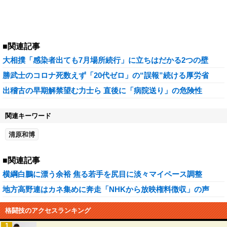
■関連記事
大相撲「感染者出ても7月場所続行」に立ちはだかる2つの壁
勝武士のコロナ死数えず「20代ゼロ」の“誤報”続ける厚労省
出稽古の早期解禁望む力士ら 直後に「病院送り」の危険性
関連キーワード
清原和博
■関連記事
横綱白鵬に漂う余裕 焦る若手を尻目に淡々マイペース調整
地方高野連はカネ集めに奔走「NHKから放映権料徴収」の声
格闘技のアクセスランキング
1