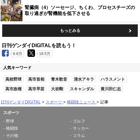
5
腎臓病（4）ソーセージ、ちくわ、プロセスチーズの
取り過ぎが腎機能を低下させる
もっとみる
日刊ゲンダイDIGITALを読もう！
6.6万
18.5万
人気キーワード
高校野球
高市首相
青木歌音
清水アキラ
ハラスメント
高市政権
高市早苗
大岩剛
スキャンダル
黄川田仁志
日刊ゲンダイDIGITAL
スポーツ
格闘技ニュース
記事
スポーツ
野球
ゴルフ
格闘技
サッカー
その他
コラム