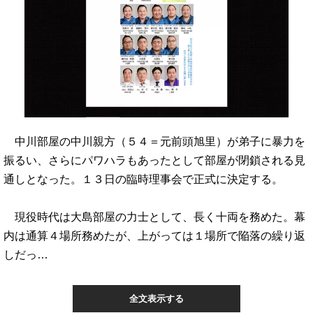
中川部屋の中川親方（５４＝元前頭旭里）が弟子に暴力を
振るい、さらにパワハラもあったとして部屋が閉鎖される見
通しとなった。１３日の臨時理事会で正式に決定する。
現役時代は大島部屋の力士として、長く十両を務めた。幕
内は通算４場所務めたが、上がっては１場所で陥落の繰り返
しだっ…
全文表示する