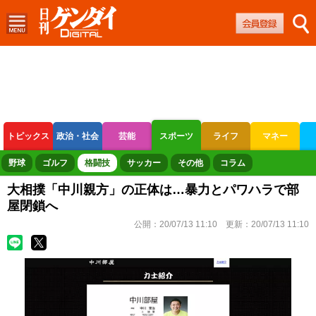
トピックス
政治・社会
芸能
スポーツ
ライフ
マネー
ボートレース
競輪
オートレース
野球
ゴルフ
格闘技
サッカー
その他
コラム
大相撲「中川親方」の正体は…暴力とパワハラで部
屋閉鎖へ
公開：
20/07/13 11:10
更新：
20/07/13 11:10