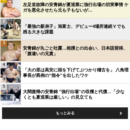
左足首故障の安青錦が夏巡業に強行出場の切実事情 ケ
ガを悪化させたら元も子もないが…
2
「最強の新弟子」旭富士、デビュー4場所連続Ｖでも
残る大きな課題
3
安青錦が丸ごと吐露…相撲との出会い、日本語習得、
「腹違いの兄貴」
4
「大の里は高安に頭を下げてぶつかり稽古を」 八角理
事長が異例の“指令”を出したワケ
5
大関復帰の安青錦 “強行出場”の収穫と代償…「少な
くとも夏巡業は厳しい」の見立ても
もっとみる