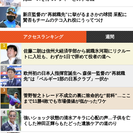
新庄監督の“再就職先”に挙がるまさかの球団 采配に
賛否もチームのテコ入れ役にうってつけ
アクセスランキング
週間
1
佐藤二朗は信州大経済学部から就職氷河期にリクルー
トに入社も、わずか1日で辞めて役者の道へ
2
欧州初の日本人指揮官誕生へ 森保一監督の“再就職
先”は「ベルギー1部の日系クラブ」一択か
3
菅野智之トレード不成立の裏に致命的な“前科”…ここ
まで11勝4敗でも市場価値が低かったワケ
4
強いショック状態の清水アキラに心配の声…子供を亡
くした神田正輝らもたどった遺族ケアの道のり