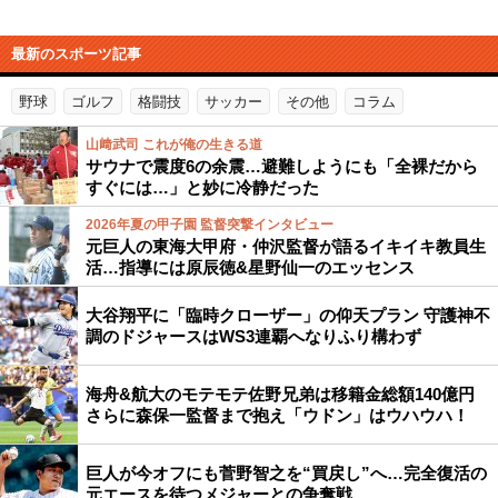
最新のスポーツ記事
野球
ゴルフ
格闘技
サッカー
その他
コラム
山﨑武司 これが俺の生きる道
サウナで震度6の余震…避難しようにも「全裸だから
すぐには…」と妙に冷静だった
2026年夏の甲子園 監督突撃インタビュー
元巨人の東海大甲府・仲沢監督が語るイキイキ教員生
活…指導には原辰徳&星野仙一のエッセンス
大谷翔平に「臨時クローザー」の仰天プラン 守護神不
調のドジャースはWS3連覇へなりふり構わず
海舟&航大のモテモテ佐野兄弟は移籍金総額140億円
さらに森保一監督まで抱え「ウドン」はウハウハ！
巨人が今オフにも菅野智之を“買戻し”へ…完全復活の
元エースを待つメジャーとの争奪戦