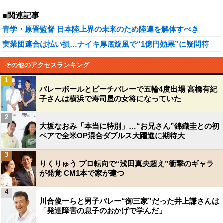
■関連記事
青学・原晋監督 日本陸上界の未来のため陸連を解体すべき
実業団連合は払い損…ナイキ厚底旋風で“1億円効果”に疑問符
その他のアクセスランキング
1
バレーボールとビーチバレーで五輪4度出場 高橋有紀
子さんは横浜で寿司屋の女将になっていた
2
大坂なおみ「本当に特別」…“お兄さん”錦織圭との初
ペアで全米OP混合ダブルス大躍進に期待大
3
りくりゅう プロ転向で“浅田真央超え”衝撃のギャラ
が発覚 CM1本で家が建つ
4
川合俊一らと男子バレー“御三家”だった井上謙さんは
「発達障害の息子のおかげで学んだ」