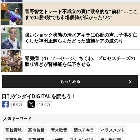
3
菅野智之トレード不成立の裏に致命的な“前科”…ここ
まで11勝4敗でも市場価値が低かったワケ
4
強いショック状態の清水アキラに心配の声…子供を亡
くした神田正輝らもたどった遺族ケアの道のり
5
腎臓病（4）ソーセージ、ちくわ、プロセスチーズの
取り過ぎが腎機能を低下させる
もっとみる
日刊ゲンダイDIGITALを読もう！
6.6万
18.5万
人気キーワード
高校野球
高市首相
青木歌音
清水アキラ
ハラスメント
高市政権
高市早苗
大岩剛
スキャンダル
黄川田仁志