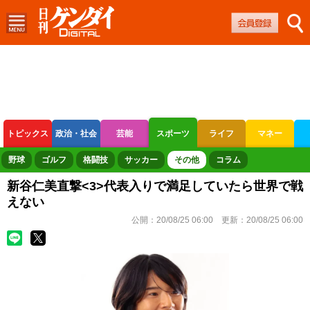
トピックス
政治・社会
芸能
スポーツ
ライフ
マネー
ボートレース
競輪
オートレース
野球
ゴルフ
格闘技
サッカー
その他
コラム
新谷仁美直撃<3>代表入りで満足していたら世界で戦
えない
公開：
20/08/25 06:00
更新：
20/08/25 06:00