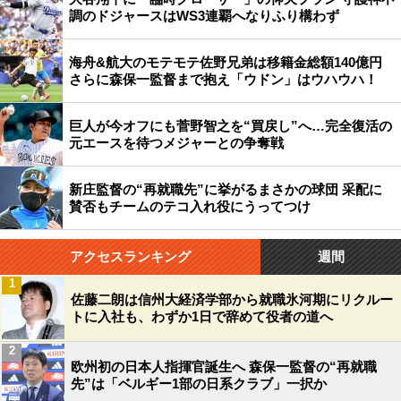
調のドジャースはWS3連覇へなりふり構わず
海舟&航大のモテモテ佐野兄弟は移籍金総額140億円
さらに森保一監督まで抱え「ウドン」はウハウハ！
巨人が今オフにも菅野智之を“買戻し”へ…完全復活の
元エースを待つメジャーとの争奪戦
新庄監督の“再就職先”に挙がるまさかの球団 采配に
賛否もチームのテコ入れ役にうってつけ
アクセスランキング
週間
1
佐藤二朗は信州大経済学部から就職氷河期にリクルー
トに入社も、わずか1日で辞めて役者の道へ
2
欧州初の日本人指揮官誕生へ 森保一監督の“再就職
先”は「ベルギー1部の日系クラブ」一択か