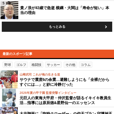
5
貴ノ浪が43歳で急逝 横綱・大関は「寿命が短い」本
当の理由
もっとみる
最新のスポーツ記事
野球
ゴルフ
格闘技
サッカー
その他
コラム
山﨑武司 これが俺の生きる道
サウナで震度6の余震…避難しようにも「全裸だから
すぐには…」と妙に冷静だった
2026年夏の甲子園 監督突撃インタビュー
元巨人の東海大甲府・仲沢監督が語るイキイキ教員生
活…指導には原辰徳&星野仙一のエッセンス
大谷翔平に「臨時クローザー」の仰天プラン 守護神不