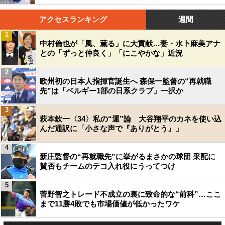
アクセスランキング
週間
1
中村倫也が「風、薫る」に大貢献…妻・水卜麻美アナ
との「ずっと仲良く」「にこやかな」近況
2
欧州初の日本人指揮官誕生へ 森保一監督の“再就職
先”は「ベルギー1部の日系クラブ」一択か
3
萩本欽一〈34〉私の“運”論 大谷翔平のカネを使い込
んだ通訳に「小さな声で『ありがとう』」
4
新庄監督の“再就職先”に挙がるまさかの球団 采配に
賛否もチームのテコ入れ役にうってつけ
5
菅野智之トレード不成立の裏に致命的な“前科”…ここ
まで11勝4敗でも市場価値が低かったワケ