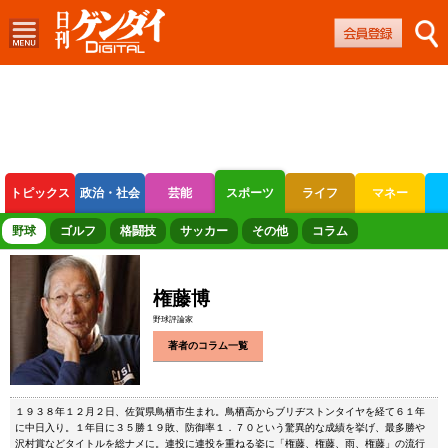
トピックス
政治・社会
芸能
スポーツ
ライフ
マネー
ボートレース
競輪
オートレース
野球
ゴルフ
格闘技
サッカー
その他
コラム
権藤博
野球評論家
著者のコラム一覧
１９３８年１２月２日、佐賀県鳥栖市生まれ。鳥栖高からブリヂストンタイヤを経て６１年
に中日入り。１年目に３５勝１９敗、防御率１．７０という驚異的な成績を挙げ、最多勝や
沢村賞などタイトルを総ナメに。連投に連投を重ねる姿に「権藤、権藤、雨、権藤」の流行