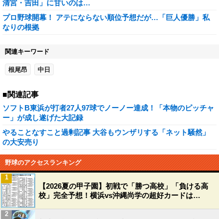
清宮・吉田」に甘いのは…
プロ野球開幕！ アテにならない順位予想だが…「巨人優勝」私
なりの根拠
関連キーワード
根尾昂
中日
■関連記事
ソフトB東浜が打者27人97球でノーノー達成！「本物のピッチャ
ー」が成し遂げた大記録
やることなすこと過剰記事 大谷もウンザリする「ネット騒然」
の大安売り
野球のアクセスランキング
1
【2026夏の甲子園】初戦で「勝つ高校」「負ける高
校」完全予想！横浜vs沖縄尚学の超好カードは…
2