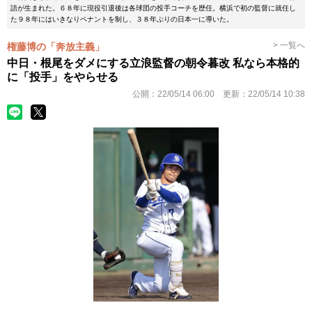
語が生まれた。６８年に現役引退後は各球団の投手コーチを歴任。横浜で初の監督に就任し
た９８年にはいきなりペナントを制し、３８年ぶりの日本一に導いた。
> 一覧へ
権藤博の「奔放主義」
中日・根尾をダメにする立浪監督の朝令暮改 私なら本格的
に「投手」をやらせる
公開：
22/05/14 06:00
更新：
22/05/14 10:38