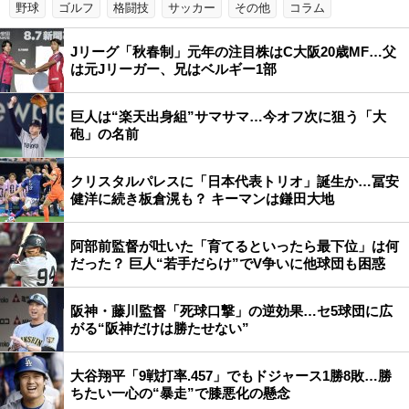
野球
ゴルフ
格闘技
サッカー
その他
コラム
Jリーグ「秋春制」元年の注目株はC大阪20歳MF…父
は元Jリーガー、兄はベルギー1部
巨人は“楽天出身組”サマサマ…今オフ次に狙う「大
砲」の名前
クリスタルパレスに「日本代表トリオ」誕生か…冨安
健洋に続き板倉滉も？ キーマンは鎌田大地
阿部前監督が吐いた「育てるといったら最下位」は何
だった？ 巨人“若手だらけ”でV争いに他球団も困惑
阪神・藤川監督「死球口撃」の逆効果…セ5球団に広
がる“阪神だけは勝たせない”
大谷翔平「9戦打率.457」でもドジャース1勝8敗…勝
ちたい一心の“暴走”で膝悪化の懸念