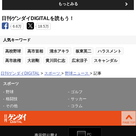
もっとみる
日刊ゲンダイDIGITALを読もう！
6.6万
18.5万
人気キーワード
高校野球
高市首相
清水アキラ
板東英二
ハラスメント
高市政権
大岩剛
黄川田仁志
広末涼子
スキャンダル
日刊ゲンダイDIGITAL
スポーツ
野球ニュース
記事
スポーツ
野球
ゴルフ
格闘技
サッカー
その他
コラム
表示切り替え