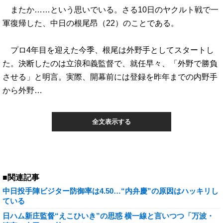
またか……という思いでいる。さる10日のヤクルト戦で一
軍復帰した、中日の根尾昂（22）のことである。
プロ4年目を迎えた今季、根尾は外野手としてスタートし
た。決断したのは立浪和義監督で、就任早々、「外野で勝負
させる」と明言。実際、開幕前には登録を昨年までの内野手
から外野…
全文表示する
■関連記事
中日投手陣ビジター防御率は4.50…“内弁慶”の原因はハッキリし
ている
日ハム新庄監督“えこひいき”の思惑 横一線と言いつつ「万波・