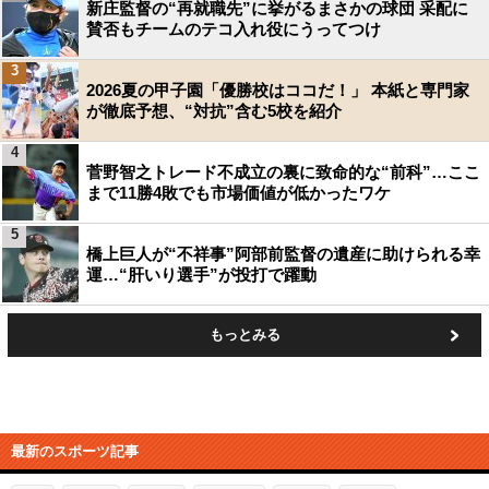
新庄監督の“再就職先”に挙がるまさかの球団 采配に
賛否もチームのテコ入れ役にうってつけ
3
2026夏の甲子園「優勝校はココだ！」 本紙と専門家
が徹底予想、“対抗”含む5校を紹介
4
菅野智之トレード不成立の裏に致命的な“前科”…ここ
まで11勝4敗でも市場価値が低かったワケ
5
橋上巨人が“不祥事”阿部前監督の遺産に助けられる幸
運…“肝いり選手”が投打で躍動
もっとみる
最新のスポーツ記事