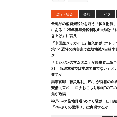
政治・社会
芸能
ライフ
食料品の消費減税分を賄う「恒久財源」
にある！ 25年度与党税制改正大綱は「
き上げ」に言及
「米国産ジャガイモ」輸入解禁は“トラ
策”？ 恐怖の病害虫で産地壊滅&自給率
ク
「ミシガンのマムダニ」が民主党上院予
利 「急進左派では本選で勝てない」と
覆すか
高市官邸「被災地利用PV」が首相の命
安倍元首相“コロナおこもり動画”の二
党が危惧
神戸への“聖地帰還”めぐり騒然…山口
「7年ぶりの里帰り」は実現するか