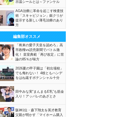
示温シールとは～ファンケル
AGA治療に革命を起こす検査技
術「スキャビジョン」銀クリが
提示する新しい薄毛治療のあり
方
編集部オススメ
「将来の愛子天皇を認めろ」高
市政権vs読売新聞でバトル激
化！ 皇室典範「再び改定」に世
論の85％が味方
2026夏の甲子園は「初出場校」
でも侮れない！ 4校ともハンデ
をはね返すポテンシャル十分
田中みな実“まんまるE乳”も筋金
入り！アッパレのあざとさ
阪神1位・森下翔太を英才教育
父親が明かす「マイホーム購入