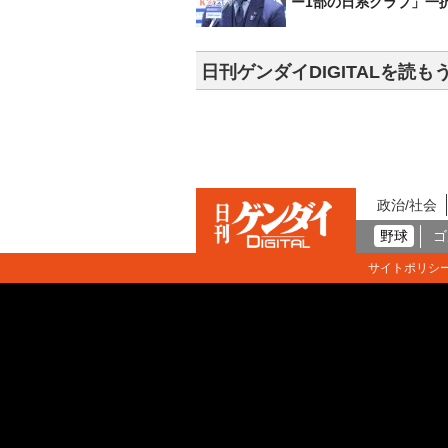
ー1部の日系クラブ」一
日刊ゲンダイDIGITALを読も
政治/社会
野球
ゴ
サイトポリシ