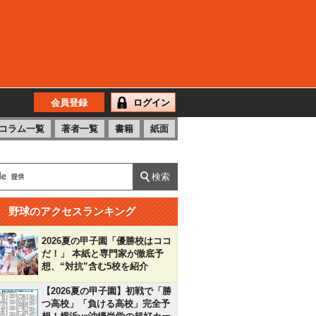
会員登録
ログイン
コラム一覧
著者一覧
書籍
紙面
野球のアクセスランキング
2026夏の甲子園「優勝校はココ
だ！」 本紙と専門家が徹底予
想、“対抗”含む5校を紹介
【2026夏の甲子園】初戦で「勝
つ高校」「負ける高校」完全予