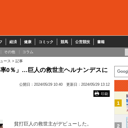
フ
経済
健康
コミック
競馬
公営競技
書籍
その他
コラム
ュース
記事
率0％」…巨人の救世主ヘルナンデスに
公開日：
2024/05/29 10:40
更新日：
2024/05/29 13:12
印刷
1
貧打巨人の救世主がデビューした。
2