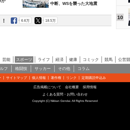
択か
中断、WSを襲った大地震
10
う！
6.6万
18.5万
芸能
スポーツ
ライフ
経済
健康
コミック
競馬
公営
ルフ
格闘技
サッカー
その他
コラム
ー
サイトマップ
個人情報
著作権
リンク
定期購読申込み
広告掲載について
会社概要
採用情報
よくある質問・お問い合わせ
Copyright (C) Nikkan Gendai. All Rights Reserved