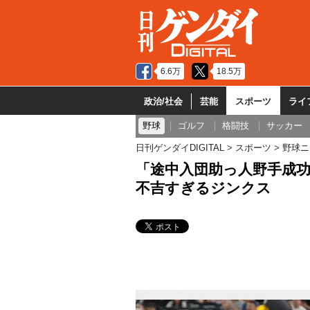
6.6万
18.5万
政治/社会
芸能
スポーツ
ライ
野球
ゴルフ
格闘技
サッカー
日刊ゲンダイDIGITAL
スポーツ
野球ニ
「途中入団助っ人野手成功
不吉すぎるジンクス