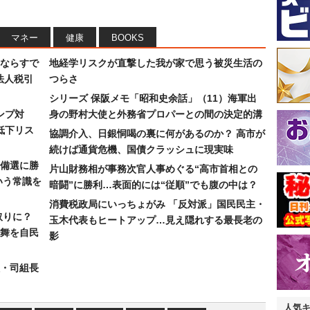
マネー
健康
BOOKS
ならすで
地経学リスクが直撃した我が家で思う被災生活の
法人税引
つらさ
シリーズ 保阪メモ「昭和史余話」（11）海軍出
ンプ対
身の野村大使と外務省プロパーとの間の決定的溝
低下リス
協調介入、日銀恫喝の裏に何があるのか？ 高市が
続けば通貨危機、国債クラッシュに現実味
備選に勝
片山財務相が事務次官人事めぐる“高市首相との
いう常識を
暗闘”に勝利…表面的には“従順”でも腹の中は？
消費税政局にいっちょがみ 「反対派」国民民主・
取りに？
玉木代表もヒートアップ…見え隠れする最長老の
の舞を自民
影
組・司組長
人気