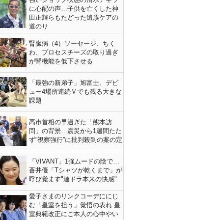
に心配の声…子供を亡くした神
田正輝らもたどった遺族ケアの
道のり
腎臓病（4）ソーセージ、ちく
わ、プロセスチーズの取り過ぎ
が腎機能を低下させる
「最強の新弟子」旭富士、デビ
ュー4場所連続Ｖでも残る大きな
課題
高市首相の早過ぎた「熊本訪
問」の背景…震災から1週間たた
ず“視察強行”に批判殺到の案の定
「VIVANT」1強ムードの陰で…
蒼井優「Tシャツが乾くまで」が
呼び覚ます"連ドラ本来の快感"
愛子さまのリンクコーデににじ
む「皇室を担う」覚悟の表れ 皇
室典範改正にご本人の心中やい