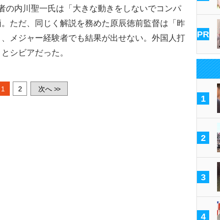
者の内川聖一氏は「大きな動きをしないでコンパ
価。ただ、同じく解説を務めた原辰徳前監督は「昨
PR
り、メジャー経験者でも結果が出せない。外国人打
」とシビアだった。
1
2
次へ
>>
1
2
3
4