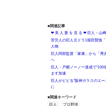
■関連記事
❤ 美 人 妻 を 見 る ❤ 巨
苦労人の巨人元ドラ1堀田賢慎「
人物
巨人阿部監督「家康」から「秀吉
へ
巨人・戸郷ノーノー達成で“10
ます加速
巨人がビビる“阪神ガラスのエース
に
■関連キーワード
巨人
プロ野球