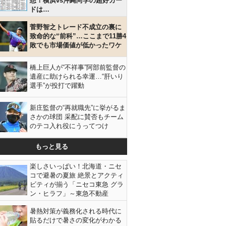
想！横浜vs沖縄尚学の超好カー
ドは…
菅野智之トレード不成立の裏に
致命的な“前科”…ここまで11勝4
敗でも市場価値が低かったワケ
橋上巨人が“不祥事”阿部前監督の
遺産に助けられる幸運…“肝いり
選手”が投打で躍動
新庄監督の“再就職先”に挙がるま
さかの球団 采配に賛否もチーム
のテコ入れ役にうってつけ
もっと見る
楽しさいっぱい！北海道・ニセ
コで避暑の夏旅 絶景とアクティ
ビティが揃う「ニセコ東急 グラ
ン・ヒラフ」～東急不動産
暑熱対策が義務化される時代に
貼るだけで暑さの変化がわかる