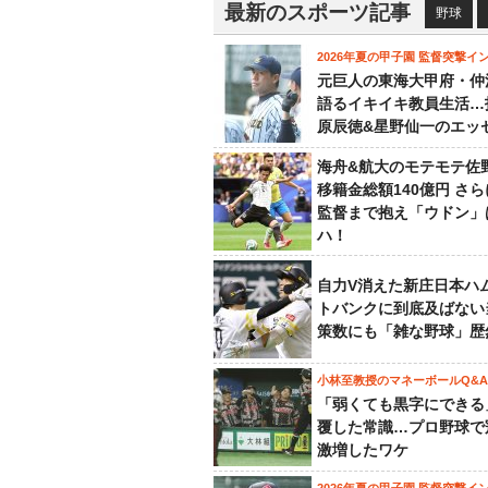
最新のスポーツ記事
野球
2026年夏の甲子園 監督突撃イ
元巨人の東海大甲府・仲
語るイキイキ教員生活…
原辰徳&星野仙一のエッ
海舟&航大のモテモテ佐
移籍金総額140億円 さ
監督まで抱え「ウドン」
ハ！
自力V消えた新庄日本ハ
トバンクに到底及ばない
策数にも「雑な野球」歴
小林至教授のマネーボールQ&A
「弱くても黒字にできる
覆した常識…プロ野球で
激増したワケ