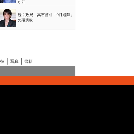
かに
続く政局…高市首相「9月退陣」
の現実味
競技
写真
書籍