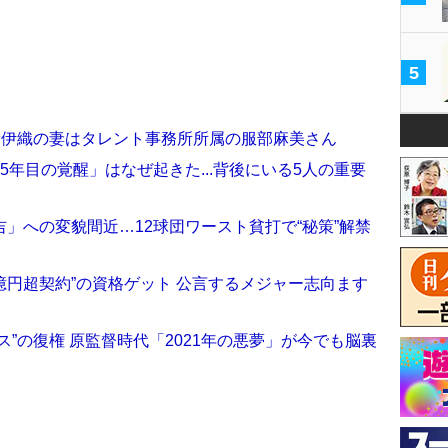
5
人・山﨑伊織の妻はタレント事務所所属の服部麻美さん
5年目の覚醒」はなぜ起きた...背後にいる5人の重要
」への変貌間近…12球団ワースト貧打で“秘策”解禁
0億円超契約”の資格ゲット 公言するメジャー志向ます
”の復権 原監督時代「2021年の悪夢」が今でも脳裏