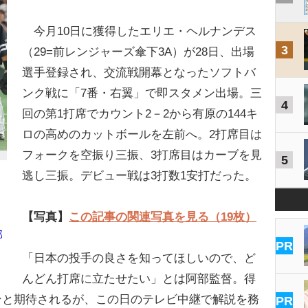
今月10日に獲得したエリエ・ヘルナンデス
3
（29=前レンジャーズ傘下3A）が28日、出場
選手登録され、交流戦開幕となったソフトバ
ンク戦に「7番・右翼」で即スタメン出場。三
4
回の第1打席でカウント2－2から有原の144キ
ロの高めのカットボールを左前へ。2打席目は
フォークを空振り三振、3打席目はカーブを見
5
逃し三振。デビュー戦は3打数1安打だった。
【写真】
この記事の関連写真を見る（19枚）
部
PR
「日本の投手の良さを知ってほしいので、ど
んどん打席に立たせたい」とは阿部監督。得
ンと期待されるが、この日のテレビ中継で解説を務
PR