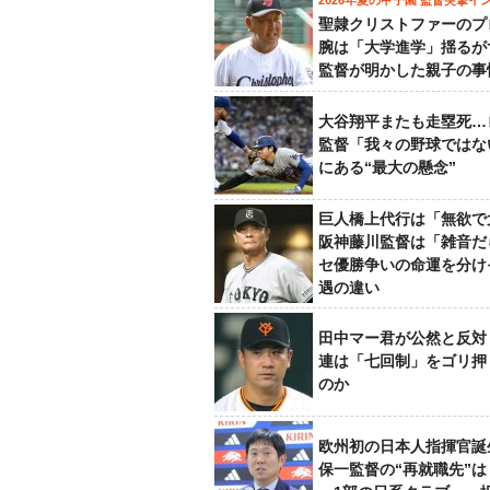
2026年夏の甲子園 監督突撃イ
聖隷クリストファーのプ
腕は「大学進学」揺るが
監督が明かした親子の事
大谷翔平またも走塁死…
監督「我々の野球ではな
にある“最大の懸念”
巨人橋上代行は「無欲で
阪神藤川監督は「雑音だ
セ優勝争いの命運を分け
遇の違い
田中マー君が公然と反対
連は「七回制」をゴリ押
のか
欧州初の日本人指揮官誕
保一監督の“再就職先”