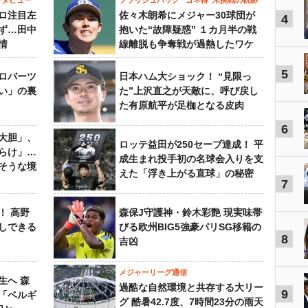
ンタビュー
フラッシュバック “ゴネ得”米挑戦の軌跡
ロ注目左
佐々木朗希にメジャー30球団が
4
ず…田中
抱いた“故障疑惑” １カ月半の戦
情
線離脱も争奪戦が過熱したワケ
5
ロバーツ
日本ハム大ショック！ “見限っ
い」の裏
た”上沢直之が天敵に、呼び戻し
た有原航平が足枷となる皮肉
6
大胆」、
ロッテ益田が250セーブ達成！ 平
らけ」…
成生まれ投手初の名球会入りを支
そうな境
えた「浮き上がる直球」の秘密
7
！ 高野
森保J守護神・鈴木彩艶 現実味帯
しできる
びる欧州BIG5強豪パリSG移籍の
8
吉凶
メジャーリーグ通信
生へ 森
過酷な自然環境と共存する大リー
9
は「ベルギ
グ 酷暑42.7度、7時間23分の雨天