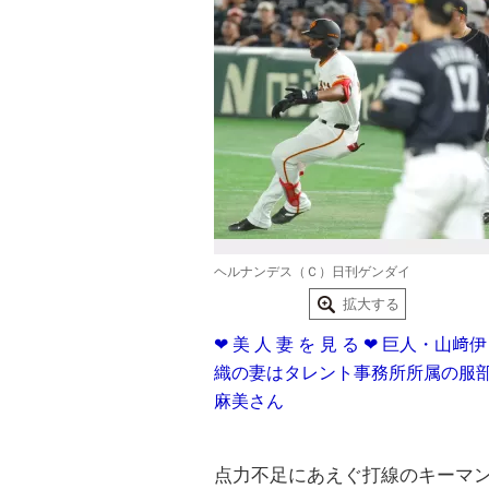
ヘルナンデス（Ｃ）日刊ゲンダイ
拡大する
❤ 美 人 妻 を 見 る ❤ 巨人・山﨑伊
織の妻はタレント事務所所属の服
麻美さん
点力不足にあえぐ打線のキーマ