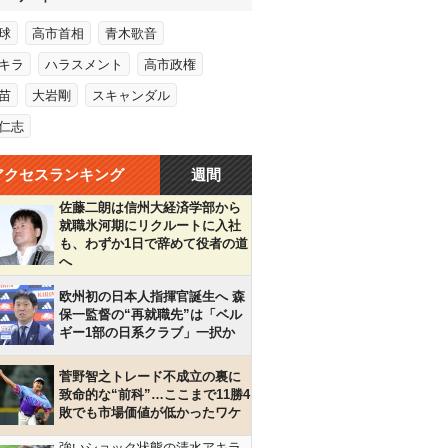
球
高市首相
青木歌音
キラ
ハラスメント
高市政権
苗
大岩剛
スキャンダル
仁志
アクセスランキング
週間
佐藤二朗は信州大経済学部から
就職氷河期にリクルートに入社
も、わずか1日で辞めて役者の道
へ
欧州初の日本人指揮官誕生へ 森
保一監督の“再就職先”は「ベル
ギー1部の日系クラブ」一択か
菅野智之トレード不成立の裏に
致命的な“前科”…ここまで11勝4
敗でも市場価値が低かったワケ
強いショック状態の清水アキラ