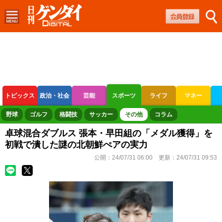
トピックス
政治・社会
芸能
スポーツ
ライフ
マネー
ボートレース
競輪
オートレース
野球
ゴルフ
格闘技
サッカー
その他
コラム
卓球混合ダブルス 張本・早田組の「メダル獲得」を
初戦で潰した謎の北朝鮮ぺアの実力
公開：
24/07/31 06:00
更新：
24/07/31 09:53