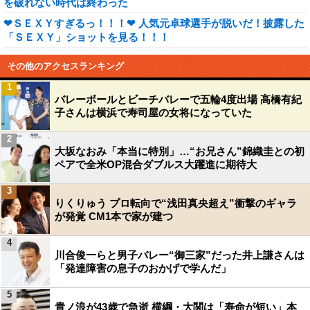
を破れない時代は終わった
❤ＳＥＸＹすぎるっ！！！❤ 人気元卓球選手が脱いだ！披露した
「ＳＥＸＹ」ショットを見る！！！
その他のアクセスランキング
1
バレーボールとビーチバレーで五輪4度出場 高橋有紀
子さんは横浜で寿司屋の女将になっていた
2
大坂なおみ「本当に特別」…“お兄さん”錦織圭との初
ペアで全米OP混合ダブルス大躍進に期待大
3
りくりゅう プロ転向で“浅田真央超え”衝撃のギャラ
が発覚 CM1本で家が建つ
4
川合俊一らと男子バレー“御三家”だった井上謙さんは
「発達障害の息子のおかげで学んだ」
5
貴ノ浪が43歳で急逝 横綱・大関は「寿命が短い」本