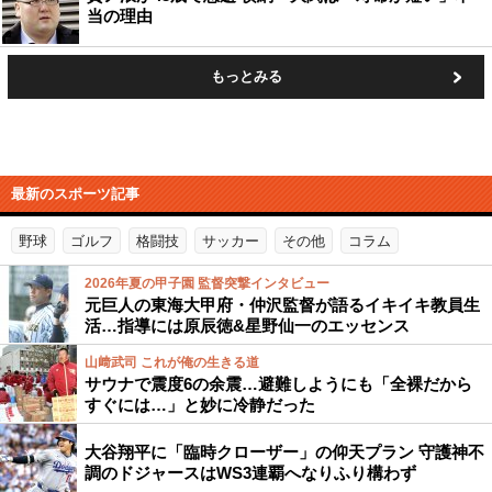
当の理由
もっとみる
最新のスポーツ記事
野球
ゴルフ
格闘技
サッカー
その他
コラム
2026年夏の甲子園 監督突撃インタビュー
元巨人の東海大甲府・仲沢監督が語るイキイキ教員生
活…指導には原辰徳&星野仙一のエッセンス
山﨑武司 これが俺の生きる道
サウナで震度6の余震…避難しようにも「全裸だから
すぐには…」と妙に冷静だった
大谷翔平に「臨時クローザー」の仰天プラン 守護神不
調のドジャースはWS3連覇へなりふり構わず