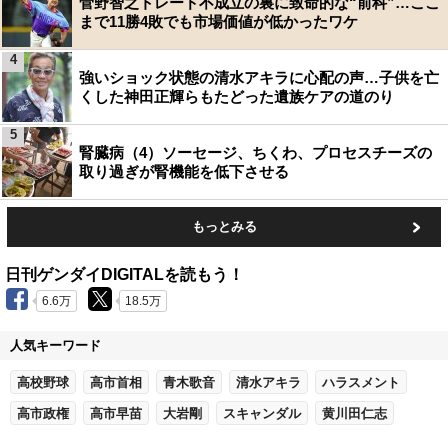
菅野智之トレード不成立の裏に致命的な“前科”…ここ
まで11勝4敗でも市場価値が低かったワケ
4
強いショック状態の清水アキラに心配の声…子供を亡
くした神田正輝らもたどった遺族ケアの道のり
5
腎臓病（4）ソーセージ、ちくわ、プロセスチーズの
取り過ぎが腎機能を低下させる
もっとみる
日刊ゲンダイDIGITALを読もう！
6.6万
18.5万
人気キーワード
高校野球
高市首相
青木歌音
清水アキラ
ハラスメント
高市政権
高市早苗
大岩剛
スキャンダル
黄川田仁志