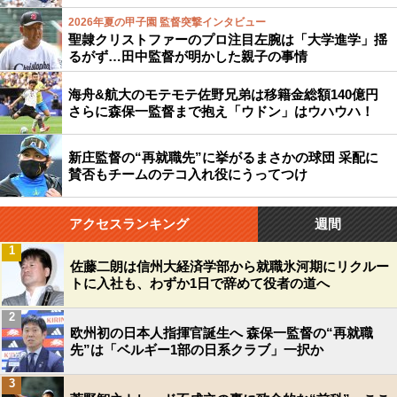
2026年夏の甲子園 監督突撃インタビュー
聖隷クリストファーのプロ注目左腕は「大学進学」揺
るがず…田中監督が明かした親子の事情
海舟&航大のモテモテ佐野兄弟は移籍金総額140億円
さらに森保一監督まで抱え「ウドン」はウハウハ！
新庄監督の“再就職先”に挙がるまさかの球団 采配に
賛否もチームのテコ入れ役にうってつけ
アクセスランキング
週間
1
佐藤二朗は信州大経済学部から就職氷河期にリクルー
トに入社も、わずか1日で辞めて役者の道へ
2
欧州初の日本人指揮官誕生へ 森保一監督の“再就職
先”は「ベルギー1部の日系クラブ」一択か
3