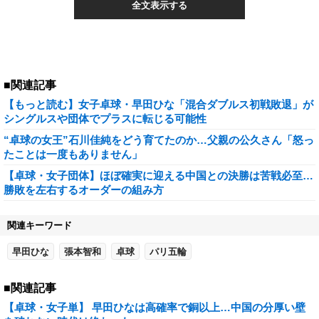
全文表示する
■関連記事
【もっと読む】女子卓球・早田ひな「混合ダブルス初戦敗退」が
シングルスや団体でプラスに転じる可能性
“卓球の女王”石川佳純をどう育てたのか…父親の公久さん「怒っ
たことは一度もありません」
【卓球・女子団体】ほぼ確実に迎える中国との決勝は苦戦必至…
勝敗を左右するオーダーの組み方
関連キーワード
早田ひな
張本智和
卓球
パリ五輪
■関連記事
【卓球・女子単】 早田ひなは高確率で銅以上…中国の分厚い壁