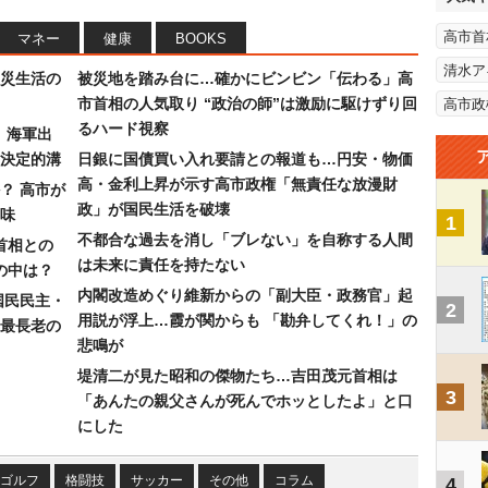
高市首
マネー
健康
BOOKS
清水ア
災生活の
被災地を踏み台に…確かにビンビン「伝わる」高
市首相の人気取り “政治の師”は激励に駆けずり回
高市政
るハード視察
）海軍出
決定的溝
日銀に国債買い入れ要請との報道も…円安・物価
高・金利上昇が示す高市政権「無責任な放漫財
？ 高市が
政」が国民生活を破壊
味
1
不都合な過去を消し「ブレない」を自称する人間
首相との
は未来に責任を持たない
の中は？
内閣改造めぐり維新からの「副大臣・政務官」起
国民民主・
2
用説が浮上…霞が関からも 「勘弁してくれ！」の
最長老の
悲鳴が
堤清二が見た昭和の傑物たち…吉田茂元首相は
3
「あんたの親父さんが死んでホッとしたよ」と口
にした
ゴルフ
格闘技
サッカー
その他
コラム
4