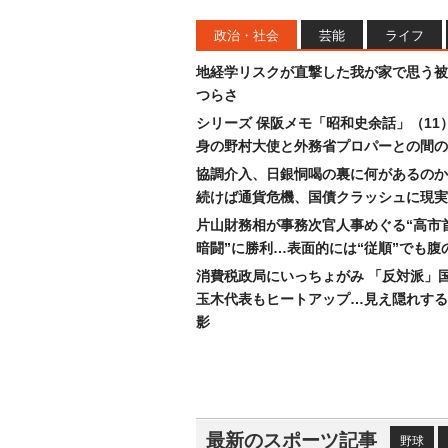
政治・社会
芸能
ライフ
地経学リスクが直撃した我が家で思う被
つらさ
シリーズ 保阪メモ「昭和史余話」（11
身の野村大使と外務省プロパーとの間の
協調介入、日銀恫喝の裏に何があるのか
続けば通貨危機、国債クラッシュに現実
片山財務相が事務次官人事めぐる“高市
暗闘”に勝利…表面的には“従順”でも腹
消費税政局にいっちょがみ 「反対派」
玉木代表もヒートアップ…見え隠れする
影
最新のスポーツ記事
野球