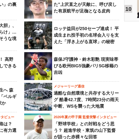
い」の裏
た”上沢直之が天敵に、呼び戻し
10
た有原航平が足枷となる皮肉
大胆」、
ロッテ益田が250セーブ達成！ 平
らけ」…
成生まれ投手初の名球会入りを支
そうな境
えた「浮き上がる直球」の秘密
！ 高野
森保J守護神・鈴木彩艶 現実味帯
しできる
びる欧州BIG5強豪パリSG移籍の
吉凶
メジャーリーグ通信
生へ 森
過酷な自然環境と共存する大リー
は「ベルギ
グ 酷暑42.7度、7時間23分の雨天
択か
中断、WSを襲った大地震
ンタビュー
2026年夏の甲子園 監督突撃インタビュー
路は？
「野球学校」との対戦をどう思
に有力選
う？ 超進学校・東筑の山下監督
が語った赤裸々な回答