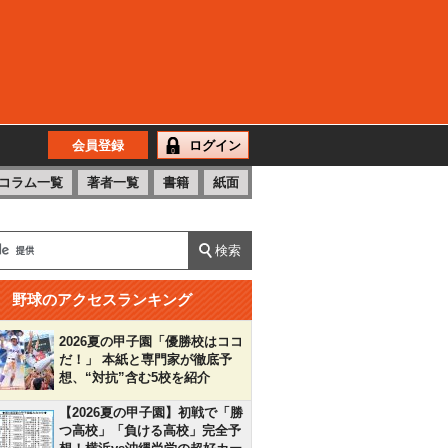
会員登録
ログイン
コラム一覧
著者一覧
書籍
紙面
野球のアクセスランキング
2026夏の甲子園「優勝校はココ
だ！」 本紙と専門家が徹底予
想、“対抗”含む5校を紹介
【2026夏の甲子園】初戦で「勝
つ高校」「負ける高校」完全予