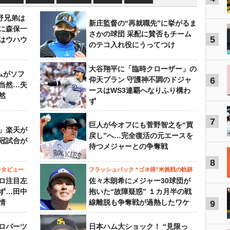
野兄弟は
新庄監督の“再就職先”に挙がるま
らに森保一
さかの球団 采配に賛否もチーム
5
はウハウ
のテコ入れ役にうってつけ
大谷翔平に「臨時クローザー」の
ムがソフ
仰天プラン 守護神不調のドジャ
6
当然…失
ースはWS3連覇へなりふり構わ
然
ず
7
巨人が今オフにも菅野智之を“買
」楽天が
戻し”へ…完全復活の元エースを
冠試合が
待つメジャーとの争奪戦
8
ンタビュー
フラッシュバック “ゴネ得”米挑戦の軌跡
ロ注目左
佐々木朗希にメジャー30球団が
ず…田中
抱いた“故障疑惑” １カ月半の戦
情
線離脱も争奪戦が過熱したワケ
9
ロバーツ
日本ハム大ショック！ “見限っ