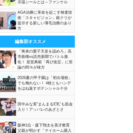
示温シールとは～ファンケル
AGA治療に革命を起こす検査技
術「スキャビジョン」銀クリが
提示する新しい薄毛治療のあり
方
編集部オススメ
「将来の愛子天皇を認めろ」高
市政権vs読売新聞でバトル激
化！ 皇室典範「再び改定」に世
論の85％が味方
2026夏の甲子園は「初出場校」
でも侮れない！ 4校ともハンデ
をはね返すポテンシャル十分
田中みな実“まんまるE乳”も筋金
入り！アッパレのあざとさ
阪神1位・森下翔太を英才教育
父親が明かす「マイホーム購入