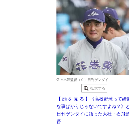
佐々木洋監督（Ｃ）日刊ゲンダイ
拡大する
【 顔 を 見 る 】《高校野球って綺
な事ばかりじゃないですよね？》
日刊ゲンダイに語った大社・石飛
督