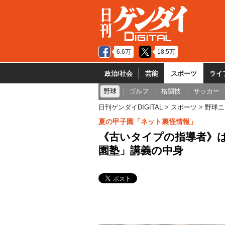
6.6万
18.5万
政治/社会
芸能
スポーツ
ライ
野球
ゴルフ
格闘技
サッカー
日刊ゲンダイDIGITAL
スポーツ
野球ニ
夏の甲子園「ネット裏怪情報」
《古いタイプの指導者》
園塾」講義の中身