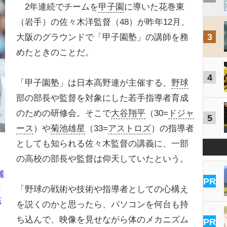
2年連続でチームを
甲子園
に導いた花巻東
（岩手）の佐々木洋監督（48）が昨年12月、
3
大阪のグラウンドで「甲子園塾」の講師を務
めたときのことだ。
4
「甲子園塾」は日本高野連が主催する、
野球
部の部長や監督を対象にした若手指導者育成
のための研修会。そこで
大谷翔平
（30=
ドジャ
5
ース
）や
菊池雄星
（33=
アストロズ
）の指導者
としても知られる佐々木監督の講義に、一部
の高校の部長や監督は仰天していたという。
麗
PR
と
「野球の戦術や技術や指導者としての心構え
監
を説くのかと思ったら、パソコンを何台も持
ち込んで、映像を見せながら体のメカニズム
PR