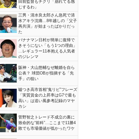
田前監督もチクリ「崩れてる感
じするわ」
三男・清水良太郎さん急死で清
水アキラ沈痛…8年越しの「父子
再共演」が始まったばかりだっ
た
バナナマン日村が簡単に復帰で
きそうにない「もう1つの理由」
…レギュラー11本抱える人気者
のジレンマ
阪神・大山悠輔なぜ離婚を自ら
公表？ 球団OBが指摘する「先
手」の狙い
嘘つき高市首相“鬼リピ”フレーズ
「実質賃金の上昇率はG7で最も
高い」は追い風参考記録のマヤ
カシ
菅野智之トレード不成立の裏に
致命的な“前科”…ここまで11勝4
敗でも市場価値が低かったワケ