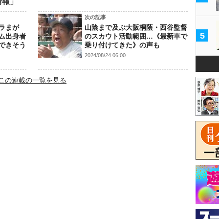
情報」
次の記事
ラまが
山陰まで及ぶ大阪桐蔭・西谷監督
5
ム出身者
のスカウト活動範囲…《最新車で
できそう
乗り付けてきた》の声も
2024/08/24 06:00
この連載の一覧を見る