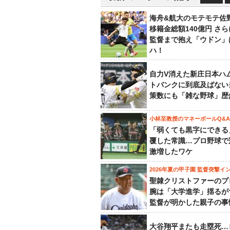
海舟&航大のモテモテ佐
移籍金総額140億円 さ
監督まで抱え「ウドン」
ハ！
自力V消えた新庄日本ハ
トバンクに到底及ばない
策数にも「雑な野球」歴
小林至教授のマネーボールQ&A
「弱くても黒字にできる
覆した常識…プロ野球で
激増したワケ
2026年夏の甲子園 監督突撃イ
聖隷クリストファーのプ
腕は「大学進学」揺るが
監督が明かした親子の事
大谷翔平またも走塁死…