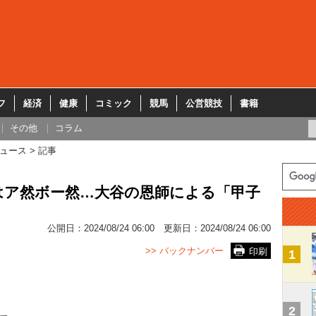
フ
経済
健康
コミック
競馬
公営競技
書籍
その他
コラム
ュース
記事
はア然ボー然…大谷の恩師による「甲子
公開日：
2024/08/24 06:00
更新日：
2024/08/24 06:00
>> バックナンバー
印刷
1
2