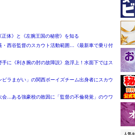
《正体》と《左腕王国の秘密》を知る
蔭・西谷監督のスカウト活動範囲…《最新車で乗り付
野手に《利き腕の肘の故障説》急浮上！水面下ではス
ンピラまがい」の関西ボーイズチーム出身者にスカウ
》
大会…ある強豪校の敗因に「監督の不倫発覚」のウワ
人気