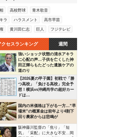
相
高校野球
青木歌音
キラ
ハラスメント
高市早苗
権
黄川田仁志
巨人
フジテレビ
アクセスランキング
週間
強いショック状態の清水アキラ
に心配の声…子供を亡くした神
田正輝らもたどった遺族ケアの
道のり
【2026夏の甲子園】初戦で「勝
つ高校」「負ける高校」完全予
想！横浜vs沖縄尚学の超好カー
ドは…
国内の米価格は下がる一方…“早
場米”の概算金は前年より4割下
回り農家からは悲鳴が
阪神藤川監督の「焦り」「短
気」「采配」に大きな不安…岡