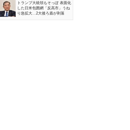
トランプ大統領もそっぽ 表面化
した日米包囲網「反高市」うね
り急拡大…2大後ろ盾が剥落