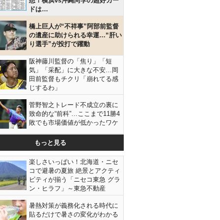
想！横浜vs沖縄尚学の超好カー
ドは…
橋上巨人が“不祥事”阿部前監督
の遺産に助けられる幸運…“肝い
り選手”が投打で躍動
阪神藤川監督の「焦り」「短
気」「采配」に大きな不安…岡
田前監督もチクリ「崩れてる感
じするわ」
菅野智之トレード不成立の裏に
致命的な“前科”…ここまで11勝4
敗でも市場価値が低かったワケ
もっと見る
楽しさいっぱい！北海道・ニセ
コで避暑の夏旅 絶景とアクティ
ビティが揃う「ニセコ東急 グラ
ン・ヒラフ」～東急不動産
暑熱対策が義務化される時代に
貼るだけで暑さの変化がわかる