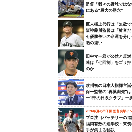
監督「我々の野球ではな
にある“最大の懸念”
巨人橋上代行は「無欲で
阪神藤川監督は「雑音だ
セ優勝争いの命運を分け
遇の違い
田中マー君が公然と反対
連は「七回制」をゴリ押
のか
欧州初の日本人指揮官誕
保一監督の“再就職先”
ー1部の日系クラブ」一
2026年夏の甲子園 監督突撃イ
プロ注目バッテリーの進
福岡有数の進学校・東筑
手が集まる秘訣