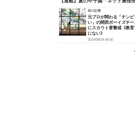
【連載】夏の甲子園「ネット裏怪
前の記事
元プロが関わる「チンピ
い」の関西ボーイズチー
にスカウト要警戒《教育
にない》
2024/08/24 06:00