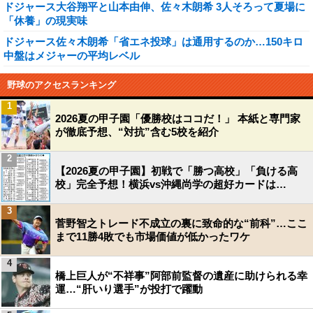
ドジャース大谷翔平と山本由伸、佐々木朗希 3人そろって夏場に
「休養」の現実味
ドジャース佐々木朗希「省エネ投球」は通用するのか…150キロ
中盤はメジャーの平均レベル
野球のアクセスランキング
1
2026夏の甲子園「優勝校はココだ！」 本紙と専門家
が徹底予想、“対抗”含む5校を紹介
2
【2026夏の甲子園】初戦で「勝つ高校」「負ける高
校」完全予想！横浜vs沖縄尚学の超好カードは…
3
菅野智之トレード不成立の裏に致命的な“前科”…ここ
まで11勝4敗でも市場価値が低かったワケ
4
橋上巨人が“不祥事”阿部前監督の遺産に助けられる幸
運…“肝いり選手”が投打で躍動