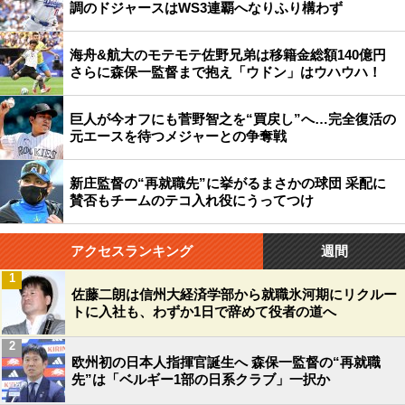
調のドジャースはWS3連覇へなりふり構わず
海舟&航大のモテモテ佐野兄弟は移籍金総額140億円
さらに森保一監督まで抱え「ウドン」はウハウハ！
巨人が今オフにも菅野智之を“買戻し”へ…完全復活の
元エースを待つメジャーとの争奪戦
新庄監督の“再就職先”に挙がるまさかの球団 采配に
賛否もチームのテコ入れ役にうってつけ
アクセスランキング
週間
1
佐藤二朗は信州大経済学部から就職氷河期にリクルー
トに入社も、わずか1日で辞めて役者の道へ
2
欧州初の日本人指揮官誕生へ 森保一監督の“再就職
先”は「ベルギー1部の日系クラブ」一択か