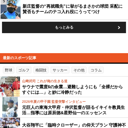
5
新庄監督の“再就職先”に挙がるまさかの球団 采配に
賛否もチームのテコ入れ役にうってつけ
もっとみる
最新のスポーツ記事
野球
ゴルフ
格闘技
サッカー
その他
コラム
山﨑武司 これが俺の生きる道
サウナで震度6の余震…避難しようにも「全裸だから
すぐには…」と妙に冷静だった
2026年夏の甲子園 監督突撃インタビュー
元巨人の東海大甲府・仲沢監督が語るイキイキ教員生
活…指導には原辰徳&星野仙一のエッセンス
大谷翔平に「臨時クローザー」の仰天プラン 守護神不