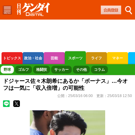
トピックス
政治・社会
芸能
スポーツ
ライフ
マネー
ボートレース
競輪
オートレース
野球
ゴルフ
格闘技
サッカー
その他
コラム
ドジャース佐々木朗希にあるか「ボーナス」…今オ
フは一気に「収入倍増」の可能性
公開：
25/03/16 06:00
更新：
25/03/18 12:50