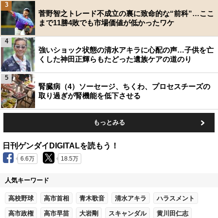
3
菅野智之トレード不成立の裏に致命的な“前科”…ここ
まで11勝4敗でも市場価値が低かったワケ
4
強いショック状態の清水アキラに心配の声…子供を亡
くした神田正輝らもたどった遺族ケアの道のり
5
腎臓病（4）ソーセージ、ちくわ、プロセスチーズの
取り過ぎが腎機能を低下させる
もっとみる
日刊ゲンダイDIGITALを読もう！
6.6万
18.5万
人気キーワード
高校野球
高市首相
青木歌音
清水アキラ
ハラスメント
高市政権
高市早苗
大岩剛
スキャンダル
黄川田仁志