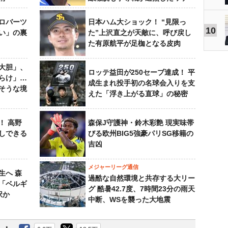
ロバーツ
日本ハム大ショック！ “見限っ
10
い」の裏
た”上沢直之が天敵に、呼び戻し
た有原航平が足枷となる皮肉
大胆」、
ロッテ益田が250セーブ達成！ 平
らけ」…
成生まれ投手初の名球会入りを支
そうな境
えた「浮き上がる直球」の秘密
！ 高野
森保J守護神・鈴木彩艶 現実味帯
しできる
びる欧州BIG5強豪パリSG移籍の
吉凶
メジャーリーグ通信
生へ 森
過酷な自然環境と共存する大リー
は「ベルギ
グ 酷暑42.7度、7時間23分の雨天
択か
中断、WSを襲った大地震