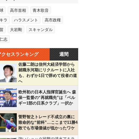
球
高市首相
青木歌音
キラ
ハラスメント
高市政権
苗
大岩剛
スキャンダル
仁志
アクセスランキング
週間
佐藤二朗は信州大経済学部から
就職氷河期にリクルートに入社
も、わずか1日で辞めて役者の道
へ
欧州初の日本人指揮官誕生へ 森
保一監督の“再就職先”は「ベル
ギー1部の日系クラブ」一択か
菅野智之トレード不成立の裏に
致命的な“前科”…ここまで11勝4
敗でも市場価値が低かったワケ
強いショック状態の清水アキラ