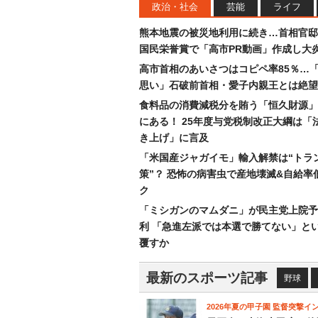
政治・社会
芸能
ライフ
熊本地震の被災地利用に続き…首相官邸
国民栄誉賞で「高市PR動画」作成し大
高市首相のあいさつはコピペ率85％…
思い」石破前首相・愛子内親王とは絶望
食料品の消費減税分を賄う「恒久財源」
にある！ 25年度与党税制改正大綱は「
き上げ」に言及
「米国産ジャガイモ」輸入解禁は“トラ
策”？ 恐怖の病害虫で産地壊滅&自給率
ク
「ミシガンのマムダニ」が民主党上院予
利 「急進左派では本選で勝てない」と
覆すか
最新のスポーツ記事
野球
2026年夏の甲子園 監督突撃イ