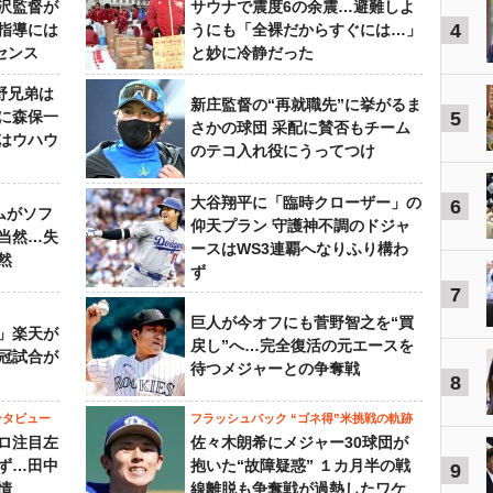
沢監督が
サウナで震度6の余震…避難しよ
4
指導には
うにも「全裸だからすぐには…」
センス
と妙に冷静だった
野兄弟は
新庄監督の“再就職先”に挙がるま
らに森保一
5
さかの球団 采配に賛否もチーム
はウハウ
のテコ入れ役にうってつけ
大谷翔平に「臨時クローザー」の
6
ムがソフ
仰天プラン 守護神不調のドジャ
当然…失
ースはWS3連覇へなりふり構わ
然
ず
7
巨人が今オフにも菅野智之を“買
」楽天が
戻し”へ…完全復活の元エースを
冠試合が
待つメジャーとの争奪戦
8
ンタビュー
フラッシュバック “ゴネ得”米挑戦の軌跡
ロ注目左
佐々木朗希にメジャー30球団が
ず…田中
抱いた“故障疑惑” １カ月半の戦
9
情
線離脱も争奪戦が過熱したワケ