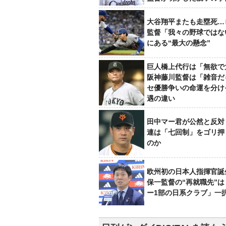
大谷翔平またも走塁死…
監督「我々の野球ではな
にある“最大の懸念”
巨人橋上代行は「無欲で
阪神藤川監督は「雑音だ
セ優勝争いの命運を分け
遇の違い
田中マー君が公然と反対
連は「七回制」をゴリ押
のか
欧州初の日本人指揮官誕
保一監督の“再就職先”
ー1部の日系クラブ」一