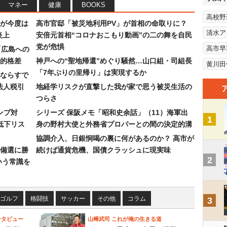
マネー
健康
BOOKS
高校野
が今度は
高市官邸「被災地利用PV」が首相の命取りに？
清水ア
炎上
安倍元首相“コロナおこもり動画”の二の舞を自民
党が危惧
高市早
「広島への
的格差
神戸への“聖地帰還”めぐり騒然…山口組・司組長
黄川田
「7年ぶりの里帰り」は実現するか
ならすで
法人税引
地経学リスクが直撃した我が家で思う被災生活の
つらさ
ンプ対
シリーズ 保阪メモ「昭和史余話」（11）海軍出
1
低下リス
身の野村大使と外務省プロパーとの間の決定的溝
協調介入、日銀恫喝の裏に何があるのか？ 高市が
備選に勝
続けば通貨危機、国債クラッシュに現実味
2
いう常識を
ゴルフ
格闘技
サッカー
その他
コラム
3
ンタビュー
山﨑武司 これが俺の生きる道