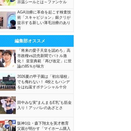
示温シールとは～ファンケル
AGA治療に革命を起こす検査技
術「スキャビジョン」銀クリが
提示する新しい薄毛治療のあり
方
編集部オススメ
「将来の愛子天皇を認めろ」高
市政権vs読売新聞でバトル激
化！ 皇室典範「再び改定」に世
論の85％が味方
2026夏の甲子園は「初出場校」
でも侮れない！ 4校ともハンデ
をはね返すポテンシャル十分
田中みな実“まんまるE乳”も筋金
入り！アッパレのあざとさ
阪神1位・森下翔太を英才教育
父親が明かす「マイホーム購入