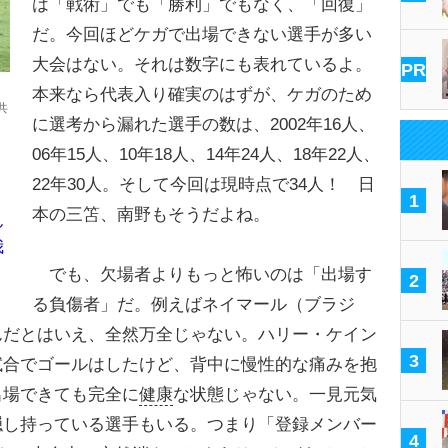
は「戦術」でも「勝利」でもなく、「回復」
だ。今回ほどケガで出場できない選手が多い
大会はない。それは数字にも表れているよ。
PR
本来なら代表入り確実のはずが、ケガのため
共
に選考から漏れた選手の数は、2002年16人、
06年15人、10年18人、14年24人、18年22人、
22年30人。そして今回は現時点で34人！ 日
ト
1
本の三笘、南野もそうだよね。
ん
我
でも、欠場者よりもっと怖いのは「出場す
2
る負傷者」だ。例えばネイマール（ブラジ
んだとはいえ、全然万全じゃない。ハリー・ケイン
3
試合でゴールはしたけど、背中に慢性的な痛みを抱
出場できても完全に
健康
な状態じゃない。一見元気
隠し持っている選手もいる。つまり「登録メンバー
4