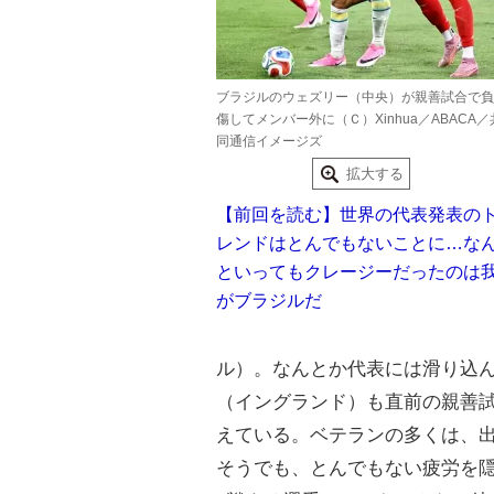
ブラジルのウェズリー（中央）が親善試合で負
傷してメンバー外に（Ｃ）Xinhua／ABACA／
同通信イメージズ
拡大する
【前回を読む】世界の代表発表の
レンドはとんでもないことに…な
といってもクレージーだったのは
がブラジルだ
ル）。なんとか代表には滑り込
（イングランド）も直前の親善
えている。ベテランの多くは、
そうでも、とんでもない疲労を