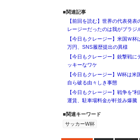
■関連記事
【前回を読む】世界の代表発表
レージーだったのは我がブラジ
【今日もクレージー】米国Ｗ杯は
万円、SNS履歴提出の異様
【今日もクレージー】銃撃戦に
ッキーなワケ
【今日もクレージー】W杯は米国お
自ら破る由々しき事態
【今日もクレージー】戦争を“利
運賃、駐車場料金が軒並み爆騰
■関連キーワード
サッカーW杯