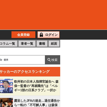
会員登録
ログイン
コラム一覧
著者一覧
書籍
紙面
サッカーのアクセスランキング
欧州初の日本人指揮官誕生へ 森
保一監督の“再就職先”は「ベル
ギー1部の日系クラブ」一択か
露呈したJFAの迷走…退任通告か
ら一転の「不可解人事」は森保