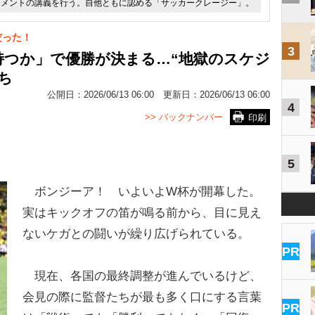
ジメントの講義を行う。自他ともに認める「サッカークレージー」。
だった！
3
持つか」で優勝が決まる…“地獄のスケジ
ち
公開日：
2026/06/13 06:00
更新日：
2026/06/13 06:00
4
>> バックナンバー
印刷
5
ボンジーア！ いよいよW杯が開幕した。
実はキックオフの笛が鳴る前から、目に見え
ないケガとの闘いが繰り広げられている。
PR
現在、各国の最終調整が進んでいるけど、
会見の際に監督たちが最も多く口にする言葉
PR