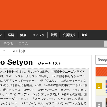
フ
経済
健康
コミック
競馬
公営競技
書籍
その他
コラム
ーニュース
記事
do Setyon
ジャーナリスト
オン 1963年生まれ。サンパウロ出身。中東戦争やユーゴスラビア
材。スポーツジャーナリストに転身し、8カ国語を操りながらブラ
外にも英「ワールドサッカー」、伊「グエリン・スポルティーボ」な
BCのラジオ番組にも出演。98年、02年のW杯期間中にブラジル代表
1
た。現在もジーコ、ロナウド、ロナウジーニョ、カフー、ドゥンガら
い。13年コンフェデレーションズカップではFIFA審判団の広報。国
ドサッカーダイジェスト」「スポルティーバ」などでコラムを執筆
マッケンジー大、パナマのパナマ大、イスラエルのハイファ大などで
2