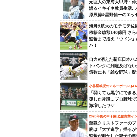
元巨人の東海大甲府・仲
語るイキイキ教員生活…
原辰徳&星野仙一のエッ
海舟&航大のモテモテ佐
移籍金総額140億円 さ
監督まで抱え「ウドン」
ハ！
自力V消えた新庄日本ハ
トバンクに到底及ばない
策数にも「雑な野球」歴
小林至教授のマネーボールQ&A
「弱くても黒字にできる
覆した常識…プロ野球で
激増したワケ
2026年夏の甲子園 監督突撃イ
聖隷クリストファーのプ
腕は「大学進学」揺るが
監督が明かした親子の事