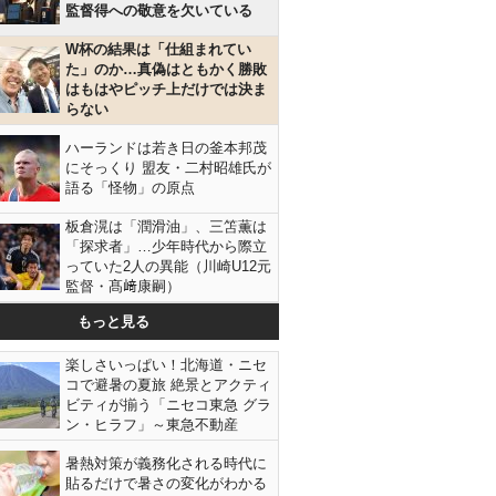
監督得への敬意を欠いている
W杯の結果は「仕組まれてい
た」のか…真偽はともかく勝敗
はもはやピッチ上だけでは決ま
らない
ハーランドは若き日の釜本邦茂
にそっくり 盟友・二村昭雄氏が
語る「怪物」の原点
板倉滉は「潤滑油」、三笘薫は
「探求者」…少年時代から際立
っていた2人の異能（川崎U12元
監督・髙﨑康嗣）
もっと見る
楽しさいっぱい！北海道・ニセ
コで避暑の夏旅 絶景とアクティ
ビティが揃う「ニセコ東急 グラ
ン・ヒラフ」～東急不動産
暑熱対策が義務化される時代に
貼るだけで暑さの変化がわかる