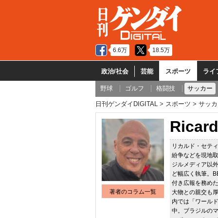
6.6万
18.5万
政治/社会
芸能
スポーツ
ライ
野球
ゴルフ
格闘技
サッカー
日刊ゲンダイDIGITAL
スポーツ
サッカ
Ricar
リカルド・セティ
紛争などを現地取
ジルメディア以
ど幅広く執筆。B
付き広報を務め
著者のコラム一覧
大物との親交も厚
内では「ワール
中。ブラジルの