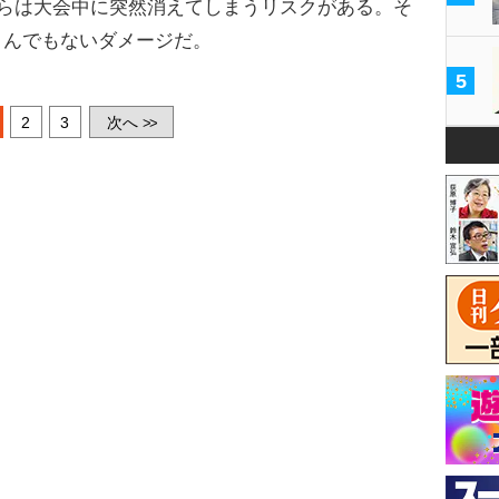
彼らは大会中に突然消えてしまうリスクがある。そ
とんでもないダメージだ。
5
2
3
次へ
>>