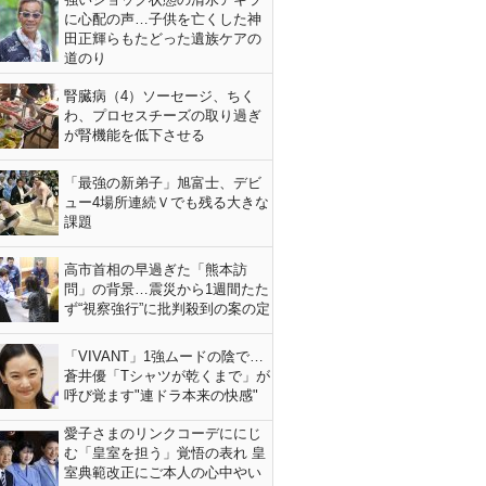
に心配の声…子供を亡くした神
田正輝らもたどった遺族ケアの
道のり
腎臓病（4）ソーセージ、ちく
わ、プロセスチーズの取り過ぎ
が腎機能を低下させる
「最強の新弟子」旭富士、デビ
ュー4場所連続Ｖでも残る大きな
課題
高市首相の早過ぎた「熊本訪
問」の背景…震災から1週間たた
ず“視察強行”に批判殺到の案の定
「VIVANT」1強ムードの陰で…
蒼井優「Tシャツが乾くまで」が
呼び覚ます"連ドラ本来の快感"
愛子さまのリンクコーデににじ
む「皇室を担う」覚悟の表れ 皇
室典範改正にご本人の心中やい