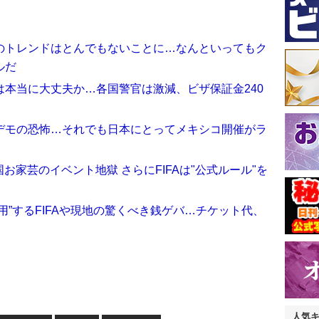
のトレンドはとんでもないことに…なんといってもク
ルだ
本当に大丈夫か…各国警官は激減、ビザ保証金240
デモの恐怖…それでも日本にとってメキシコ開催がラ
家芸のイベント地獄 さらにFIFAは"公式ルール"を
用”するFIFAや現地の驚くべき銭ゲバ…チケット代、
人気