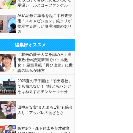
示温シールとは～ファンケル
AGA治療に革命を起こす検査技
術「スキャビジョン」銀クリが
提示する新しい薄毛治療のあり
方
編集部オススメ
「将来の愛子天皇を認めろ」高
市政権vs読売新聞でバトル激
化！ 皇室典範「再び改定」に世
論の85％が味方
2026夏の甲子園は「初出場校」
でも侮れない！ 4校ともハンデ
をはね返すポテンシャル十分
田中みな実“まんまるE乳”も筋金
入り！アッパレのあざとさ
阪神1位・森下翔太を英才教育