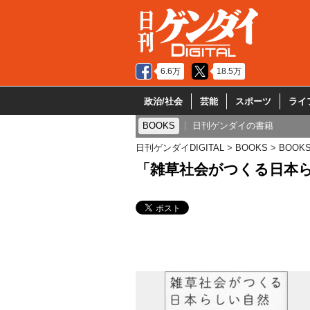
6.6万
18.5万
政治/社会
芸能
スポーツ
ライ
BOOKS
日刊ゲンダイの書籍
日刊ゲンダイDIGITAL
BOOKS
BOOK
「雑草社会がつくる日本