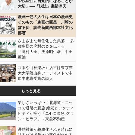
や脱法性に自覚的になることが
大切」──「脱法」磯部涼氏
漫画一筋の人生は日本の漫画史
そのもの「劇画の巨星 川崎の
ぼる伝」読売新聞西部本社文化
部著
さまざまな無住化した集落──多
種多様の廃村の姿を伝える
「廃村大全」浅原昭生著、中田
薫編
コ本や（神楽坂）店主は東京芸
大大学院出身アーティストで中
原中也賞受賞の詩人
もっと見る
楽しさいっぱい！北海道・ニセ
コで避暑の夏旅 絶景とアクティ
ビティが揃う「ニセコ東急 グラ
ン・ヒラフ」～東急不動産
暑熱対策が義務化される時代に
貼るだけで暑さの変化がわかる