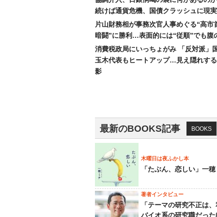
続けば通貨危機、国債クラッシュに現実
片山財務相が事務次官人事めぐる“高市
暗闘”に勝利…表面的には“従順”でも腹
消費税政局にいっちょがみ 「反対派」
玉木代表もヒートアップ…見え隠れする
影
最新のBOOKS記事
BOOKS
木曜日は夜ふかし本
「たぶん、恋しい」一穂
著者インタビュー
「テーマの研究不正は、
バイオ系の研究職だった