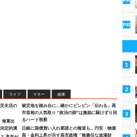
PR
PR
1
2
ライフ
マネー
健康
災生活の
被災地を踏み台に…確かにビンビン「伝わる」高
市首相の人気取り “政治の師”は激励に駆けずり回
3
るハード視察
）海軍出
決定的溝
日銀に国債買い入れ要請との報道も…円安・物価
高・金利上昇が示す高市政権「無責任な放漫財
？ 高市が