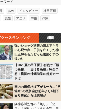
キーワード
斗
あの
インタビュー
神田正輝
恋愛
アニメ
声優
作家
アクセスランキング
週間
強いショック状態の清水アキラ
に心配の声…子供を亡くした神
田正輝らもたどった遺族ケアの
道のり
【2026夏の甲子園】初戦で「勝
つ高校」「負ける高校」完全予
想！横浜vs沖縄尚学の超好カー
ドは…
国内の米価格は下がる一方…“早
場米”の概算金は前年より4割下
回り農家からは悲鳴が
阪神藤川監督の「焦り」「短
気」「采配」に大きな不安…岡