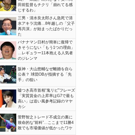
田前監督もチクリ「崩れてる感
じするわ」
三男・清水良太郎さん急死で清
水アキラ沈痛…8年越しの「父子
再共演」が始まったばかりだっ
た
バナナマン日村が簡単に復帰で
きそうにない「もう1つの理由」
…レギュラー11本抱える人気者
のジレンマ
阪神・大山悠輔なぜ離婚を自ら
公表？ 球団OBが指摘する「先
手」の狙い
嘘つき高市首相“鬼リピ”フレーズ
「実質賃金の上昇率はG7で最も
高い」は追い風参考記録のマヤ
カシ
菅野智之トレード不成立の裏に
致命的な“前科”…ここまで11勝4
敗でも市場価値が低かったワケ