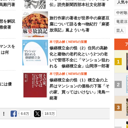
人気
高殿円著
伝」読売新聞西部本社文化部著
中村敬
旅行作家の著者が世界中の麻婆豆
想を解説
竜星涼
腐について語る食べ物紀行「麻婆
雅俊著
放浪記」嵐よういち著
芸人
本で読み解くNEWSの深層
マンスを
修繕積立金の怪（2）住民の高齢
とは何
化と建物の老朽化という2つの老
いで管理不全に「マンション狙わ
1
れる 修繕積立金」山岡淳一郎著
本で読み解くNEWSの深層
修繕積立金の怪（1）積立金の上
うには優
2
昇はマンションの価格の下落「そ
の家、買ってはいけない」滝島一
統著
3
う！
6.6万
18.5万