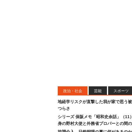
政治・社会
芸能
スポーツ
地経学リスクが直撃した我が家で思う被
つらさ
シリーズ 保阪メモ「昭和史余話」（11
身の野村大使と外務省プロパーとの間の
協調介入、日銀恫喝の裏に何があるのか