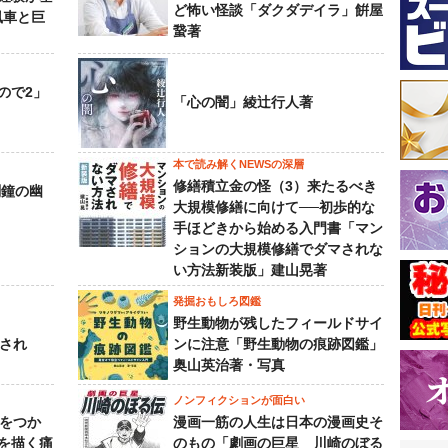
ど怖い怪談「ダクダデイラ」餠屋
風車と巨
䖸著
ので2」
「心の闇」綾辻行人著
本で読み解くNEWSの深層
修繕積立金の怪（3）来たるべき
刻鐘の幽
大規模修繕に向けて──初歩的な
手ほどきから始める入門書「マン
ションの大規模修繕でダマされな
い方法新装版」建山晃著
発掘おもしろ図鑑
野生動物が残したフィールドサイ
下され
ンに注意「野生動物の痕跡図鑑」
奥山英治著・写真
ノンフィクションが面白い
功をつか
漫画一筋の人生は日本の漫画史そ
を描く痛
のもの「劇画の巨星 川崎のぼる