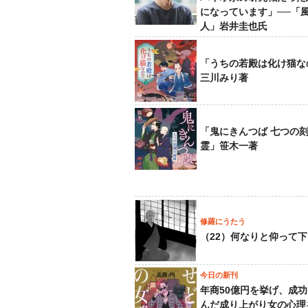
になっています」──「
人」岩井圭也氏
「うちの若殿は化け猫な
三川みり著
「鬼にきんつば 七つの
霊」笹木一著
修羅にうたう
（22）何なりと仰って
今日の新刊
年商50億円を挙げ、成
んだ成り上がり女の心理