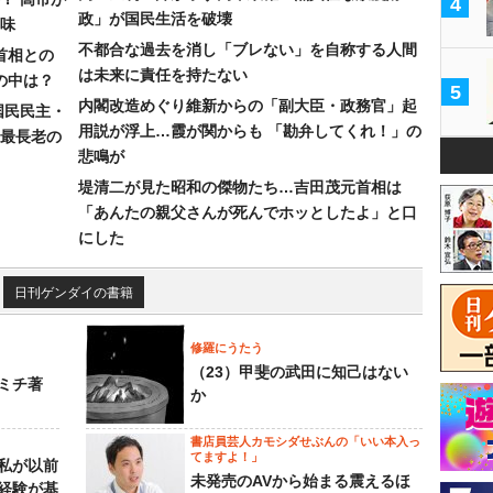
4
政」が国民生活を破壊
味
不都合な過去を消し「ブレない」を自称する人間
首相との
は未来に責任を持たない
の中は？
5
内閣改造めぐり維新からの「副大臣・政務官」起
国民民主・
用説が浮上…霞が関からも 「勘弁してくれ！」の
最長老の
悲鳴が
堤清二が見た昭和の傑物たち…吉田茂元首相は
「あんたの親父さんが死んでホッとしたよ」と口
にした
日刊ゲンダイの書籍
修羅にうたう
（23）甲斐の武田に知己はない
ミチ著
か
書店員芸人カモシダせぶんの「いい本入っ
てますよ！」
私が以前
未発売のAVから始まる震えるほ
経験が基