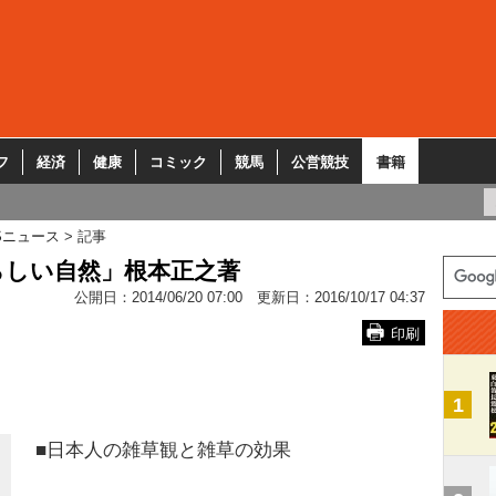
フ
経済
健康
コミック
競馬
公営競技
書籍
Sニュース
記事
らしい自然」根本正之著
公開日：
2014/06/20 07:00
更新日：
2016/10/17 04:37
印刷
1
■日本人の雑草観と雑草の効果