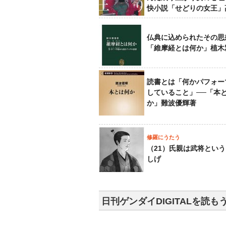
快小説「せどりの女王」
仏典に込められたその思
「維摩経とは何か」植木
読書とは「何かパフォー
していること」──「本
か」難波優輝著
修羅にうたう
（21）氏親は武将とい
しげ
日刊ゲンダイDIGITALを読も