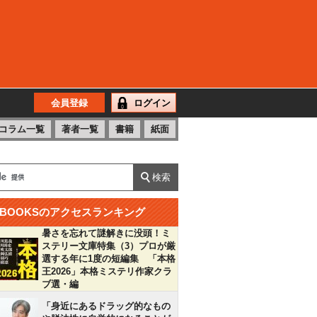
会員登録
ログイン
コラム一覧
著者一覧
書籍
紙面
BOOKSのアクセスランキング
暑さを忘れて謎解きに没頭！ミ
ステリー文庫特集（3）プロが厳
選する年に1度の短編集 「本格
王2026」本格ミステリ作家クラ
ブ選・編
「身近にあるドラッグ的なもの