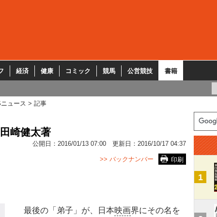
フ
経済
健康
コミック
競馬
公営競技
書籍
Sニュース
記事
田崎健太著
公開日：
2016/01/13 07:00
更新日：
2016/10/17 04:37
>> バックナンバー
印刷
1
最後の「弟子」が、日本
映画
界にその名を