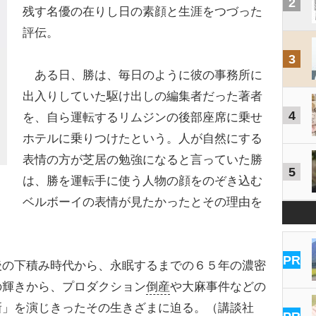
2
残す名優の在りし日の素顔と生涯をつづった
評伝。
3
ある日、勝は、毎日のように彼の事務所に
出入りしていた駆け出しの編集者だった著者
4
を、自ら運転するリムジンの後部座席に乗せ
ホテルに乗りつけたという。人が自然にする
表情の方が芝居の勉強になると言っていた勝
5
は、勝を運転手に使う人物の顔をのぞき込む
ベルボーイの表情が見たかったとその理由を
PR
の下積み時代から、永眠するまでの６５年の濃密
の輝きから、プロダクション
倒産
や大麻事件などの
新」を演じきったその生きざまに迫る。（講談社