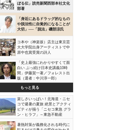
ぼる伝」読売新聞西部本社文化
部著
「身近にあるドラッグ的なもの
や脱法性に自覚的になることが
大切」──「脱法」磯部涼氏
コ本や（神楽坂）店主は東京芸
大大学院出身アーティストで中
原中也賞受賞の詩人
「史上最強にわかりやすくて面
白い ぶっ続け日本史講義10時
間」伊藤賀一著／フォレスト出
版（選者：中川淳一郎）
もっと見る
楽しさいっぱい！北海道・ニセ
コで避暑の夏旅 絶景とアクティ
ビティが揃う「ニセコ東急 グラ
ン・ヒラフ」～東急不動産
暑熱対策が義務化される時代に
貼るだけで暑さの変化がわかる