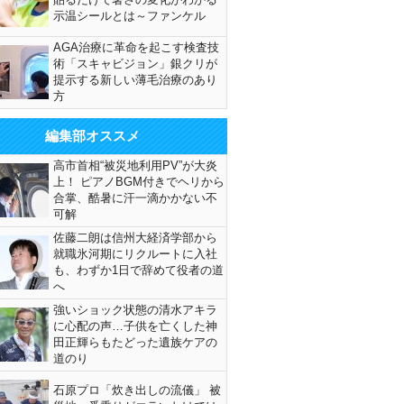
示温シールとは～ファンケル
AGA治療に革命を起こす検査技
術「スキャビジョン」銀クリが
提示する新しい薄毛治療のあり
方
編集部オススメ
高市首相“被災地利用PV”が大炎
上！ ピアノBGM付きでヘリから
合掌、酷暑に汗一滴かかない不
可解
佐藤二朗は信州大経済学部から
就職氷河期にリクルートに入社
も、わずか1日で辞めて役者の道
へ
強いショック状態の清水アキラ
に心配の声…子供を亡くした神
田正輝らもたどった遺族ケアの
道のり
石原プロ「炊き出しの流儀」 被