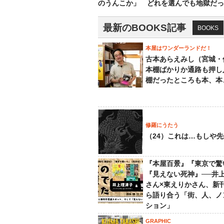
のうんこか」 どれを選んでも地獄だっ
最新のBOOKS記事
BOOKS
本屋はワンダーランドだ！
古本あらえみし（宮城・
本棚ばかりか通路も押し
棚だったところも本、本
修羅にうたう
（24）これは…もしや
『本屋百景』『東京で驚
『見えない死神』──井
さん×東えりかさん、新
ら語り合う「街、人、ノ
ション」
GRAPHIC