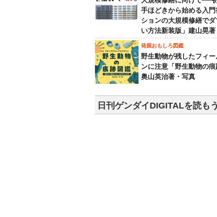
大規模修繕に向けて──
手ほどきから始める入門
ションの大規模修繕でダ
い方法新装版」建山晃著
発掘おもしろ図鑑
野生動物が残したフィー
ンに注意「野生動物の痕
奥山英治著・写真
日刊ゲンダイDIGITALを読も