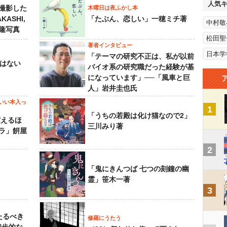
人気
撮影した
木曜日は夜ふかし本
KASHI,
「たぶん、恋しい」一穂ミチ著
中村敬
島隆写真
松田聖
著者インタビュー
日本学
「テーマの研究不正は、私が以前
己はない
バイオ系の研究職だった経験が基
になっています」──「風車と巨
人」岩井圭也氏
いい本入っ
1
「うちの若殿は化け猫なので2」
震えるほ
三川みり著
ラ」餠屋
2
「鬼にきんつば 七つの刻鐘の幽
霊」笹木一著
3
たるべき
修羅にうたう