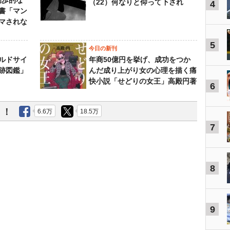
初歩的な
（22）何なりと仰って下され
4
書「マン
マされな
5
今日の新刊
ルドサイ
年商50億円を挙げ、成功をつか
跡図鑑」
んだ成り上がり女の心理を描く痛
快小説「せどりの女王」高殿円著
6
う！
6.6万
18.5万
7
8
9