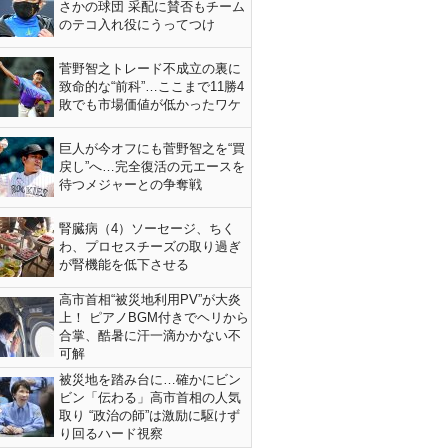
さかの球団 采配に賛否もチーム
のテコ入れ役にうってつけ
菅野智之トレード不成立の裏に
致命的な“前科”…ここまで11勝4
敗でも市場価値が低かったワケ
巨人が今オフにも菅野智之を“買
戻し”へ…完全復活の元エースを
待つメジャーとの争奪戦
腎臓病（4）ソーセージ、ちく
わ、プロセスチーズの取り過ぎ
が腎機能を低下させる
高市首相“被災地利用PV”が大炎
上！ ピアノBGM付きでヘリから
合掌、酷暑に汗一滴かかない不
可解
被災地を踏み台に…確かにビン
ビン「伝わる」高市首相の人気
取り “政治の師”は激励に駆けず
り回るハード視察