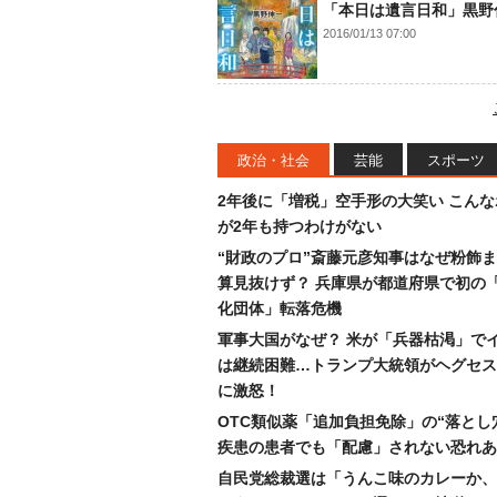
「本日は遺言日和」黒野
2016/01/13 07:00
政治・社会
芸能
スポーツ
2年後に「増税」空手形の大笑い こん
が2年も持つわけがない
“財政のプロ”斎藤元彦知事はなぜ粉飾
算見抜けず？ 兵庫県が都道府県で初の
化団体」転落危機
軍事大国がなぜ？ 米が「兵器枯渇」で
は継続困難…トランプ大統領がヘグセス
に激怒！
OTC類似薬「追加負担免除」の“落とし
疾患の患者でも「配慮」されない恐れあ
自民党総裁選は「うんこ味のカレーか、