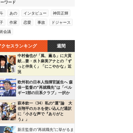
キーワード
斗
あの
インタビュー
神田正輝
子
作家
恋愛
事故
ドジャース
術会議
アクセスランキング
週間
中村倫也が「風、薫る」に大貢
献…妻・水卜麻美アナとの「ず
っと仲良く」「にこやかな」近
況
欧州初の日本人指揮官誕生へ 森
保一監督の“再就職先”は「ベル
ギー1部の日系クラブ」一択か
萩本欽一〈34〉私の“運”論 大
谷翔平のカネを使い込んだ通訳
に「小さな声で『ありがと
う』」
新庄監督の“再就職先”に挙がるま