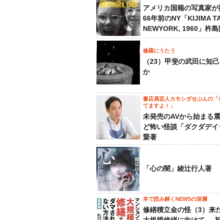
アメリカ国籍の写真家が
66年前のNY「KIJIMA TA
NEWYORK, 1960」杵
修羅にうたう
（23）甲斐の武田に知
か
書店員芸人カモシダせぶんの「
てますよ！」
未発売のAVから始まる
ど怖い怪談「ダクダデイ
䖸著
「心の闇」綾辻行人著
本で読み解くNEWSの深層
修繕積立金の怪（3）来