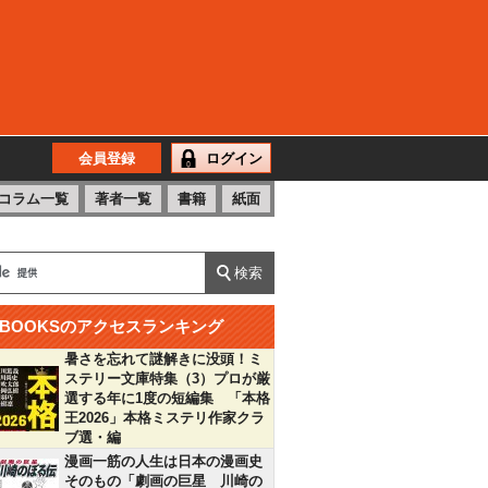
会員登録
ログイン
コラム一覧
著者一覧
書籍
紙面
BOOKSのアクセスランキング
暑さを忘れて謎解きに没頭！ミ
ステリー文庫特集（3）プロが厳
選する年に1度の短編集 「本格
王2026」本格ミステリ作家クラ
ブ選・編
漫画一筋の人生は日本の漫画史
そのもの「劇画の巨星 川崎の