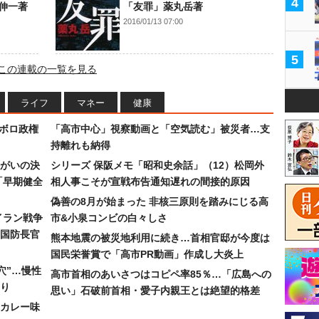
4
伸一著
「友罪」薬丸岳著
2016/01/13 07:00
5
この連載の一覧を見る
ライフ
マネー
健康
なボロ政権
「高市中心」視察動画と「空気読む」被災者…支
持離れも納得
まがいの決
シリーズ 保阪メモ「昭和史余話」（12）松岡外
「早期健全
相人事こそが宣戦布告通知遅れの間接的原因
偽善の8月が始まった 非核三原則を踏みにじる高
イラン戦争
市&小泉コンビの白々しさ
国防長官
熊本地震の被災地利用に続き…首相官邸が今度は
国民栄誉賞で「高市PR動画」作成し大炎上
穴”…慢性
高市首相のあいさつはコピペ率85％…「広島への
り
思い」石破前首相・愛子内親王とは絶望的格差
カレー味