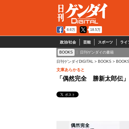
6.6万
18.5万
政治/社会
芸能
スポーツ
ライ
BOOKS
日刊ゲンダイの書籍
日刊ゲンダイDIGITAL
BOOKS
BOOK
文庫あらかると
「偶然完全 勝新太郎伝」