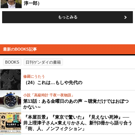
淳一郎）
もっとみる
最新のBOOKS記事
BOOKS
日刊ゲンダイの書籍
修羅にうたう
（24）これは…もしや先代の
小説「高級時計 千夜一夜物語」
第13話：ある金曜日のあの声 ～聴覚だけではおぼつ
かない～
『本屋百景』『東京で驚いた』『見えない死神』──
井上理津子さん×東えりかさん、新刊3冊から語り合う
「街、人、ノンフィクション」