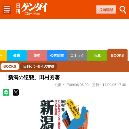
ー
健康
競馬
公営競技
コミック
写真
BOOKS
ボートレース
競輪
オートレース
BOOKS
日刊ゲンダイの書籍
「新潟の逆襲」田村秀著
公開：
17/09/06 06:00
更新：
17/09/06 17:40