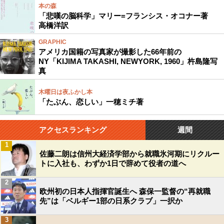
本の森
「悲嘆の脳科学」マリー=フランシス・オコナー著
高橋洋訳
GRAPHIC
アメリカ国籍の写真家が撮影した66年前の
NY「KIJIMA TAKASHI, NEWYORK, 1960」杵島隆写
真
木曜日は夜ふかし本
「たぶん、恋しい」一穂ミチ著
アクセスランキング
週間
1
佐藤二朗は信州大経済学部から就職氷河期にリクルー
トに入社も、わずか1日で辞めて役者の道へ
2
欧州初の日本人指揮官誕生へ 森保一監督の“再就職
先”は「ベルギー1部の日系クラブ」一択か
3