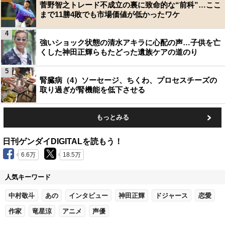
菅野智之トレード不成立の裏に致命的な“前科”…ここ
まで11勝4敗でも市場価値が低かったワケ
4
強いショック状態の清水アキラに心配の声…子供を亡
くした神田正輝らもたどった遺族ケアの道のり
5
腎臓病（4）ソーセージ、ちくわ、プロセスチーズの
取り過ぎが腎機能を低下させる
もっとみる
日刊ゲンダイDIGITALを読もう！
6.6万
18.5万
人気キーワード
中村敬斗
あの
インタビュー
神田正輝
ドジャース
恋愛
作家
竜星涼
アニメ
声優