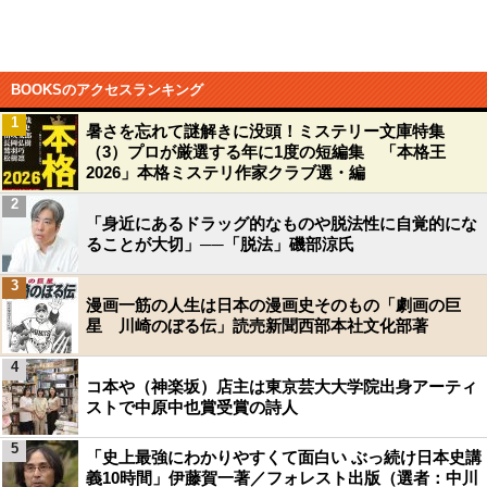
BOOKSのアクセスランキング
1
暑さを忘れて謎解きに没頭！ミステリー文庫特集
（3）プロが厳選する年に1度の短編集 「本格王
2026」本格ミステリ作家クラブ選・編
2
「身近にあるドラッグ的なものや脱法性に自覚的にな
ることが大切」──「脱法」磯部涼氏
3
漫画一筋の人生は日本の漫画史そのもの「劇画の巨
星 川崎のぼる伝」読売新聞西部本社文化部著
4
コ本や（神楽坂）店主は東京芸大大学院出身アーティ
ストで中原中也賞受賞の詩人
5
「史上最強にわかりやすくて面白い ぶっ続け日本史講
義10時間」伊藤賀一著／フォレスト出版（選者：中川