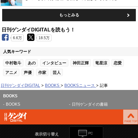
もっとみる
日刊ゲンダイDIGITALを読もう！
6.6万
18.5万
人気キーワード
中村敬斗
あの
インタビュー
神田正輝
竜星涼
恋愛
アニメ
声優
作家
芸人
日刊ゲンダイDIGITAL
BOOKS
BOOKSニュース
記事
BOOKS
BOOKS
日刊ゲンダイの書籍
表示切り替え