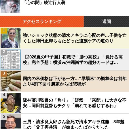
「心の闇」綾辻行人著
アクセスランキング
週間
1
強いショック状態の清水アキラに心配の声…子供を亡
くした神田正輝らもたどった遺族ケアの道のり
2
【2026夏の甲子園】初戦で「勝つ高校」「負ける高
校」完全予想！横浜vs沖縄尚学の超好カードは…
3
国内の米価格は下がる一方…“早場米”の概算金は前年
より4割下回り農家からは悲鳴が
4
阪神藤川監督の「焦り」「短気」「采配」に大きな不
安…岡田前監督もチクリ「崩れてる感じするわ」
5
三男・清水良太郎さん急死で清水アキラ沈痛…8年越
しの「父子再共演」が始まったばかりだった