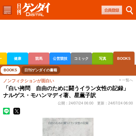
ー
健康
競馬
公営競技
コミック
写真
BOOKS
ボートレース
競輪
オートレース
BOOKS
日刊ゲンダイの書籍
> 一覧へ
ノンフィクションが面白い
「白い拷問 自由のために闘うイラン女性の記録」
ナルゲス・モハンマディ著、星薫子訳
公開：
24/07/24 06:00
更新：
24/07/24 06:00