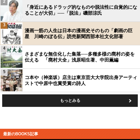
2
「身近にあるドラッグ的なものや脱法性に自覚的にな
ることが大切」──「脱法」磯部涼氏
3
漫画一筋の人生は日本の漫画史そのもの「劇画の巨
星 川崎のぼる伝」読売新聞西部本社文化部著
4
さまざまな無住化した集落──多種多様の廃村の姿を
伝える 「廃村大全」浅原昭生著、中田薫編
5
コ本や（神楽坂）店主は東京芸大大学院出身アーティ
ストで中原中也賞受賞の詩人
もっとみる
最新のBOOKS記事