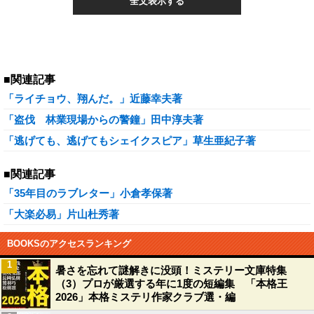
全文表示する
■関連記事
「ライチョウ、翔んだ。」近藤幸夫著
「盗伐 林業現場からの警鐘」田中淳夫著
「逃げても、逃げてもシェイクスピア」草生亜紀子著
■関連記事
「35年目のラブレター」小倉孝保著
「大楽必易」片山杜秀著
BOOKSのアクセスランキング
1
暑さを忘れて謎解きに没頭！ミステリー文庫特集
（3）プロが厳選する年に1度の短編集 「本格王
2026」本格ミステリ作家クラブ選・編