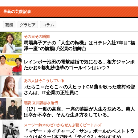
最新の芸能記事
芸能
グラビア
コラム
その日その瞬間
馬場典子アナの「人生の転機」は日テレ入社7年目“福
澤一座”の旗揚げ公演の初舞台
レインボー池田の電撃結婚で気になる…相方ジャンボ
たかお&都丸紗也華のゴールインはいつ？
あの人は今こうしている
♪たらこ～たらこ～の大ヒットCM曲を歌った志村玲那
さんは、IT企業の正社員に
巷説 立川談志水滸伝
（17）一度の高座、一席の落語が人生を決める。芸人
は幸か不幸か、そんな生き方をしている。
スージー鈴木のゼロからぜんぶ聴くビートルズ
『マザー・ネイチャーズ・サン』ポールのベストトラ
ックはギター1本で歌う「テイク2」がおすすめ