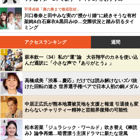
芋澤貞雄「裏の裏まで徹底取材」
川口春奈と田中みな実の"授かり婚"に続きそうな有村
架純&白石麻衣&黒田みゆ…交際状況と踏み切るタイ
ミング
アクセスランキング
週間
1
萩本欽一〈34〉私の“運”論 大谷翔平のカネを使い込
んだ通訳に「小さな声で『ありがとう』」
2
高橋成美「渋幕→慶応」だけでは読み解けないズバ抜
けた回転の速さ 世界選手権ペアで日本人初の銅メダル
3
中居正広氏が熊本地震被災地を支援と報道 引退後も変
わらないチャリティー精神と芸能界復帰の可能性
4
松本若菜「ジュラシック・ワールド」吹き替え《棒読
み》論争再燃…暗雲漂う主演ドラマに新たな逆風