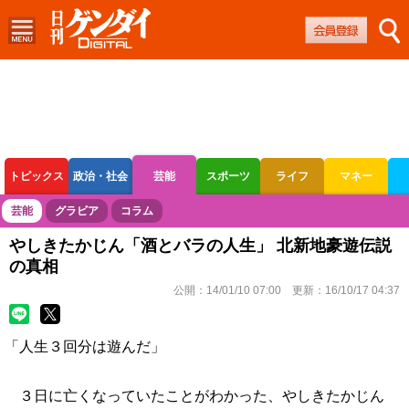
トピックス
政治・社会
芸能
スポーツ
ライフ
マネー
ボートレース
競輪
オートレース
芸能
グラビア
コラム
やしきたかじん「酒とバラの人生」 北新地豪遊伝説
の真相
公開：
14/01/10 07:00
更新：
16/10/17 04:37
「人生３回分は遊んだ」
３日に亡くなっていたことがわかった、やしきたかじん