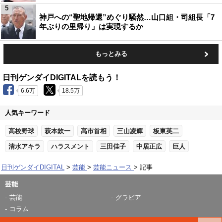
5
神戸への“聖地帰還”めぐり騒然…山口組・司組長「7
年ぶりの里帰り」は実現するか
もっとみる
日刊ゲンダイDIGITALを読もう！
6.6万
18.5万
人気キーワード
高校野球
萩本欽一
高市首相
三山凌輝
板東英二
清水アキラ
ハラスメント
三田佳子
中居正広
巨人
日刊ゲンダイDIGITAL
芸能
芸能ニュース
記事
芸能
芸能
グラビア
コラム