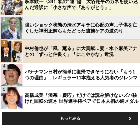
萩本欽一〈34〉私の“運”論 大谷翔平のカネを使い込
んだ通訳に「小さな声で『ありがとう』」
2
強いショック状態の清水アキラに心配の声…子供を亡
くした神田正輝らもたどった遺族ケアの道のり
3
中村倫也が「風、薫る」に大貢献…妻・水卜麻美アナ
との「ずっと仲良く」「にこやかな」近況
4
バナナマン日村が簡単に復帰できそうにない「もう1
つの理由」…レギュラー11本抱える人気者のジレンマ
5
高橋成美「渋幕→慶応」だけでは読み解けないズバ抜
けた回転の速さ 世界選手権ペアで日本人初の銅メダル
もっとみる