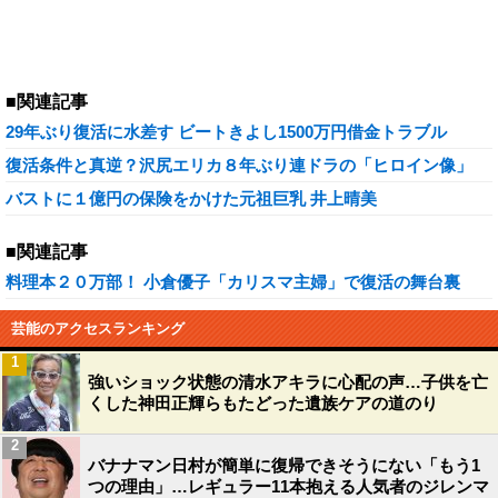
■関連記事
29年ぶり復活に水差す ビートきよし1500万円借金トラブル
復活条件と真逆？沢尻エリカ８年ぶり連ドラの「ヒロイン像」
バストに１億円の保険をかけた元祖巨乳 井上晴美
■関連記事
料理本２０万部！ 小倉優子「カリスマ主婦」で復活の舞台裏
芸能のアクセスランキング
1
強いショック状態の清水アキラに心配の声…子供を亡
くした神田正輝らもたどった遺族ケアの道のり
2
バナナマン日村が簡単に復帰できそうにない「もう1
つの理由」…レギュラー11本抱える人気者のジレンマ