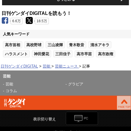
日刊ゲンダイDIGITALを読もう！
6.6万
18.5万
人気キーワード
高市首相
高校野球
三山凌輝
青木歌音
清水アキラ
ハラスメント
神田愛花
三田佳子
高市早苗
高市政権
日刊ゲンダイDIGITAL
芸能
芸能ニュース
記事
芸能
芸能
グラビア
コラム
表示切り替え