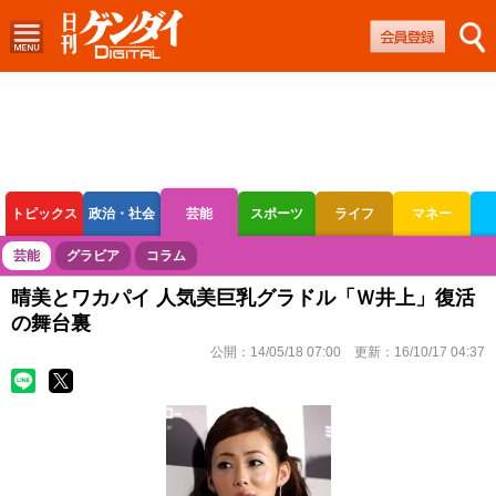
トピックス
政治・社会
芸能
スポーツ
ライフ
マネー
ボートレース
競輪
オートレース
芸能
グラビア
コラム
晴美とワカパイ 人気美巨乳グラドル「Ｗ井上」復活
の舞台裏
公開：
14/05/18 07:00
更新：
16/10/17 04:37