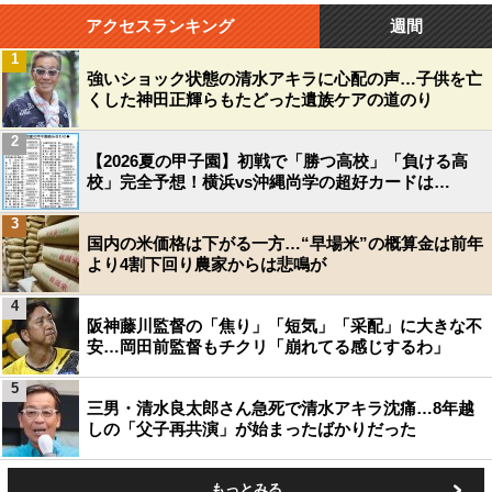
アクセスランキング
週間
1
強いショック状態の清水アキラに心配の声…子供を亡
くした神田正輝らもたどった遺族ケアの道のり
2
【2026夏の甲子園】初戦で「勝つ高校」「負ける高
校」完全予想！横浜vs沖縄尚学の超好カードは…
3
国内の米価格は下がる一方…“早場米”の概算金は前年
より4割下回り農家からは悲鳴が
4
阪神藤川監督の「焦り」「短気」「采配」に大きな不
安…岡田前監督もチクリ「崩れてる感じするわ」
5
三男・清水良太郎さん急死で清水アキラ沈痛…8年越
しの「父子再共演」が始まったばかりだった
もっとみる