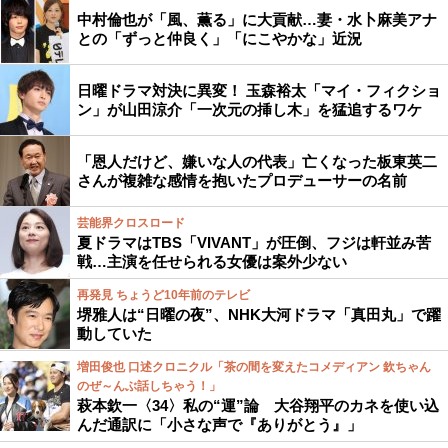
中村倫也が「風、薫る」に大貢献…妻・水卜麻美アナ
との「ずっと仲良く」「にこやかな」近況
日曜ドラマ対決に異変！ 玉森裕太「マイ・フィクショ
ン」が山田涼介「一次元の挿し木」を猛追するワケ
「恩人だけど、嫌いな人の代表」亡くなった板東英二
さんが複雑な感情を抱いたプロデューサーの名前
芸能界クロスロード
夏ドラマはTBS「VIVANT」が圧倒、フジは軒並み苦
戦…主演を任せられる女優は案外少ない
再発見 ちょうど10年前のテレビ
堺雅人は“日曜の夜”、NHK大河ドラマ「真田丸」で躍
動していた
増田俊也 口述クロニクル「茶の間を変えたコメディアン 欽ちゃん
のぜ～んぶ話しちゃう！」
萩本欽一〈34〉私の“運”論 大谷翔平のカネを使い込
んだ通訳に「小さな声で『ありがとう』」