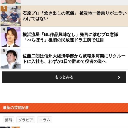
3
石原プロ「炊き出しの流儀」 被災地一番乗りがエラい
わけではない
4
横浜流星「BL作品興味なし」発言に滲むプロ意識
「べらぼう」後初の民放連ドラ主演で注目
5
佐藤二朗は信州大経済学部から就職氷河期にリクルー
トに入社も、わずか1日で辞めて役者の道へ
もっとみる
最新の芸能記事
芸能
グラビア
コラム