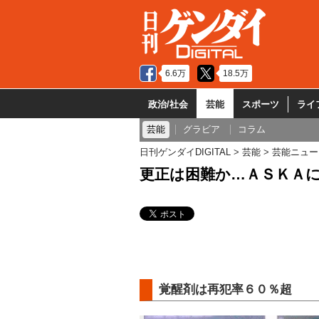
6.6万
18.5万
政治/社会
芸能
スポーツ
ライ
芸能
グラビア
コラム
日刊ゲンダイDIGITAL
芸能
芸能ニュー
更正は困難か…ＡＳＫＡ
覚醒剤は再犯率６０％超