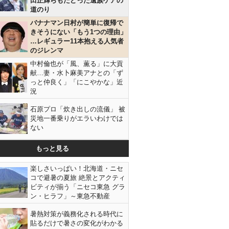
田正輝らもたどった遺族ケアの
道のり
バナナマン日村が簡単に復帰で
きそうにない「もう1つの理由」
…レギュラー11本抱える人気者
のジレンマ
中村倫也が「風、薫る」に大貢
献…妻・水卜麻美アナとの「ず
っと仲良く」「にこやかな」近
況
石原プロ「炊き出しの流儀」 被
災地一番乗りがエラいわけでは
ない
もっと見る
楽しさいっぱい！北海道・ニセ
コで避暑の夏旅 絶景とアクティ
ビティが揃う「ニセコ東急 グラ
ン・ヒラフ」～東急不動産
暑熱対策が義務化される時代に
貼るだけで暑さの変化がわかる