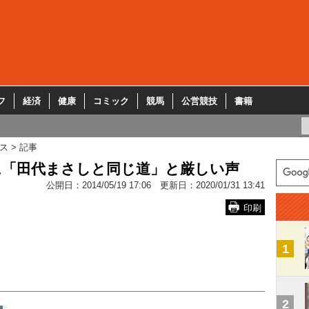
フ
経済
健康
コミック
競馬
公営競技
書籍
ス
記事
に「田代まさしと同じ道」と厳しい声
公開日：
2014/05/19 17:06
更新日：
2020/01/31 13:41
印刷
1
2