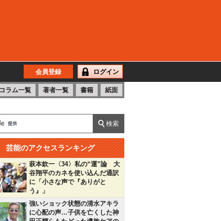
会員登録
ログイン
コラム一覧
著者一覧
書籍
紙面
芸能のアクセスランキング
萩本欽一〈34〉私の“運”論 大
谷翔平のカネを使い込んだ通訳
に「小さな声で『ありがと
う』」
強いショック状態の清水アキラ
に心配の声…子供を亡くした神