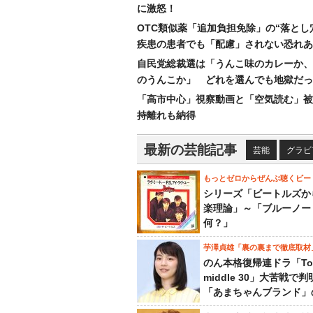
に激怒！
OTC類似薬「追加負担免除」の“落とし
疾患の患者でも「配慮」されない恐れあ
自民党総裁選は「うんこ味のカレーか、
のうんこか」 どれを選んでも地獄だっ
「高市中心」視察動画と「空気読む」被
持離れも納得
最新の芸能記事
芸能
グラビ
もっとゼロからぜんぶ聴くビー
シリーズ「ビートルズか
楽理論」～「ブルーノー
何？」
芋澤貞雄「裏の裏まで徹底取材
のん本格復帰連ドラ「To
middle 30」大苦戦で
「あまちゃんブランド」