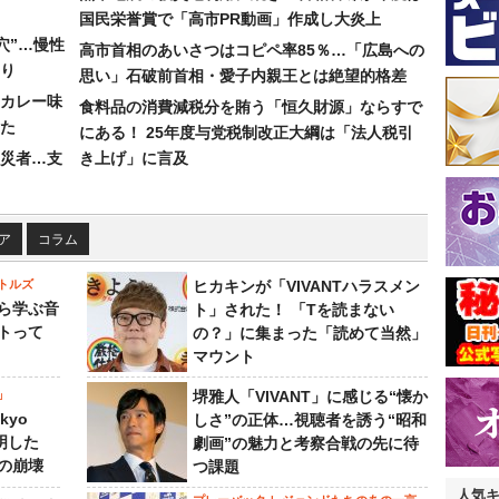
国民栄誉賞で「高市PR動画」作成し大炎上
穴”…慢性
高市首相のあいさつはコピペ率85％…「広島への
り
思い」石破前首相・愛子内親王とは絶望的格差
カレー味
食料品の消費減税分を賄う「恒久財源」ならすで
た
にある！ 25年度与党税制改正大綱は「法人税引
災者…支
き上げ」に言及
ア
コラム
トルズ
ヒカキンが「VIVANTハラスメン
ら学ぶ音
ト」された！ 「Tを読まない
トって
の？」に集まった「読めて当然」
マウント
」
堺雅人「VIVANT」に感じる“懐か
kyo
しさ”の正体…視聴者を誘う“昭和
判明した
劇画”の魅力と考察合戦の先に待
の崩壊
つ課題
人気