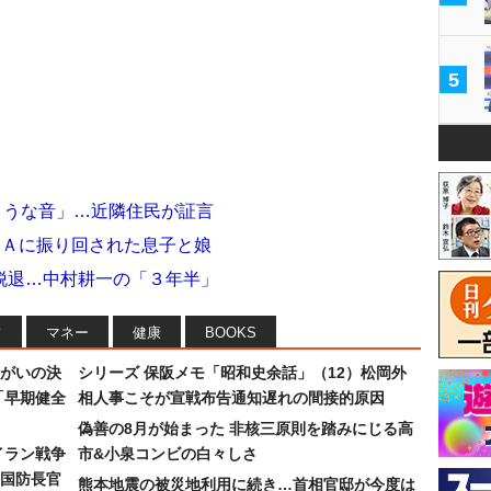
5
ような音」…近隣住民が証言
ＫＡに振り回された息子と娘
脱退…中村耕一の「３年半」
フ
マネー
健康
BOOKS
まがいの決
シリーズ 保阪メモ「昭和史余話」（12）松岡外
「早期健全
相人事こそが宣戦布告通知遅れの間接的原因
偽善の8月が始まった 非核三原則を踏みにじる高
イラン戦争
市&小泉コンビの白々しさ
国防長官
熊本地震の被災地利用に続き…首相官邸が今度は