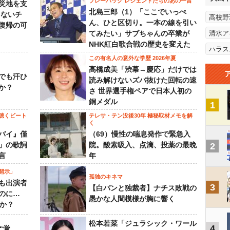
プレーバック レジェンドたちのあの一言
災地を支
北島三郎（1）「ここでいっぺ
らないチ
高校野
ん、ひと区切り。一本の線を引い
復帰の可
てみたい」サブちゃんの卒業が
清水ア
NHK紅白歌合戦の歴史を変えた
ハラス
この有名人の意外な学歴 2026年夏
高橋成美「渋幕→慶応」だけでは
でも汗ひ
読み解けないズバ抜けた回転の速
か？
さ 世界選手権ペアで日本人初の
銅メダル
1
聴くビート
テレサ・テン没後30年 極秘取材メモを解
く
バイ』僅
（69）慢性の喘息発作で緊急入
」の歌詞
院。酸素吸入、点滴、投薬の最晩
2
言
年
開示」
孤独のキネマ
も出演者
3
【白パンと独裁者】ナチス敗戦の
のに…
愚かな人間模様が胸に響く
すか？
松本若菜「ジュラシック・ワール
4
“覚