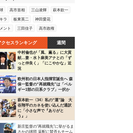
球
高市首相
三山凌輝
萩本欽一
キラ
板東英二
神田愛花
メント
三田佳子
高市政権
アクセスランキング
週間
中村倫也が「風、薫る」に大貢
献…妻・水卜麻美アナとの「ず
っと仲良く」「にこやかな」近
況
欧州初の日本人指揮官誕生へ 森
保一監督の“再就職先”は「ベル
ギー1部の日系クラブ」一択か
萩本欽一〈34〉私の“運”論 大
谷翔平のカネを使い込んだ通訳
に「小さな声で『ありがと
う』」
新庄監督の“再就職先”に挙がるま
さかの球団 采配に賛否もチーム