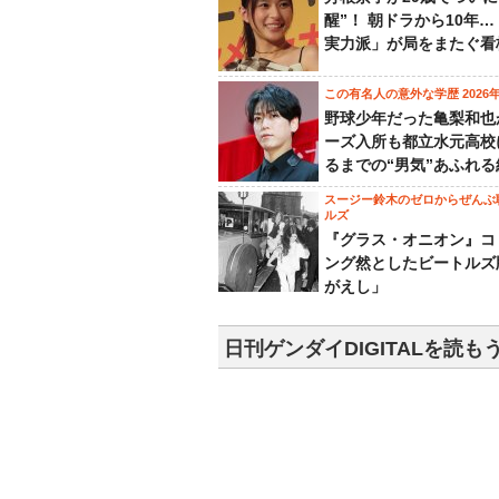
醒”！ 朝ドラから10年
実力派」が局をまたぐ看
この有名人の意外な学歴 2026
野球少年だった亀梨和也
ーズ入所も都立水元高校
るまでの“男気”あふれる
スージー鈴木のゼロからぜんぶ
ルズ
『グラス・オニオン』コ
ング然としたビートルズ
がえし」
日刊ゲンダイDIGITALを読も