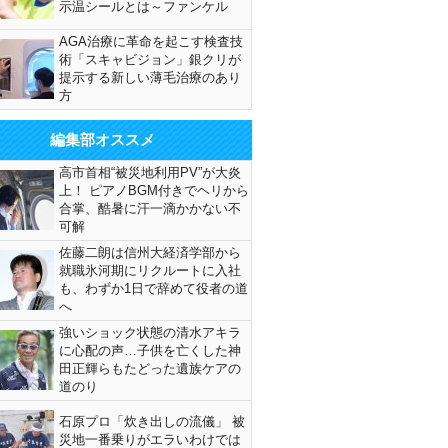
示温シールとは～ファンケル
AGA治療に革命を起こす検査技
術「スキャビジョン」銀クリが
提示する新しい薄毛治療のあり
方
編集部オススメ
高市首相“被災地利用PV”が大炎
上！ ピアノBGM付きでヘリから
合掌、酷暑に汗一滴かかない不
可解
佐藤二朗は信州大経済学部から
就職氷河期にリクルートに入社
も、わずか1日で辞めて役者の道
へ
強いショック状態の清水アキラ
に心配の声…子供を亡くした神
田正輝らもたどった遺族ケアの
道のり
石原プロ「炊き出しの流儀」 被
災地一番乗りがエラいわけでは