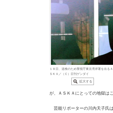
１８日、送検のため警視庁東京湾岸署を出るＡ
ＳＫＡ／（Ｃ）日刊ゲンダイ
拡大する
が、ＡＳＫＡにとっての地獄は
芸能リポーターの川内天子氏は