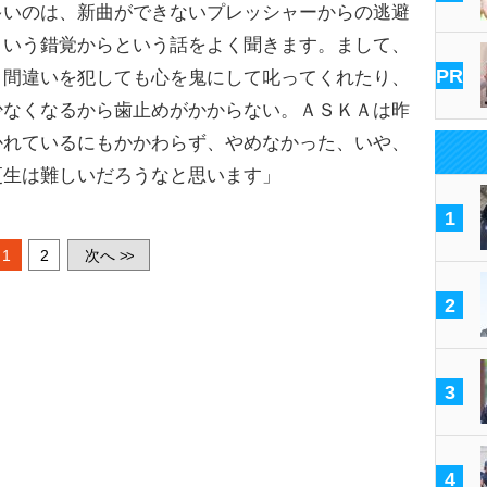
多いのは、新曲ができないプレッシャーからの逃避
という錯覚からという話をよく聞きます。まして、
PR
、間違いを犯しても心を鬼にして叱ってくれたり、
少なくなるから歯止めがかからない。ＡＳＫＡは昨
かれているにもかかわらず、やめなかった、いや、
更生は難しいだろうなと思います」
1
1
2
次へ
>>
2
3
4