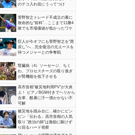
のテコ入れ役にうってつけ
菅野智之トレード不成立の裏に
致命的な“前科”…ここまで11勝4
敗でも市場価値が低かったワケ
巨人が今オフにも菅野智之を“買
戻し”へ…完全復活の元エースを
待つメジャーとの争奪戦
腎臓病（4）ソーセージ、ちく
わ、プロセスチーズの取り過ぎ
が腎機能を低下させる
高市首相“被災地利用PV”が大炎
上！ ピアノBGM付きでヘリから
合掌、酷暑に汗一滴かかない不
可解
被災地を踏み台に…確かにビン
ビン「伝わる」高市首相の人気
取り “政治の師”は激励に駆けず
り回るハード視察