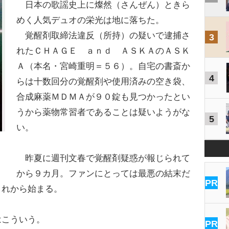
日本の歌謡史上に燦然（さんぜん）ときら
めく人気デュオの栄光は地に落ちた。
覚醒剤取締法違反（所持）の疑いで逮捕さ
3
れたＣＨＡＧＥ ａｎｄ ＡＳＫＡのＡＳＫ
Ａ（本名・宮崎重明＝５６）。自宅の書斎か
4
らは十数回分の覚醒剤や使用済みの空き袋、
合成麻薬ＭＤＭＡが９０錠も見つかったとい
うから薬物常習者であることは疑いようがな
5
い。
昨夏に週刊文春で覚醒剤疑惑が報じられて
から９カ月。ファンにとっては最悪の結末だ
PR
これから始まる。
こういう。
PR