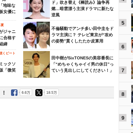
ド」吹き替え《棒読み》論争再
…「地味な
燃…暗雲漂う主演ドラマに新たな
板女優に
逆風
5
年夏
不倫騒動でアンチ多い田中圭をド
がジャニ
ラマ主演に？ テレビ東京が“攻め
に合格す
の姿勢”貫くしたたか皮算用
経緯
6
聴くビート
田中樹がSixTONESの美容番長に
ミックソ
「“めちゃくちゃイイ男の休日”っ
7
版「微笑
ていう見出しにしてください！」
う！
6.6万
18.5万
8
9