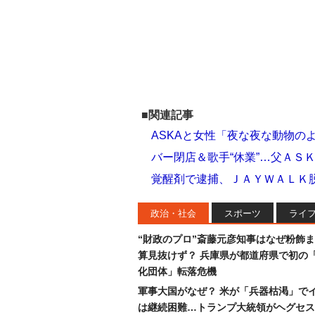
■関連記事
ASKAと女性「夜な夜な動物の
バー閉店＆歌手“休業”…父ＡＳ
覚醒剤で逮捕、ＪＡＹＷＡＬＫ
政治・社会
スポーツ
ライ
“財政のプロ”斎藤元彦知事はなぜ粉飾
算見抜けず？ 兵庫県が都道府県で初の
化団体」転落危機
軍事大国がなぜ？ 米が「兵器枯渇」で
は継続困難…トランプ大統領がヘグセス