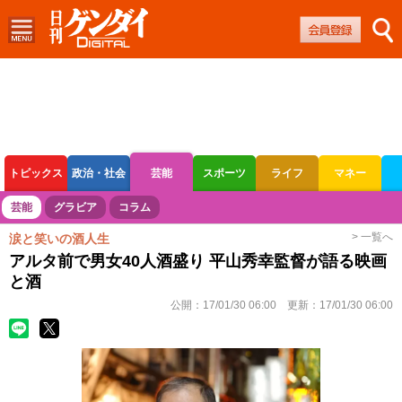
トピックス
政治・社会
芸能
スポーツ
ライフ
マネー
ボートレース
競輪
オートレース
芸能
グラビア
コラム
> 一覧へ
涙と笑いの酒人生
アルタ前で男女40人酒盛り 平山秀幸監督が語る映画
と酒
公開：
17/01/30 06:00
更新：
17/01/30 06:00