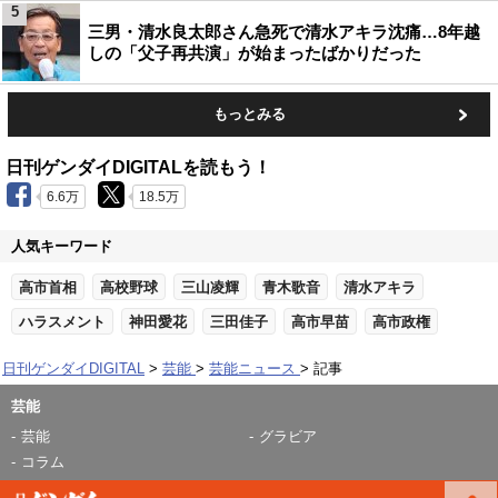
5
三男・清水良太郎さん急死で清水アキラ沈痛…8年越
しの「父子再共演」が始まったばかりだった
もっとみる
日刊ゲンダイDIGITALを読もう！
6.6万
18.5万
人気キーワード
高市首相
高校野球
三山凌輝
青木歌音
清水アキラ
ハラスメント
神田愛花
三田佳子
高市早苗
高市政権
日刊ゲンダイDIGITAL
芸能
芸能ニュース
記事
芸能
芸能
グラビア
コラム