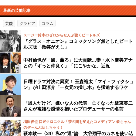
最新の芸能記事
芸能
グラビア
コラム
スージー鈴木のゼロからぜんぶ聴くビートルズ
『グラス・オニオン』コミックソング然としたビート
ルズ版「微笑がえし」
中村倫也が「風、薫る」に大貢献…妻・水卜麻美アナ
との「ずっと仲良く」「にこやかな」近況
日曜ドラマ対決に異変！ 玉森裕太「マイ・フィクショ
ン」が山田涼介「一次元の挿し木」を猛追するワケ
「恩人だけど、嫌いな人の代表」亡くなった板東英二
さんが複雑な感情を抱いたプロデューサーの名前
増田俊也 口述クロニクル「茶の間を変えたコメディアン 欽ちゃん
のぜ～んぶ話しちゃう！」
萩本欽一〈34〉私の“運”論 大谷翔平のカネを使い込