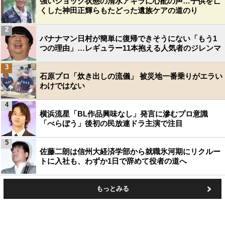
強いショック状態の清水アキラに心配の声…子供を亡
くした神田正輝らもたどった遺族ケアの道のり
2
バナナマン日村が簡単に復帰できそうにない「もう1
つの理由」…レギュラー11本抱える人気者のジレンマ
3
石原プロ「炊き出しの流儀」 被災地一番乗りがエラい
わけではない
4
横浜流星「BL作品興味なし」発言に滲むプロ意識
「べらぼう」後初の民放連ドラ主演で注目
5
佐藤二朗は信州大経済学部から就職氷河期にリクルー
トに入社も、わずか1日で辞めて役者の道へ
もっとみる