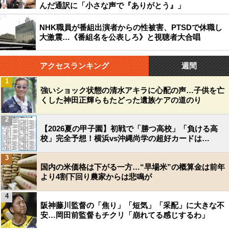
んだ通訳に「小さな声で『ありがとう』」
NHK職員が番組出演者からの性被害、PTSDで休職し
大激震…《番組名を公表しろ》と視聴者大合唱
アクセスランキング
週間
1
強いショック状態の清水アキラに心配の声…子供を亡
くした神田正輝らもたどった遺族ケアの道のり
2
【2026夏の甲子園】初戦で「勝つ高校」「負ける高
校」完全予想！横浜vs沖縄尚学の超好カードは…
3
国内の米価格は下がる一方…“早場米”の概算金は前年
より4割下回り農家からは悲鳴が
4
阪神藤川監督の「焦り」「短気」「采配」に大きな不
安…岡田前監督もチクリ「崩れてる感じするわ」