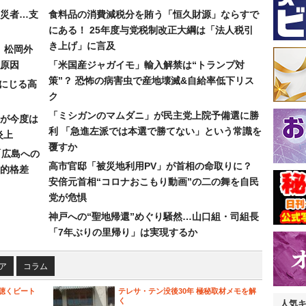
災者…支
食料品の消費減税分を賄う「恒久財源」ならすで
にある！ 25年度与党税制改正大綱は「法人税引
き上げ」に言及
）松岡外
原因
「米国産ジャガイモ」輸入解禁は“トランプ対
策”？ 恐怖の病害虫で産地壊滅&自給率低下リス
みにじる高
ク
「ミシガンのマムダニ」が民主党上院予備選に勝
が今度は
利 「急進左派では本選で勝てない」という常識を
炎上
覆すか
「広島への
高市官邸「被災地利用PV」が首相の命取りに？
的格差
安倍元首相“コロナおこもり動画”の二の舞を自民
党が危惧
神戸への“聖地帰還”めぐり騒然…山口組・司組長
「7年ぶりの里帰り」は実現するか
ア
コラム
聴くビート
テレサ・テン没後30年 極秘取材メモを解
く
人気