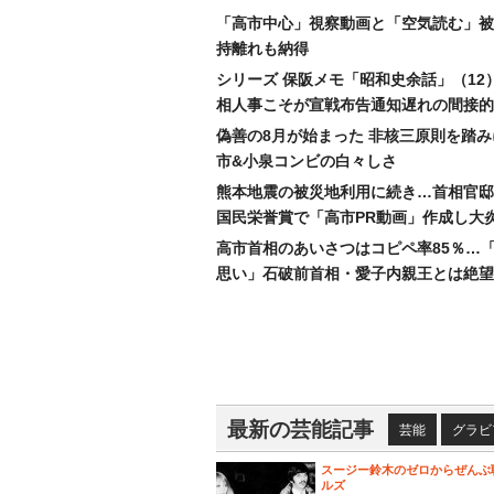
「高市中心」視察動画と「空気読む」被
持離れも納得
シリーズ 保阪メモ「昭和史余話」（12
相人事こそが宣戦布告通知遅れの間接的
偽善の8月が始まった 非核三原則を踏
市&小泉コンビの白々しさ
熊本地震の被災地利用に続き…首相官邸
国民栄誉賞で「高市PR動画」作成し大
高市首相のあいさつはコピペ率85％…
思い」石破前首相・愛子内親王とは絶望
最新の芸能記事
芸能
グラビ
スージー鈴木のゼロからぜんぶ
ルズ