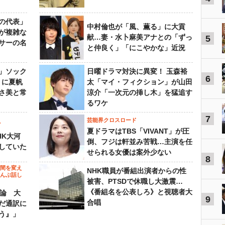
の代表」
中村倫也が「風、薫る」に大貢
が複雑な
献…妻・水卜麻美アナとの「ずっ
5
サーの名
と仲良く」「にこやかな」近況
」ソック
日曜ドラマ対決に異変！ 玉森裕
6
』に夏帆
太「マイ・フィクション」が山田
さ美と常
涼介「一次元の挿し木」を猛追す
るワケ
7
芸能界クロスロード
ビ
夏ドラマはTBS「VIVANT」が圧
HK大河
倒、フジは軒並み苦戦…主演を任
していた
せられる女優は案外少ない
8
の間を変え
NHK職員が番組出演者からの性
～んぶ話し
被害、PTSDで休職し大激震…
《番組名を公表しろ》と視聴者大
”論 大
9
合唱
だ通訳に
う』」