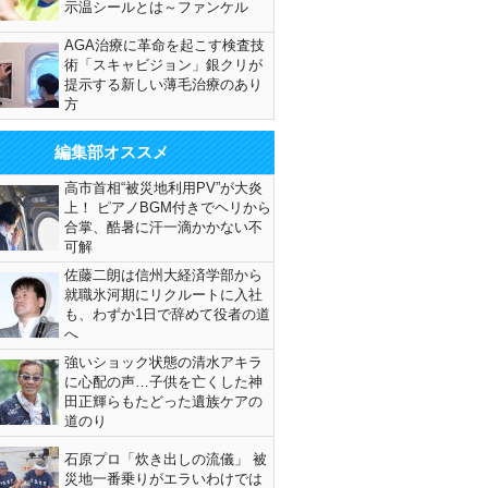
示温シールとは～ファンケル
AGA治療に革命を起こす検査技
術「スキャビジョン」銀クリが
提示する新しい薄毛治療のあり
方
編集部オススメ
高市首相“被災地利用PV”が大炎
上！ ピアノBGM付きでヘリから
合掌、酷暑に汗一滴かかない不
可解
佐藤二朗は信州大経済学部から
就職氷河期にリクルートに入社
も、わずか1日で辞めて役者の道
へ
強いショック状態の清水アキラ
に心配の声…子供を亡くした神
田正輝らもたどった遺族ケアの
道のり
石原プロ「炊き出しの流儀」 被
災地一番乗りがエラいわけでは