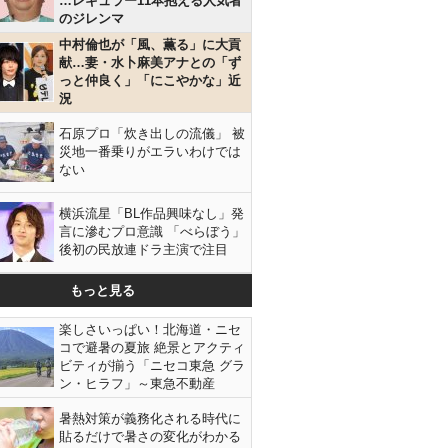
…レギュラー11本抱える人気者
のジレンマ
中村倫也が「風、薫る」に大貢
献…妻・水卜麻美アナとの「ず
っと仲良く」「にこやかな」近
況
石原プロ「炊き出しの流儀」 被
災地一番乗りがエラいわけでは
ない
横浜流星「BL作品興味なし」発
言に滲むプロ意識 「べらぼう」
後初の民放連ドラ主演で注目
もっと見る
楽しさいっぱい！北海道・ニセ
コで避暑の夏旅 絶景とアクティ
ビティが揃う「ニセコ東急 グラ
ン・ヒラフ」～東急不動産
暑熱対策が義務化される時代に
貼るだけで暑さの変化がわかる