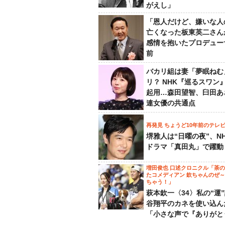
がえし」
「恩人だけど、嫌いな人
亡くなった板東英二さん
感情を抱いたプロデュー
前
バカリ組は妻「夢眠ねむ
リ？ NHK『巡るスワン
起用…森田望智、臼田あ
連女優の共通点
再発見 ちょうど10年前のテレ
堺雅人は“日曜の夜”、N
ドラマ「真田丸」で躍動
増田俊也 口述クロニクル「茶
たコメディアン 欽ちゃんのぜ
ちゃう！」
萩本欽一〈34〉私の“運
谷翔平のカネを使い込ん
「小さな声で『ありがと