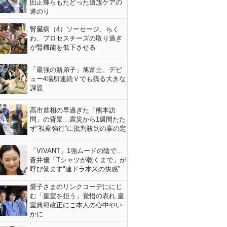
田正輝らもたどった遺族ケアの
道のり
腎臓病（4）ソーセージ、ちく
わ、プロセスチーズの取り過ぎ
が腎機能を低下させる
「最強の新弟子」旭富士、デビ
ュー4場所連続Ｖでも残る大きな
課題
高市首相の早過ぎた「熊本訪
問」の背景…震災から1週間たた
ず“視察強行”に批判殺到の案の定
「VIVANT」1強ムードの陰で…
蒼井優「Tシャツが乾くまで」が
呼び覚ます"連ドラ本来の快感"
愛子さまのリンクコーデににじ
む「皇室を担う」覚悟の表れ 皇
室典範改正にご本人の心中やい
かに