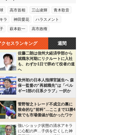
球
高市首相
三山凌輝
青木歌音
キラ
神田愛花
ハラスメント
子
萩本欽一
高市政権
アクセスランキング
週間
佐藤二朗は信州大経済学部から
就職氷河期にリクルートに入社
も、わずか1日で辞めて役者の道
へ
欧州初の日本人指揮官誕生へ 森
保一監督の“再就職先”は「ベル
ギー1部の日系クラブ」一択か
菅野智之トレード不成立の裏に
致命的な“前科”…ここまで11勝4
敗でも市場価値が低かったワケ
強いショック状態の清水アキラ
に心配の声…子供を亡くした神