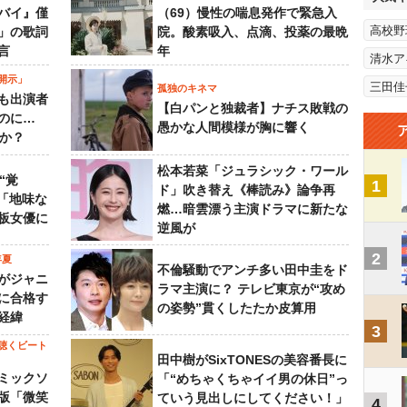
バイ』僅
（69）慢性の喘息発作で緊急入
高校野
」の歌詞
院。酸素吸入、点滴、投薬の最晩
言
年
清水ア
開示」
三田佳
孤独のキネマ
も出演者
【白パンと独裁者】ナチス敗戦の
のに…
愚かな人間模様が胸に響く
すか？
松本若菜「ジュラシック・ワール
“覚
1
ド」吹き替え《棒読み》論争再
…「地味な
燃…暗雲漂う主演ドラマに新たな
板女優に
逆風が
2
年夏
不倫騒動でアンチ多い田中圭をド
がジャニ
ラマ主演に？ テレビ東京が“攻め
に合格す
の姿勢”貫くしたたか皮算用
経緯
3
聴くビート
田中樹がSixTONESの美容番長に
ミックソ
「“めちゃくちゃイイ男の休日”っ
版「微笑
ていう見出しにしてください！」
4