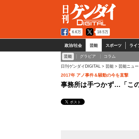
6.6万
18.5万
政治/社会
芸能
スポーツ
ライ
芸能
グラビア
コラム
日刊ゲンダイDIGITAL
芸能
芸能ニュー
2017年 アノ事件＆騒動の今を直撃
事務所は手つかず…「こ