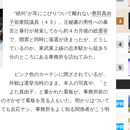
“絶叫”が耳にこびりついて離れない
豊田真由
3
子
前衆院議員（４３）。元秘書の男性への暴
言と暴行が発覚してから約４カ月後の総
選挙
で、開票と同時に落選が決まったが、どうし
4
ているのか。東武東上線の志木駅から徒歩５
分のところにある事務所を訪ねてみた。
5
ピンク色のカーテンに閉ざされているが、
外観は選挙当時のまま。本人の写真や、「と
よた真由子」と書かれた看板が。事務所前の
をのぞかせて看板を見る人もいた。明かりはついて
PR
しても反応ナシ。事務所をよく知る関係者がこう明
PR