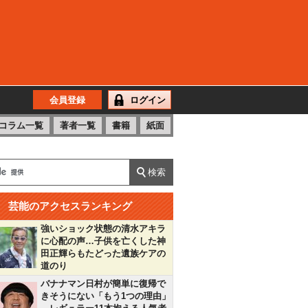
会員登録
ログイン
コラム一覧
著者一覧
書籍
紙面
芸能のアクセスランキング
強いショック状態の清水アキラ
に心配の声…子供を亡くした神
田正輝らもたどった遺族ケアの
道のり
バナナマン日村が簡単に復帰で
きそうにない「もう1つの理由」