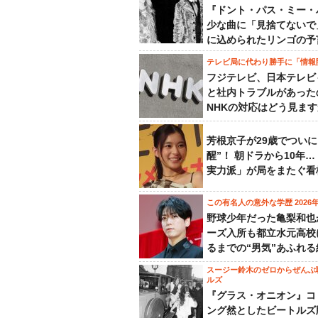
『ドント・パス・ミー・
少な曲に「見捨てないで
に込められたリンゴの予
テレビ局に代わり勝手に「情報
フジテレビ、日本テレビ
と社内トラブルがあった
NHKの対応はどう見ま
芳根京子が29歳でついに
醒”！ 朝ドラから10年
実力派」が局をまたぐ看
この有名人の意外な学歴 2026
野球少年だった亀梨和也
ーズ入所も都立水元高校
るまでの“男気”あふれる
スージー鈴木のゼロからぜんぶ
ルズ
『グラス・オニオン』コ
ング然としたビートルズ