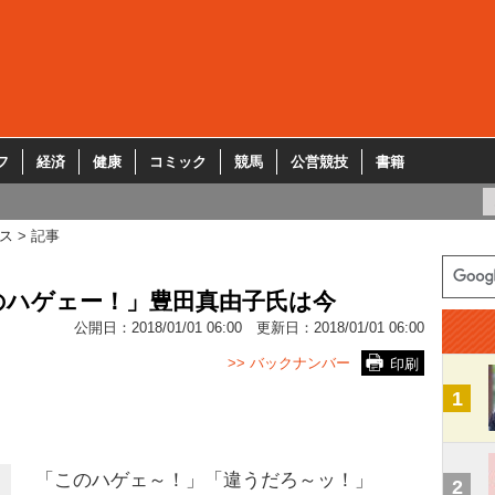
フ
経済
健康
コミック
競馬
公営競技
書籍
ス
記事
のハゲェー！」豊田真由子氏は今
公開日：
2018/01/01 06:00
更新日：
2018/01/01 06:00
>> バックナンバー
印刷
1
「このハゲェ～！」「違うだろ～ッ！」
2