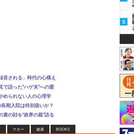
5
が録音される」時代の心構え
見で語った“ハゲ夫”への愛
がやめられない人の心理学
の長期入院は特別扱いか？
の裏の顔を“政界の親”語る
フ
マネー
健康
BOOKS