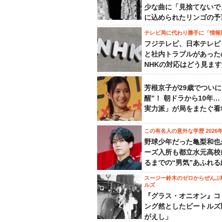
少な曲に「見捨てないで
に込められたリンゴの予
テレビ局に代わり勝手に「情報
フジテレビ、日本テレビ
と社内トラブルがあった
NHKの対応はどう見ま
芳根京子が29歳でついに
醒”！ 朝ドラから10年
実力派」が局をまたぐ看
この有名人の意外な学歴 2026
野球少年だった亀梨和也
ーズ入所も都立水元高校
るまでの“男気”あふれる
スージー鈴木のゼロからぜんぶ
ルズ
『グラス・オニオン』コ
ング然としたビートルズ
がえし」