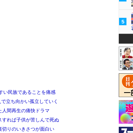
5
やすい民族であることを痛感
人で立ち向かい孤立していく
た人間再生の痛快ドラマ
スすれば子供が苦しんで死ぬ
裏切りのいきさつが面白い