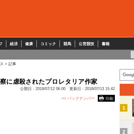
フ
経済
健康
コミック
競馬
公営競技
書籍
ス
記事
警察に虐殺されたプロレタリア作家
公開日：
2018/07/12 06:00
更新日：
2018/07/13 15:42
>> バックナンバー
印刷
1
2