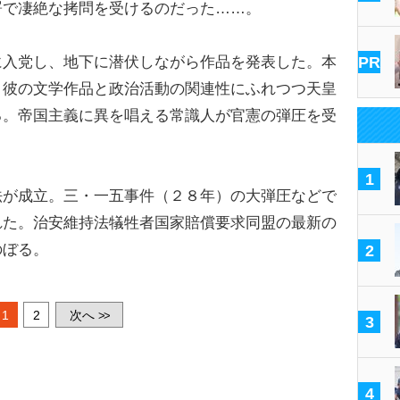
署で凄絶な拷問を受けるのだった……。
に入党し、地下に潜伏しながら作品を発表した。本
PR
、彼の文学作品と政治活動の関連性にふれつつ天皇
る。帝国主義に異を唱える常識人が官憲の弾圧を受
1
が成立。三・一五事件（２８年）の大弾圧などで
れた。治安維持法犠牲者国家賠償要求同盟の最新の
のぼる。
2
1
2
次へ
>>
3
4