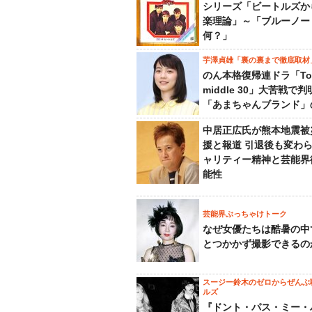
シリーズ「ビートルズか
楽理論」～「ブルーノー
何？」
芋澤貞雄「裏の裏まで徹底取材
のん本格復帰連ドラ「To
middle 30」大苦戦で
「あまちゃんブランド」
中居正広氏が熊本地震被
援と報道 引退後も変わ
ャリティー精神と芸能界
能性
芸能界ぶっちゃけトーク
なぜ女優たちは酷暑の中
とつかかず撮影できるの
スージー鈴木のゼロからぜんぶ
ルズ
『ドント・パス・ミー・