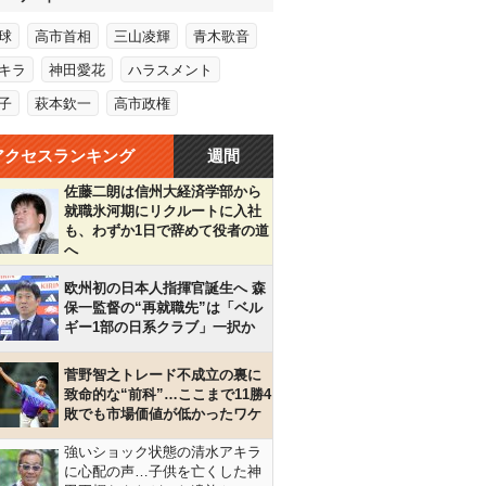
球
高市首相
三山凌輝
青木歌音
キラ
神田愛花
ハラスメント
子
萩本欽一
高市政権
アクセスランキング
週間
佐藤二朗は信州大経済学部から
就職氷河期にリクルートに入社
も、わずか1日で辞めて役者の道
へ
欧州初の日本人指揮官誕生へ 森
保一監督の“再就職先”は「ベル
ギー1部の日系クラブ」一択か
菅野智之トレード不成立の裏に
致命的な“前科”…ここまで11勝4
敗でも市場価値が低かったワケ
強いショック状態の清水アキラ
に心配の声…子供を亡くした神