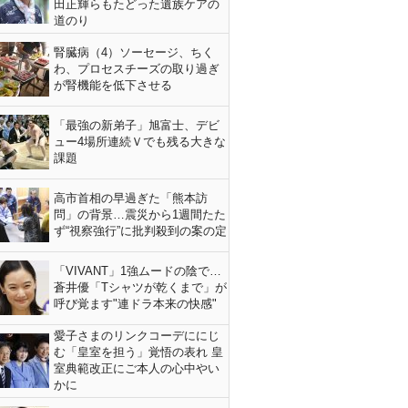
田正輝らもたどった遺族ケアの
道のり
腎臓病（4）ソーセージ、ちく
わ、プロセスチーズの取り過ぎ
が腎機能を低下させる
「最強の新弟子」旭富士、デビ
ュー4場所連続Ｖでも残る大きな
課題
高市首相の早過ぎた「熊本訪
問」の背景…震災から1週間たた
ず“視察強行”に批判殺到の案の定
「VIVANT」1強ムードの陰で…
蒼井優「Tシャツが乾くまで」が
呼び覚ます"連ドラ本来の快感"
愛子さまのリンクコーデににじ
む「皇室を担う」覚悟の表れ 皇
室典範改正にご本人の心中やい
かに