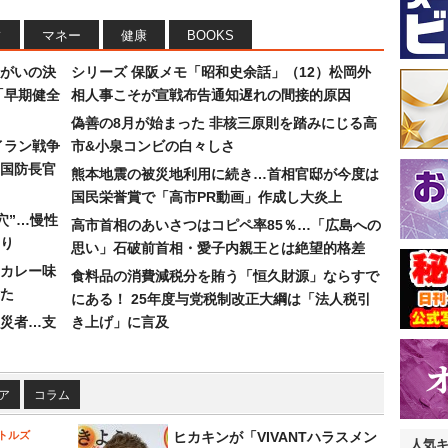
フ
マネー
健康
BOOKS
まがいの決
シリーズ 保阪メモ「昭和史余話」（12）松岡外
「早期健全
相人事こそが宣戦布告通知遅れの間接的原因
偽善の8月が始まった 非核三原則を踏みにじる高
イラン戦争
市&小泉コンビの白々しさ
国防長官
熊本地震の被災地利用に続き…首相官邸が今度は
国民栄誉賞で「高市PR動画」作成し大炎上
穴”…慢性
高市首相のあいさつはコピペ率85％…「広島への
り
思い」石破前首相・愛子内親王とは絶望的格差
カレー味
食料品の消費減税分を賄う「恒久財源」ならすで
た
にある！ 25年度与党税制改正大綱は「法人税引
災者…支
き上げ」に言及
ア
コラム
トルズ
ヒカキンが「VIVANTハラスメン
人気