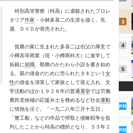
特別高等警察（特高）に虐殺されたプロレ
タリア
作家
・小林多喜二の生涯を描く。先
3
週、ＤＶＤが発売された。
4
貧農の家に生まれた多喜二は伯父の厚意で
小樽高等商業（現・小樽商科大）に進学して
拓銀に
就職
、勤務のかたわら小説を書き始め
5
る。親の借金のために売られたタキという
女
性
の借金を清算して家族として迎え入れ、文
学活動のほか１９２８年の普通
選挙
では労働
農民党候補の応援弁士を務めるなど社会
運動
PR
に情熱を注ぐ。「一九二八年三月十五日」
「蟹工船」などの作品で搾取と侵略戦争を批
判したことから特高の標的となり、３３年２
PR