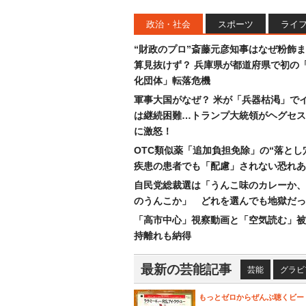
政治・社会
スポーツ
ライ
“財政のプロ”斎藤元彦知事はなぜ粉飾
算見抜けず？ 兵庫県が都道府県で初の
化団体」転落危機
軍事大国がなぜ？ 米が「兵器枯渇」で
は継続困難…トランプ大統領がヘグセス
に激怒！
OTC類似薬「追加負担免除」の“落とし
疾患の患者でも「配慮」されない恐れあ
自民党総裁選は「うんこ味のカレーか、
のうんこか」 どれを選んでも地獄だっ
「高市中心」視察動画と「空気読む」被
持離れも納得
最新の芸能記事
芸能
グラビ
もっとゼロからぜんぶ聴くビー