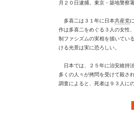
月２０日逮捕。東京・築地警察
多喜二は３１年に日本
共産党
作は多喜二をめぐる３人の女性
制ファシズムの実相を描いてい
ける光景は実に恐ろしい。
日本では、２５年に治安維持法
多くの人々が拷問を受けて殺さ
調査によると、死者は９３人に