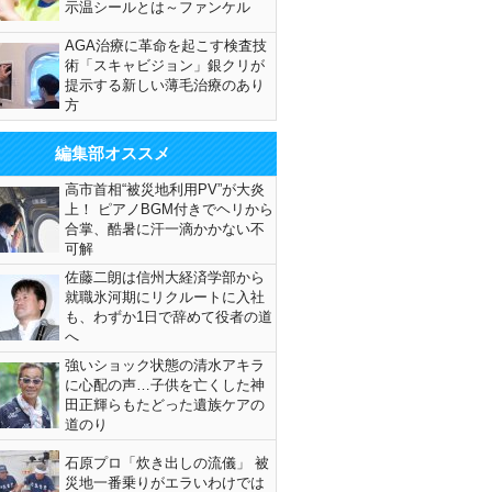
示温シールとは～ファンケル
AGA治療に革命を起こす検査技
術「スキャビジョン」銀クリが
提示する新しい薄毛治療のあり
方
編集部オススメ
高市首相“被災地利用PV”が大炎
上！ ピアノBGM付きでヘリから
合掌、酷暑に汗一滴かかない不
可解
佐藤二朗は信州大経済学部から
就職氷河期にリクルートに入社
も、わずか1日で辞めて役者の道
へ
強いショック状態の清水アキラ
に心配の声…子供を亡くした神
田正輝らもたどった遺族ケアの
道のり
石原プロ「炊き出しの流儀」 被
災地一番乗りがエラいわけでは