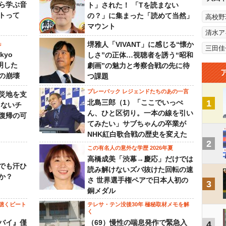
ら学ぶ音
ト」された！ 「Tを読まない
トって
の？」に集まった「読めて当然」
高校野
マウント
清水ア
」
堺雅人「VIVANT」に感じる“懐か
三田佳
kyo
しさ”の正体…視聴者を誘う“昭和
判明した
劇画”の魅力と考察合戦の先に待
の崩壊
つ課題
プレーバック レジェンドたちのあの一言
災地を支
北島三郎（1）「ここでいっぺ
1
らないチ
ん、ひと区切り。一本の線を引い
復帰の可
てみたい」サブちゃんの卒業が
NHK紅白歌合戦の歴史を変えた
2
この有名人の意外な学歴 2026年夏
高橋成美「渋幕→慶応」だけでは
でも汗ひ
読み解けないズバ抜けた回転の速
か？
さ 世界選手権ペアで日本人初の
3
銅メダル
聴くビート
テレサ・テン没後30年 極秘取材メモを解
く
バイ』僅
（69）慢性の喘息発作で緊急入
4