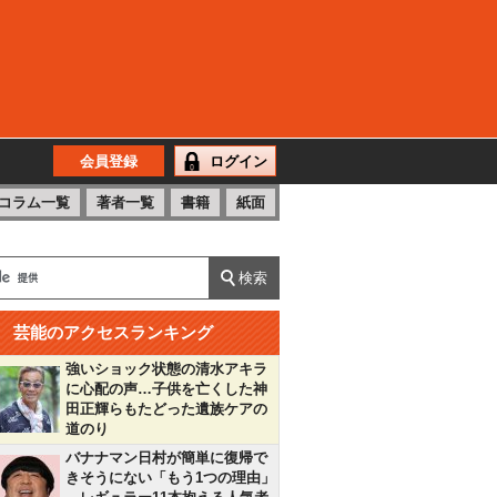
会員登録
ログイン
コラム一覧
著者一覧
書籍
紙面
芸能のアクセスランキング
強いショック状態の清水アキラ
に心配の声…子供を亡くした神
田正輝らもたどった遺族ケアの
道のり
バナナマン日村が簡単に復帰で
きそうにない「もう1つの理由」