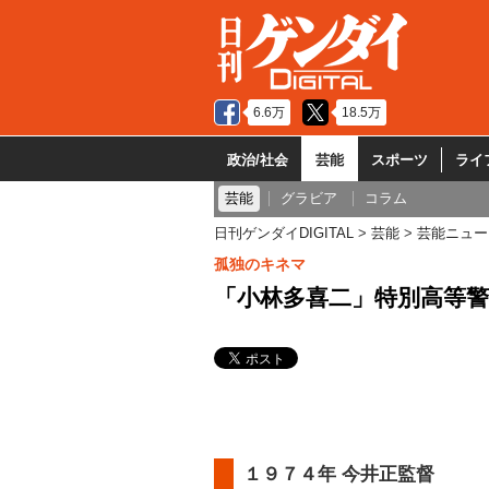
6.6万
18.5万
政治/社会
芸能
スポーツ
ライ
芸能
グラビア
コラム
日刊ゲンダイDIGITAL
芸能
芸能ニュー
孤独のキネマ
「小林多喜二」特別高等
１９７４年 今井正監督