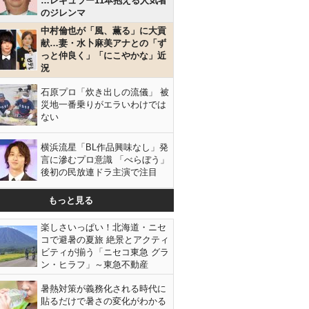
…レギュラー11本抱える人気者
のジレンマ
中村倫也が「風、薫る」に大貢
献…妻・水卜麻美アナとの「ず
っと仲良く」「にこやかな」近
況
石原プロ「炊き出しの流儀」 被
災地一番乗りがエラいわけでは
ない
横浜流星「BL作品興味なし」発
言に滲むプロ意識 「べらぼう」
後初の民放連ドラ主演で注目
もっと見る
楽しさいっぱい！北海道・ニセ
コで避暑の夏旅 絶景とアクティ
ビティが揃う「ニセコ東急 グラ
ン・ヒラフ」～東急不動産
暑熱対策が義務化される時代に
貼るだけで暑さの変化がわかる