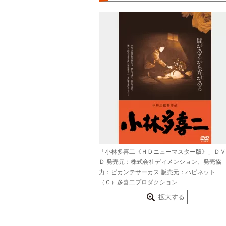
「小林多喜二《ＨＤニューマスター版》」ＤＶ
Ｄ 発売元：株式会社ディメンション、発売協
力：ピカンテサーカス 販売元：ハピネット
（Ｃ）多喜二プロダクション
拡大する