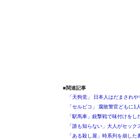
■関連記事
「天狗党」 日本人はだまされ
「セルピコ」 腐敗警官どもに1
「駅馬車」銃撃戦で味付けをし
「誰も知らない」大人がセック
「ある殺し屋」時系列を崩した