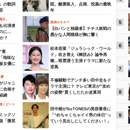
」の歌詞
院。酸素吸入、点滴、投薬の最晩
言
年
開示」
5
孤独のキネマ
も出演者
【白パンと独裁者】ナチス敗戦の
のに…
愚かな人間模様が胸に響く
すか？
6
松本若菜「ジュラシック・ワール
“覚
ド」吹き替え《棒読み》論争再
…「地味な
燃…暗雲漂う主演ドラマに新たな
板女優に
逆風
7
年夏
不倫騒動でアンチ多い田中圭をド
がジャニ
ラマ主演に？ テレビ東京が“攻め
に合格す
8
の姿勢”貫くしたたか皮算用
経緯
聴くビート
田中樹がSixTONESの美容番長に
ミックソ
9
「“めちゃくちゃイイ男の休日”っ
版「微笑
ていう見出しにしてください！」