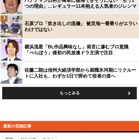
バナナマン日村が簡単に復帰できそうにない「もう1
つの理由」…レギュラー11本抱える人気者のジレンマ
3
石原プロ「炊き出しの流儀」 被災地一番乗りがエラい
わけではない
4
横浜流星「BL作品興味なし」発言に滲むプロ意識
「べらぼう」後初の民放連ドラ主演で注目
5
佐藤二朗は信州大経済学部から就職氷河期にリクルー
トに入社も、わずか1日で辞めて役者の道へ
もっとみる
最新の芸能記事