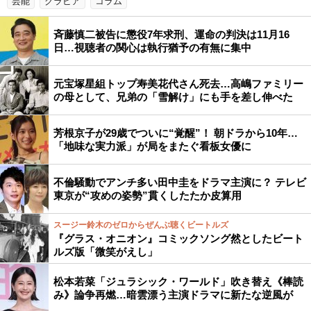
芸能
グラビア
コラム
斉藤慎二被告に懲役7年求刑、運命の判決は11月16
日…視聴者の関心は執行猶予の有無に集中
元宝塚星組トップ寿美花代さん死去…高嶋ファミリー
の母として、兄弟の「雪解け」にも手を差し伸べた
芳根京子が29歳でついに“覚醒”！ 朝ドラから10年…
「地味な実力派」が局をまたぐ看板女優に
不倫騒動でアンチ多い田中圭をドラマ主演に？ テレビ
東京が“攻めの姿勢”貫くしたたか皮算用
スージー鈴木のゼロからぜんぶ聴くビートルズ
『グラス・オニオン』コミックソング然としたビート
ルズ版「微笑がえし」
松本若菜「ジュラシック・ワールド」吹き替え《棒読
み》論争再燃…暗雲漂う主演ドラマに新たな逆風が