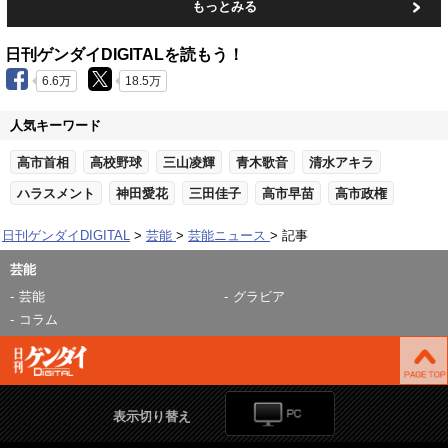
もっとみる
日刊ゲンダイDIGITALを読もう！
6.6万
18.5万
人気キーワード
高市首相
高校野球
三山凌輝
青木歌音
清水アキラ
ハラスメント
神田愛花
三田佳子
高市早苗
高市政権
日刊ゲンダイDIGITAL
芸能
芸能ニュース
記事
芸能
芸能
グラビア
コラム
表示切り替え