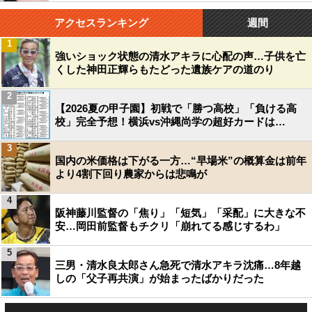
アクセスランキング
週間
1
強いショック状態の清水アキラに心配の声…子供を亡
くした神田正輝らもたどった遺族ケアの道のり
2
【2026夏の甲子園】初戦で「勝つ高校」「負ける高
校」完全予想！横浜vs沖縄尚学の超好カードは…
3
国内の米価格は下がる一方…“早場米”の概算金は前年
より4割下回り農家からは悲鳴が
4
阪神藤川監督の「焦り」「短気」「采配」に大きな不
安…岡田前監督もチクリ「崩れてる感じするわ」
5
三男・清水良太郎さん急死で清水アキラ沈痛…8年越
しの「父子再共演」が始まったばかりだった