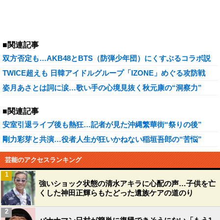
■関連記事
双方否定も…AKB48とBTS（防弾少年団）にくすぶるコラボ説
TWICE超えも 日韓アイドルグループ「IZONE」めぐる攻防戦
姿月あさとは詞に涙…歌い手の心境見抜く秋元康の“洞察力”
■関連記事
安室引退ライブ後も熱狂…記者が見た沖縄繁華街“祭りの後”
剛力彩芽と共演…役者人生が狂いかねない稲垣吾郎の“苦悩”
芸能のアクセスランキング
1
強いショック状態の清水アキラに心配の声…子供を亡
くした神田正輝らもたどった遺族ケアの道のり
2