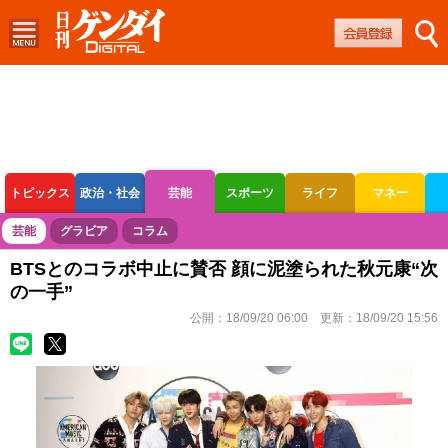
トピックス
政治・社会
芸能
スポーツ
ライフ
マネー
ボートレース
競輪
オートレース
芸能
グラビア
コラム
BTSとのコラボ中止に賛否 顔に泥塗られた秋元康“次
の一手”
公開：
18/09/20 06:00
更新：
18/09/20 15:56