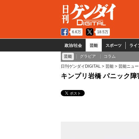
6.6万
18.5万
政治/社会
芸能
スポーツ
ライ
芸能
グラビア
コラム
日刊ゲンダイDIGITAL
芸能
芸能ニュー
キンプリ岩橋 パニック障