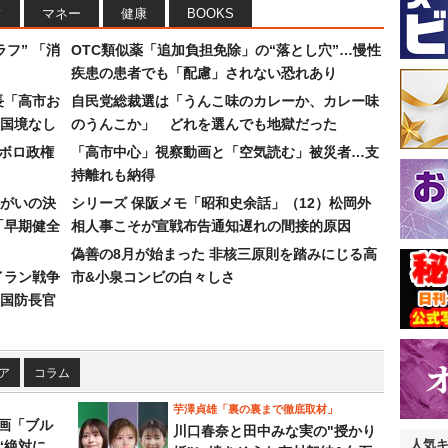
フ
マネー
健康
BOOKS
フ” 「消
OTC類似薬「追加負担免除」の“落とし穴”…慢性
疾患の患者でも「配慮」されない恐れあり
長「高市お
自民党総裁選は「うんこ味のカレーか、カレー味
国境なし
のうんこか」 どれを選んでも地獄だった
なボロ政権
「高市中心」視察動画と「空気読む」被災者…支
持離れも納得
まがいの決
シリーズ 保阪メモ「昭和史余話」（12）松岡外
「早期健全
相人事こそが宣戦布告通知遅れの間接的原因
偽善の8月が始まった 非核三原則を踏みにじる高
イラン戦争
市&小泉コンビの白々しさ
国防長官
ア
コラム
芋澤貞雄「裏の裏まで徹底取材」
画「ブル
川口春奈と田中みな実の"授かり
人気
“絶対に