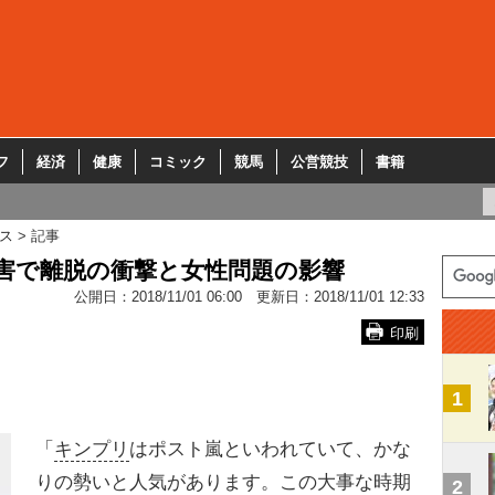
フ
経済
健康
コミック
競馬
公営競技
書籍
ス
記事
害で離脱の衝撃と女性問題の影響
公開日：
2018/11/01 06:00
更新日：
2018/11/01 12:33
印刷
1
「
キンプリ
はポスト嵐といわれていて、かな
りの勢いと人気があります。この大事な時期
2