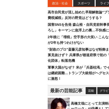
政治・社会
スポーツ
ライ
高市自民党が流し始めた早期解散論“ブラ
費税減税」反対の野党はどうする？
国害SNSを告発 森山裕・自民党前幹事
ろし」キーマンに急浮上の裏…不快感に
2年後に「増税」空手形の大笑い こん
が2年も持つわけがない
“財政のプロ”斎藤元彦知事はなぜ粉飾
算見抜けず？ 兵庫県が都道府県で初の
化団体」転落危機
軍事大国がなぜ？ 米が「兵器枯渇」で
は継続困難…トランプ大統領がヘグセス
に激怒！
最新の芸能記事
芸能
グラビ
高橋文哉にとって主演映
ーロック」が俳優として