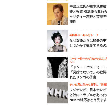
中居正広氏が熊本地震被
援と報道 引退後も変わ
ャリティー精神と芸能界
能性
芸能界ぶっちゃけトーク
なぜ女優たちは酷暑の中
とつかかず撮影できるの
スージー鈴木のゼロからぜんぶ
ルズ
『ドント・パス・ミー・
「見捨てないで」の歌詞
れたリンゴの予言
テレビ局に代わり勝手に「情報
フジテレビ、日本テレビ
と社内トラブルがあった
NHKの対応はどう見ま