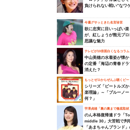
負けられない戦い”なワ
今週グサッときた名言珍言
欲に忠実に目いっぱい楽
が、紅しょうが熊元プロ
思議な魅力
テレビが10倍面白くなるコラム
中山美穂の水着姿が懐か
の定番「海辺の青春ドラ
消えた？
もっとゼロからぜんぶ聴くビー
シリーズ「ビートルズか
楽理論」～「ブルーノー
何？」
芋澤貞雄「裏の裏まで徹底取材
のん本格復帰連ドラ「To
middle 30」大苦戦で
「あまちゃんブランド」