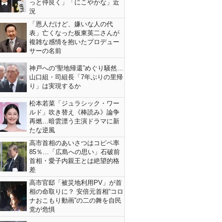
っと仲良く」「にこやかな」近
況
「恩人だけど、嫌いな人の代
表」亡くなった板東英二さんが
複雑な感情を抱いたプロデュー
サーの名前
神戸への“聖地帰還”めぐり騒然…
山口組・司組長「7年ぶりの里帰
り」は実現するか
松本若菜「ジュラシック・ワー
ルド」吹き替え《棒読み》論争
再燃…暗雲漂う主演ドラマに新
たな逆風
高市首相のあいさつはコピペ率
85％…「広島への思い」石破前
首相・愛子内親王とは絶望的格
差
高市官邸「被災地利用PV」が首
相の命取りに？ 安倍元首相“コロ
ナおこもり動画”の二の舞を自民
党が危惧