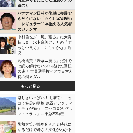
田正輝らもたどった遺族ケアの
道のり
バナナマン日村が簡単に復帰で
きそうにない「もう1つの理由」
…レギュラー11本抱える人気者
のジレンマ
中村倫也が「風、薫る」に大貢
献…妻・水卜麻美アナとの「ず
っと仲良く」「にこやかな」近
況
高橋成美「渋幕→慶応」だけで
は読み解けないズバ抜けた回転
の速さ 世界選手権ペアで日本人
初の銅メダル
もっと見る
楽しさいっぱい！北海道・ニセ
コで避暑の夏旅 絶景とアクティ
ビティが揃う「ニセコ東急 グラ
ン・ヒラフ」～東急不動産
暑熱対策が義務化される時代に
貼るだけで暑さの変化がわかる