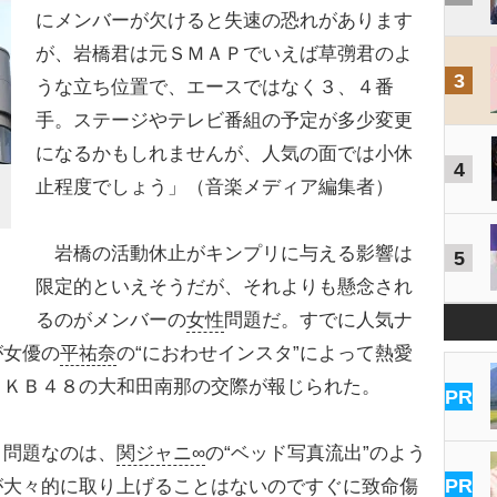
にメンバーが欠けると失速の恐れがあります
が、岩橋君は元ＳＭＡＰでいえば草彅君のよ
3
うな立ち位置で、エースではなく３、４番
手。ステージやテレビ番組の予定が多少変更
になるかもしれませんが、人気の面では小休
4
止程度でしょう」（音楽メディア編集者）
岩橋の活動休止がキンプリに与える影響は
5
限定的といえそうだが、それよりも懸念され
るのがメンバーの
女性
問題だ。すでに人気ナ
が女優の
平祐奈
の“におわせインスタ”によって熱愛
ＡＫＢ４８の大和田南那の交際が報じられた。
PR
、問題なのは、
関ジャニ∞
の“ベッド写真流出”のよう
PR
が大々的に取り上げることはないのですぐに致命傷