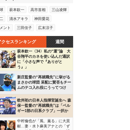
球
萩本欽一
高市首相
三山凌輝
二
清水アキラ
神田愛花
メント
三田佳子
広末涼子
アクセスランキング
週間
萩本欽一〈34〉私の“運”論 大
谷翔平のカネを使い込んだ通訳
に「小さな声で『ありがと
う』」
新庄監督の“再就職先”に挙がる
まさかの球団 采配に賛否もチー
ムのテコ入れ役にうってつけ
欧州初の日本人指揮官誕生へ 森
保一監督の“再就職先”は「ベル
ギー1部の日系クラブ」一択か
中村倫也が「風、薫る」に大貢
献…妻・水卜麻美アナとの「ず