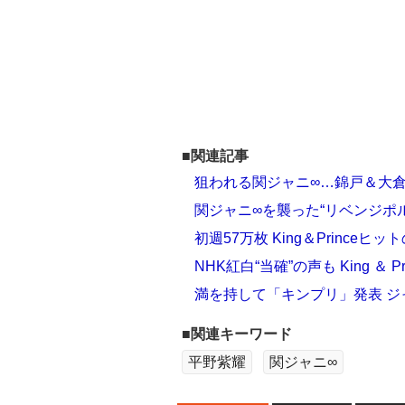
■関連記事
狙われる関ジャニ∞…錦戸＆大倉
関ジャニ∞を襲った“リベンジポ
初週57万枚 King＆Princeヒ
NHK紅白“当確”の声も King ＆
満を持して「キンプリ」発表 
■関連キーワード
平野紫耀
関ジャニ∞