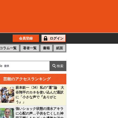
会員登録
ログイン
コラム一覧
著者一覧
書籍
紙面
芸能のアクセスランキング
萩本欽一〈34〉私の“運”論 大
谷翔平のカネを使い込んだ通訳
に「小さな声で『ありがと
う』」
強いショック状態の清水アキラ
に心配の声…子供を亡くした神