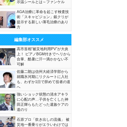
示温シールとは～ファンケル
AGA治療に革命を起こす検査技
術「スキャビジョン」銀クリが
提示する新しい薄毛治療のあり
方
編集部オススメ
高市首相“被災地利用PV”が大炎
上！ ピアノBGM付きでヘリから
合掌、酷暑に汗一滴かかない不
可解
佐藤二朗は信州大経済学部から
就職氷河期にリクルートに入社
も、わずか1日で辞めて役者の道
へ
強いショック状態の清水アキラ
に心配の声…子供を亡くした神
田正輝らもたどった遺族ケアの
道のり
石原プロ「炊き出しの流儀」 被
災地一番乗りがエラいわけでは