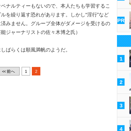
なペナルティーもないので、本人たちも学習するこ
ルを繰り返す恐れがあります。しかし“淫行”など
PR
は済みません。グループ全体がダメージを受けるの
芸能ジャーナリストの佐々木博之氏）
しばらくは順風満帆のようだ。
1
前へ
1
2
<<
2
3
4