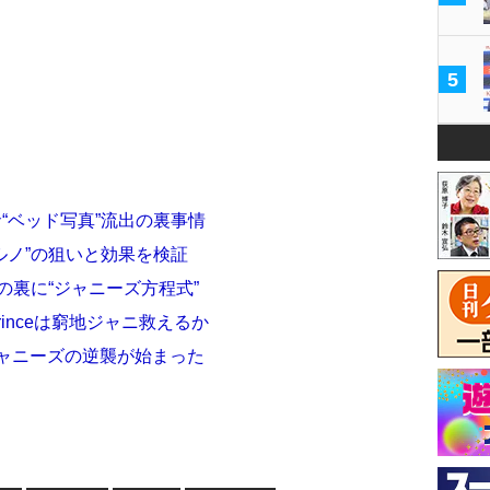
5
“ベッド写真”流出の裏事情
ルノ”の狙いと効果を検証
ットの裏に“ジャニーズ方程式”
 Princeは窮地ジャニ救えるか
ジャニーズの逆襲が始まった