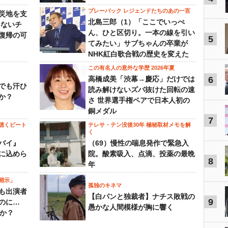
プレーバック レジェンドたちのあの一言
災地を支
北島三郎（1）「ここでいっぺ
らないチ
ん、ひと区切り。一本の線を引い
復帰の可
5
てみたい」サブちゃんの卒業が
NHK紅白歌合戦の歴史を変えた
この有名人の意外な学歴 2026年夏
高橋成美「渋幕→慶応」だけでは
6
でも汗ひ
読み解けないズバ抜けた回転の速
か？
さ 世界選手権ペアで日本人初の
銅メダル
7
聴くビート
テレサ・テン没後30年 極秘取材メモを解
く
バイ』
（69）慢性の喘息発作で緊急入
に込めら
院。酸素吸入、点滴、投薬の最晩
8
年
開示」
孤独のキネマ
も出演者
【白パンと独裁者】ナチス敗戦の
9
のに…
愚かな人間模様が胸に響く
すか？