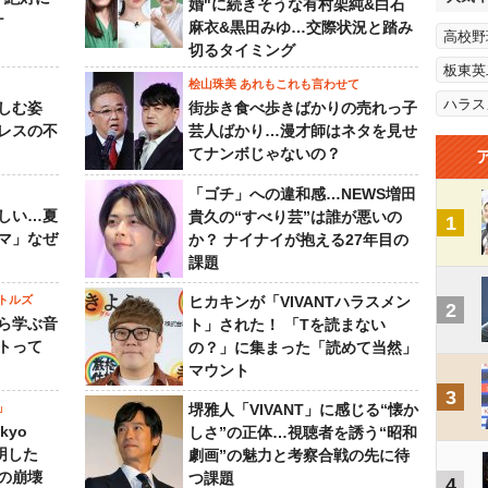
婚"に続きそうな有村架純&白石
ケ
麻衣&黒田みゆ…交際状況と踏み
高校野
切るタイミング
板東英
桧山珠美 あれもこれも言わせて
ハラス
しむ姿
街歩き食べ歩きばかりの売れっ子
レスの不
芸人ばかり…漫才師はネタを見せ
てナンボじゃないの？
「ゴチ」への違和感…NEWS増田
しい…夏
貴久の“すべり芸”は誰が悪いの
1
マ」なぜ
か？ ナイナイが抱える27年目の
課題
トルズ
ヒカキンが「VIVANTハラスメン
2
ら学ぶ音
ト」された！ 「Tを読まない
トって
の？」に集まった「読めて当然」
マウント
3
」
堺雅人「VIVANT」に感じる“懐か
kyo
しさ”の正体…視聴者を誘う“昭和
判明した
劇画”の魅力と考察合戦の先に待
の崩壊
つ課題
4