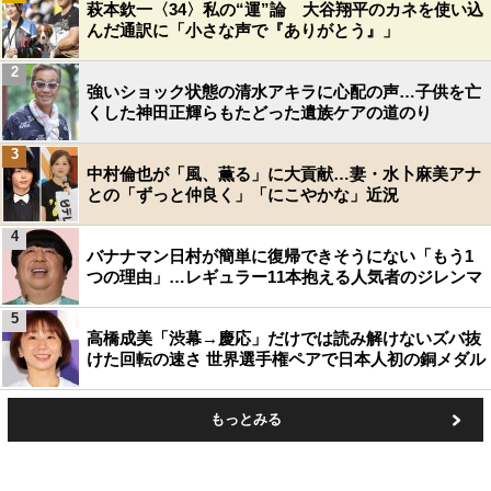
萩本欽一〈34〉私の“運”論 大谷翔平のカネを使い込
んだ通訳に「小さな声で『ありがとう』」
2
強いショック状態の清水アキラに心配の声…子供を亡
くした神田正輝らもたどった遺族ケアの道のり
3
中村倫也が「風、薫る」に大貢献…妻・水卜麻美アナ
との「ずっと仲良く」「にこやかな」近況
4
バナナマン日村が簡単に復帰できそうにない「もう1
つの理由」…レギュラー11本抱える人気者のジレンマ
5
高橋成美「渋幕→慶応」だけでは読み解けないズバ抜
けた回転の速さ 世界選手権ペアで日本人初の銅メダル
もっとみる