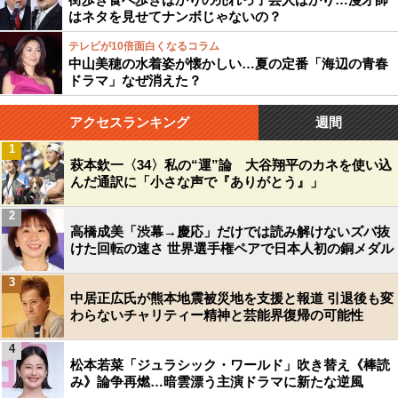
はネタを見せてナンボじゃないの？
テレビが10倍面白くなるコラム
中山美穂の水着姿が懐かしい…夏の定番「海辺の青春
ドラマ」なぜ消えた？
アクセスランキング
週間
1
萩本欽一〈34〉私の“運”論 大谷翔平のカネを使い込
んだ通訳に「小さな声で『ありがとう』」
2
高橋成美「渋幕→慶応」だけでは読み解けないズバ抜
けた回転の速さ 世界選手権ペアで日本人初の銅メダル
3
中居正広氏が熊本地震被災地を支援と報道 引退後も変
わらないチャリティー精神と芸能界復帰の可能性
4
松本若菜「ジュラシック・ワールド」吹き替え《棒読
み》論争再燃…暗雲漂う主演ドラマに新たな逆風