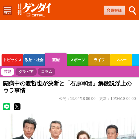
トピックス
政治・社会
芸能
スポーツ
ライフ
マネー
ボートレース
競輪
オートレース
芸能
グラビア
コラム
闘病中の渡哲也が決断と「石原軍団」解散説浮上の
ウラ事情
公開：
19/04/18 06:00
更新：
19/04/18 06:00