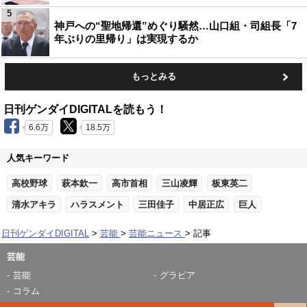
5
神戸への“聖地帰還”めぐり騒然…山口組・司組長「7
年ぶりの里帰り」は実現するか
もっとみる
日刊ゲンダイDIGITALを読もう！
6.6万
18.5万
人気キーワード
高校野球
萩本欽一
高市首相
三山凌輝
板東英二
清水アキラ
ハラスメント
三田佳子
中居正広
巨人
日刊ゲンダイDIGITAL
芸能
芸能ニュース
記事
芸能
芸能
グラビア
コラム