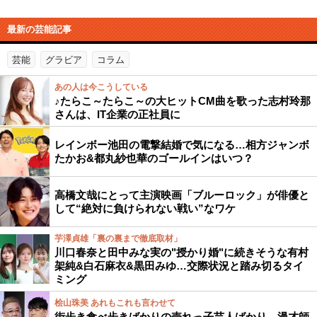
最新の芸能記事
芸能
グラビア
コラム
あの人は今こうしている
♪たらこ～たらこ～の大ヒットCM曲を歌った志村玲那
さんは、IT企業の正社員に
レインボー池田の電撃結婚で気になる…相方ジャンボ
たかお&都丸紗也華のゴールインはいつ？
高橋文哉にとって主演映画「ブルーロック」が俳優と
して“絶対に負けられない戦い”なワケ
芋澤貞雄「裏の裏まで徹底取材」
川口春奈と田中みな実の"授かり婚"に続きそうな有村
架純&白石麻衣&黒田みゆ…交際状況と踏み切るタイ
ミング
桧山珠美 あれもこれも言わせて
街歩き食べ歩きばかりの売れっ子芸人ばかり…漫才師