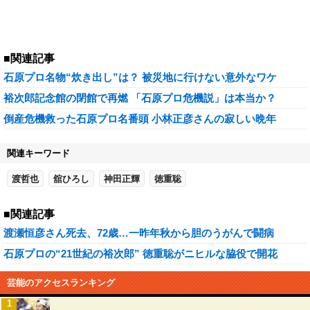
■関連記事
石原プロ名物“炊き出し”は？ 被災地に行けない意外なワケ
裕次郎記念館の閉館で再燃 「石原プロ危機説」は本当か？
倒産危機救った石原プロ名番頭 小林正彦さんの寂しい晩年
関連キーワード
渡哲也
舘ひろし
神田正輝
徳重聡
■関連記事
渡瀬恒彦さん死去、72歳…一昨年秋から胆のうがんで闘病
石原プロの“21世紀の裕次郎” 徳重聡がニヒルな脇役で開花
芸能のアクセスランキング
1