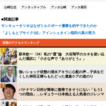
山崎弘也
アンタッチャブル
アンタ山崎
アンタ柴田
■関連記事
サンキュータツオはなぜミルクボーイ優勝を的中できたのか
「よしもとブサイク1位」アインシュタイン稲田の真の実力
芸能のアクセスランキング
1
萩本欽一〈34〉私の“運”論 大谷翔平のカネを使い込
んだ通訳に「小さな声で『ありがとう』」
2
強いショック状態の清水アキラに心配の声…子供を亡
くした神田正輝らもたどった遺族ケアの道のり
3
バナナマン日村が簡単に復帰できそうにない「もう1
つの理由」…レギュラー11本抱える人気者のジレンマ
4