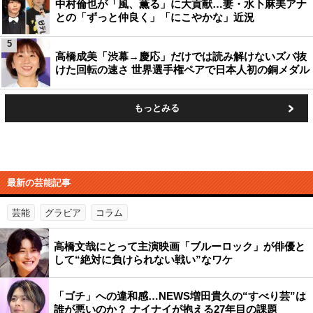
中村倫也が「風、薫る」に大貢献…妻・水卜麻美アナ
との「ずっと仲良く」「にこやかな」近況
5
高橋成美「渋幕→慶応」だけでは読み解けないズバ抜
けた回転の速さ 世界選手権ペアで日本人初の銅メダル
もっとみる
最新の芸能記事
芸能
グラビア
コラム
高橋文哉にとって主演映画「ブルーロック」が俳優と
して“絶対に負けられない戦い”なワケ
「ゴチ」への違和感…NEWS増田貴久の“すべり芸”は
誰が悪いのか？ ナイナイが抱える27年目の課題