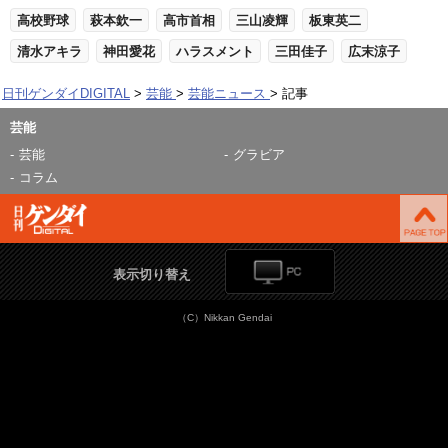
高校野球
萩本欽一
高市首相
三山凌輝
板東英二
清水アキラ
神田愛花
ハラスメント
三田佳子
広末涼子
日刊ゲンダイDIGITAL
芸能
芸能ニュース
記事
芸能
芸能
グラビア
コラム
表示切り替え
（C）Nikkan Gendai