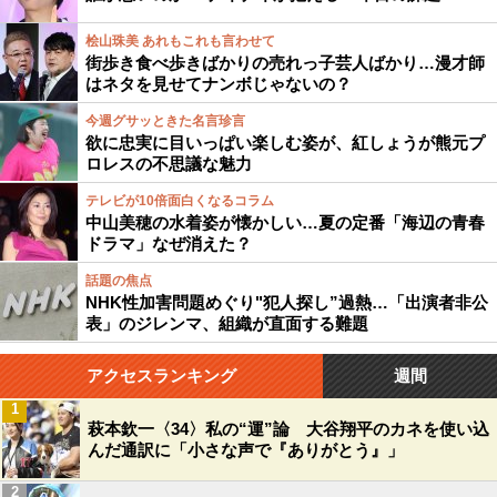
桧山珠美 あれもこれも言わせて
街歩き食べ歩きばかりの売れっ子芸人ばかり…漫才師
はネタを見せてナンボじゃないの？
今週グサッときた名言珍言
欲に忠実に目いっぱい楽しむ姿が、紅しょうが熊元プ
ロレスの不思議な魅力
テレビが10倍面白くなるコラム
中山美穂の水着姿が懐かしい…夏の定番「海辺の青春
ドラマ」なぜ消えた？
話題の焦点
NHK性加害問題めぐり"犯人探し”過熱…「出演者非公
表」のジレンマ、組織が直面する難題
アクセスランキング
週間
1
萩本欽一〈34〉私の“運”論 大谷翔平のカネを使い込
んだ通訳に「小さな声で『ありがとう』」
2