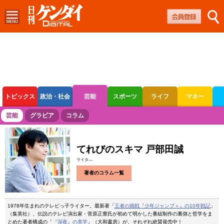
トピックス
政治・社会
芸能
スポーツ
ライフ
マネー
ボートレース
競輪
オートレース
芸能
グラビア
コラム
てれびのスキマ 戸部田誠
ライタ―
著者のコラム一覧
1978年生まれのテレビっ子ライター。最新著「
王者の挑戦『少年ジャンプ＋』の10年戦記
」
（集英社）、伝説のテレビ演出家・菅原正豊氏が初めて明かした番組制作の裏側と哲学をま
とめた著者構成の「
『深夜』の美学
」（大和書房）が、それぞれ絶賛発売中！