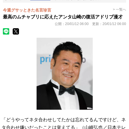
> 一覧へ
今週グサッときた名言珍言
最高のムチャブリに応えたアンタ山崎の復活アドリブ漫才
公開：
20/01/12 06:00
更新：
20/01/12 06:00
「どうやってネタ合わせしてたかは忘れてるんですけど、ネ
タ合わせ嫌いだったことは覚えてる」（山崎弘也／日本テレ