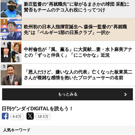
新庄監督の“再就職先”に挙がるまさかの球団 采配に
賛否もチームのテコ入れ役にうってつけ
3
欧州初の日本人指揮官誕生へ 森保一監督の“再就職
先”は「ベルギー1部の日系クラブ」一択か
4
中村倫也が「風、薫る」に大貢献…妻・水卜麻美アナ
との「ずっと仲良く」「にこやかな」近況
5
「恩人だけど、嫌いな人の代表」亡くなった板東英二
さんが複雑な感情を抱いたプロデューサーの名前
もっとみる
日刊ゲンダイDIGITALを読もう！
6.6万
18.5万
人気キーワード