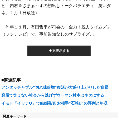
ビ「内村＆さまぁ～ずの初出しトークバラエティ 笑いダ
ネ」１月１日放送）
昨年１１月、有田哲平が司会の「全力！脱力タイムズ」
（フジテレビ）で、事前告知なしのサプライズ…
全文表示する
■関連記事
アンタッチャブル“切れ味倍増”復活が大盛り上がりした背景
窮屈で笑えない社会から逃げずウーマン村本はネタにする
イモト「イッテQ」で結婚発表 お相手“石崎D”の評判と年収
関連キーワード