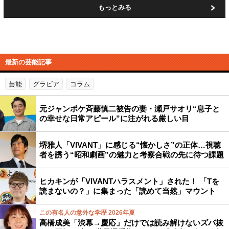
もっとみる
最新の芸能記事
芸能
グラビア
コラム
元ジャンポケ斉藤慎二被告の妻・瀬戸サオリ“息子と
の幸せな日常アピール”に注がれる厳しい目
堺雅人「VIVANT」に感じる“懐かしさ”の正体…視聴
者を誘う“昭和劇画”の魅力と考察合戦の先に待つ課題
ヒカキンが「VIVANTハラスメント」された！ 「Tを
読まないの？」に集まった「読めて当然」マウント
この有名人の意外な学歴 2026年夏
高橋成美「渋幕→慶応」だけでは読み解けないズバ抜