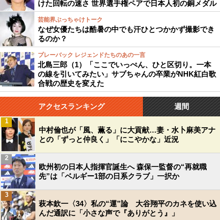
けた回転の速さ 世界選手権ペアで日本人初の銅メダル
芸能界ぶっちゃけトーク
なぜ女優たちは酷暑の中でも汗ひとつかかず撮影でき
るのか？
プレーバック レジェンドたちのあの一言
北島三郎（1）「ここでいっぺん、ひと区切り。一本
の線を引いてみたい」サブちゃんの卒業がNHK紅白歌
合戦の歴史を変えた
アクセスランキング
週間
1
中村倫也が「風、薫る」に大貢献…妻・水卜麻美アナ
との「ずっと仲良く」「にこやかな」近況
2
欧州初の日本人指揮官誕生へ 森保一監督の“再就職
先”は「ベルギー1部の日系クラブ」一択か
3
萩本欽一〈34〉私の“運”論 大谷翔平のカネを使い込
んだ通訳に「小さな声で『ありがとう』」