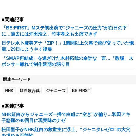
■関連記事
「BE:FIRST」Mステ初出演で“ジャニーズの圧力”が白日の下
に…過去には沖田浩之、竹本孝之も出演できず
日テレ水卜麻美アナ「ZIP！」1週間以上欠席で飛び交っていた憶
測…29日にようやく復帰
「SMAP再結成」を遠ざけた木村拓哉の余計な一言…「教場」ス
ポンサー離れで制作延期の弱り目
関連キーワード
NHK
紅白歌合戦
ジャニーズ
BE:FIRST
■関連記事
NHK紅白からジャニーズ一掃で白組に“空き”が偏り…和田アキ
子悲願の40回目に現実味のナゼ
松田聖子がNHK紅白の救世主に浮上、“ジャニタレゼロ”の大穴
を埋める可能性