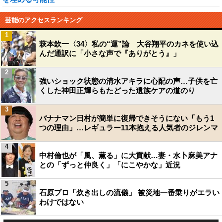
芸能のアクセスランキング
1
萩本欽一〈34〉私の“運”論 大谷翔平のカネを使い込
んだ通訳に「小さな声で『ありがとう』」
2
強いショック状態の清水アキラに心配の声…子供を亡
くした神田正輝らもたどった遺族ケアの道のり
3
バナナマン日村が簡単に復帰できそうにない「もう1
つの理由」…レギュラー11本抱える人気者のジレンマ
4
中村倫也が「風、薫る」に大貢献…妻・水卜麻美アナ
との「ずっと仲良く」「にこやかな」近況
5
石原プロ「炊き出しの流儀」 被災地一番乗りがエラい
わけではない