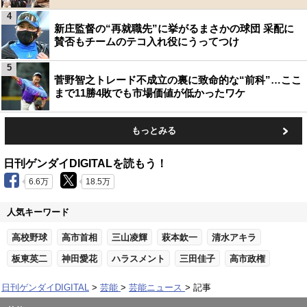
4
新庄監督の“再就職先”に挙がるまさかの球団 采配に
賛否もチームのテコ入れ役にうってつけ
5
菅野智之トレード不成立の裏に致命的な“前科”…ここ
まで11勝4敗でも市場価値が低かったワケ
もっとみる
日刊ゲンダイDIGITALを読もう！
6.6万
18.5万
人気キーワード
高校野球
高市首相
三山凌輝
萩本欽一
清水アキラ
板東英二
神田愛花
ハラスメント
三田佳子
高市政権
日刊ゲンダイDIGITAL
芸能
芸能ニュース
記事