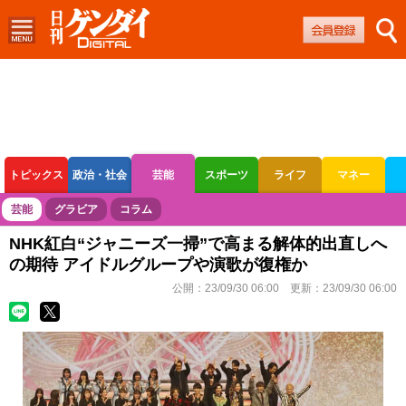
トピックス
政治・社会
芸能
スポーツ
ライフ
マネー
ボートレース
競輪
オートレース
芸能
グラビア
コラム
NHK紅白“ジャニーズ一掃”で高まる解体的出直しへ
の期待 アイドルグループや演歌が復権か
公開：
23/09/30 06:00
更新：
23/09/30 06:00