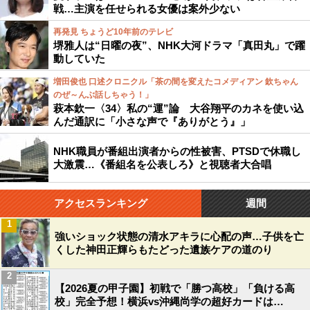
戦…主演を任せられる女優は案外少ない
再発見 ちょうど10年前のテレビ
堺雅人は“日曜の夜”、NHK大河ドラマ「真田丸」で躍
動していた
増田俊也 口述クロニクル「茶の間を変えたコメディアン 欽ちゃん
のぜ～んぶ話しちゃう！」
萩本欽一〈34〉私の“運”論 大谷翔平のカネを使い込
んだ通訳に「小さな声で『ありがとう』」
NHK職員が番組出演者からの性被害、PTSDで休職し
大激震…《番組名を公表しろ》と視聴者大合唱
アクセスランキング
週間
1
強いショック状態の清水アキラに心配の声…子供を亡
くした神田正輝らもたどった遺族ケアの道のり
2
【2026夏の甲子園】初戦で「勝つ高校」「負ける高
校」完全予想！横浜vs沖縄尚学の超好カードは…