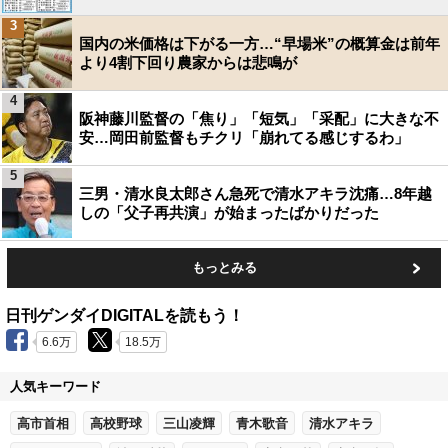
3
国内の米価格は下がる一方…“早場米”の概算金は前年
より4割下回り農家からは悲鳴が
4
阪神藤川監督の「焦り」「短気」「采配」に大きな不
安…岡田前監督もチクリ「崩れてる感じするわ」
5
三男・清水良太郎さん急死で清水アキラ沈痛…8年越
しの「父子再共演」が始まったばかりだった
もっとみる
日刊ゲンダイDIGITALを読もう！
6.6万
18.5万
人気キーワード
高市首相
高校野球
三山凌輝
青木歌音
清水アキラ