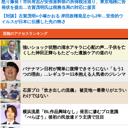
怒り爆発！市民有志が安倍派幹部の所得税法巡り、東京地検に告
発状を提出…古賀茂明氏は税務当局の対応に提言
【対談】古賀茂明×小塚かおる 岸田政権発足から2年…安倍的ウ
イルスが日本に伝播した先の怖さ
芸能のアクセスランキング
1
強いショック状態の清水アキラに心配の声…子供を亡
くした神田正輝らもたどった遺族ケアの道のり
2
バナナマン日村が簡単に復帰できそうにない「もう1
つの理由」…レギュラー11本抱える人気者のジレンマ
3
石原プロ「炊き出しの流儀」 被災地一番乗りがエラい
わけではない
4
横浜流星「BL作品興味なし」発言に滲むプロ意識
「べらぼう」後初の民放連ドラ主演で注目
5