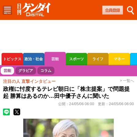
トピックス
政治・社会
芸能
スポーツ
ライフ
マネー
ボートレース
競輪
オートレース
芸能
グラビア
コラム
> 一覧へ
注目の人 直撃インタビュー
政権に忖度するテレビ朝日に「株主提案」で問題提
起 勝算はあるのか…田中優子さんに聞いた
公開：
24/05/06 06:00
更新：
24/05/06 06:00