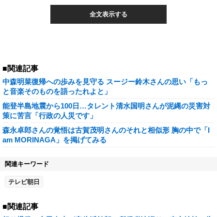
全文表示する
■関連記事
中森明菜復帰への歩みを見守る スージー鈴木さんの思い「もっ
と音楽そのものを語ったれよと」
能登半島地震から100日…タレント清水国明さんが泥縄の災害対
策に苦言「行政の人災です」
森永卓郎さんの覚悟は古賀茂明さんのそれと相似形 胸の中で「I
am MORINAGA」を掲げてみる
関連キーワード
テレビ朝日
■関連記事