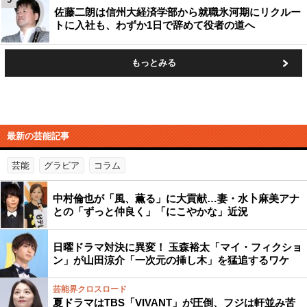
佐藤二朗は信州大経済学部から就職氷河期にリクルー
トに入社も、わずか1日で辞めて役者の道へ
もっとみる
最新の芸能記事
芸能
グラビア
コラム
中村倫也が「風、薫る」に大貢献…妻・水卜麻美アナ
との「ずっと仲良く」「にこやかな」近況
日曜ドラマ対決に異変！ 玉森裕太「マイ・フィクショ
ン」が山田涼介「一次元の挿し木」を猛追するワケ
芸能界クロスロード
夏ドラマはTBS「VIVANT」が圧倒、フジは軒並み苦