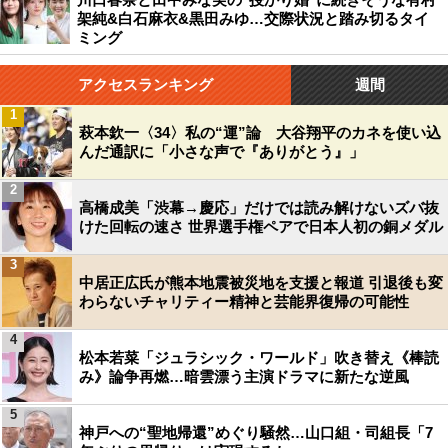
架純&白石麻衣&黒田みゆ…交際状況と踏み切るタイ
ミング
アクセスランキング
週間
1
萩本欽一〈34〉私の“運”論 大谷翔平のカネを使い込
んだ通訳に「小さな声で『ありがとう』」
2
高橋成美「渋幕→慶応」だけでは読み解けないズバ抜
けた回転の速さ 世界選手権ペアで日本人初の銅メダル
3
中居正広氏が熊本地震被災地を支援と報道 引退後も変
わらないチャリティー精神と芸能界復帰の可能性
4
松本若菜「ジュラシック・ワールド」吹き替え《棒読
み》論争再燃…暗雲漂う主演ドラマに新たな逆風
5
神戸への“聖地帰還”めぐり騒然…山口組・司組長「7