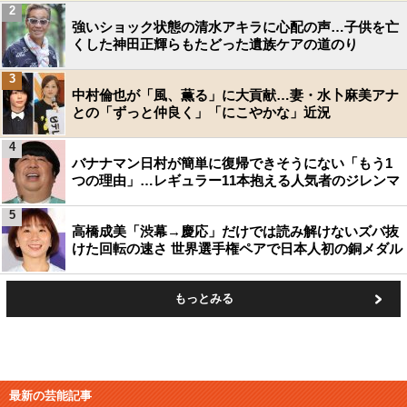
2
強いショック状態の清水アキラに心配の声…子供を亡
くした神田正輝らもたどった遺族ケアの道のり
3
中村倫也が「風、薫る」に大貢献…妻・水卜麻美アナ
との「ずっと仲良く」「にこやかな」近況
4
バナナマン日村が簡単に復帰できそうにない「もう1
つの理由」…レギュラー11本抱える人気者のジレンマ
5
高橋成美「渋幕→慶応」だけでは読み解けないズバ抜
けた回転の速さ 世界選手権ペアで日本人初の銅メダル
もっとみる
最新の芸能記事