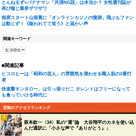
とんねるず×バナナマン「共演NG説」は本当か？ 女性週刊誌が
再び報じ業界ザワザワ
相席スタート山添寛に「オンラインカジノの憶測」飛ぶもファン
は動じず！《疑われてて笑う》と温かい声
関連キーワード
ヒコロヒー
■関連記事
ヒコロヒーは「昭和の芸人」の雰囲気を漂わせる職人肌の2番打
者
快進撃キンタロー。は引っ張りだこ タレントはフリーになって
も食っていける時代に
芸能のアクセスランキング
1
萩本欽一〈34〉私の“運”論 大谷翔平のカネを使い込
んだ通訳に「小さな声で『ありがとう』」