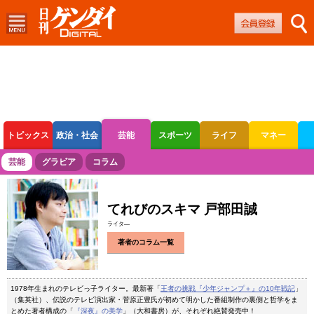
トピックス
政治・社会
芸能
スポーツ
ライフ
マネー
ボートレース
競輪
オートレース
芸能
グラビア
コラム
てれびのスキマ 戸部田誠
ライタ―
著者のコラム一覧
1978年生まれのテレビっ子ライター。最新著「
王者の挑戦『少年ジャンプ＋』の10年戦記
」
（集英社）、伝説のテレビ演出家・菅原正豊氏が初めて明かした番組制作の裏側と哲学をま
とめた著者構成の「
『深夜』の美学
」（大和書房）が、それぞれ絶賛発売中！