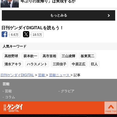
年ぶりの里帰り」は実現するか
もっとみる
日刊ゲンダイDIGITALを読もう！
6.6万
18.5万
人気キーワード
高校野球
萩本欽一
高市首相
三山凌輝
板東英二
清水アキラ
ハラスメント
三田佳子
中居正広
巨人
日刊ゲンダイDIGITAL
芸能
芸能ニュース
記事
芸能
芸能
グラビア
コラム