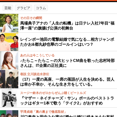
芸能
グラビア
コラム
その日その瞬間
馬場典子アナの「人生の転機」は日テレ入社7年目“福
澤一座”の旗揚げ公演の初舞台
レインボー池田の電撃結婚で気になる…相方ジャンボ
たかお&都丸紗也華のゴールインはいつ？
あの人は今こうしている
♪たらこ～たらこ～の大ヒットCM曲を歌った志村玲那
さんは、IT企業の正社員に
巷説 立川談志水滸伝
（17）一度の高座、一席の落語が人生を決める。芸人
は幸か不幸か、そんな生き方をしている。
スージー鈴木のゼロからぜんぶ聴くビートルズ
『マザー・ネイチャーズ・サン』ポールのベストトラ
ックはギター1本で歌う「テイク2」がおすすめ
芋澤貞雄「裏の裏まで徹底取材」
川口春奈と田中みな実の"授かり婚"に続きそうな有村