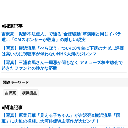
■関連記事
吉沢亮「泥酔不法侵入」で辿る"全裸騒動"草彅剛と同じイバラ
道…「CMスポンサーが敬遠」の厳しい現実
【写真】横浜流星「べらぼう」ついに8％台に下落のナゼ…評価
は高いのに視聴率が伴わないNHK大河のジレンマ
【写真】三浦春馬さん一周忌が間もなく アミューズ株主総会で
起きたファンとの静かな応酬
関連キーワード
吉沢亮
横浜流星
■関連記事
【写真】原菜乃華「見える子ちゃん」が吉沢亮&横浜流星「国
宝」に肉迫の様相…大河俳優W主演作が大ピンチ！