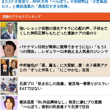
また1ケタ逆戻り…NHK大河『べらぼう』不安材料は「小芝風花
ロス」と横浜流星の「真面目すぎる性格」
芸能のアクセスランキング
1
強いショック状態の清水アキラに心配の声…子供を亡
くした神田正輝らもたどった遺族ケアの道のり
2
バナナマン日村が簡単に復帰できそうにない「もう1
つの理由」…レギュラー11本抱える人気者のジレンマ
3
中村倫也が「風、薫る」に大貢献…妻・水卜麻美アナ
との「ずっと仲良く」「にこやかな」近況
4
石原プロ「炊き出しの流儀」 被災地一番乗りがエラい
わけではない
5
横浜流星「BL作品興味なし」発言に滲むプロ意識
「べらぼう」後初の民放連ドラ主演で注目