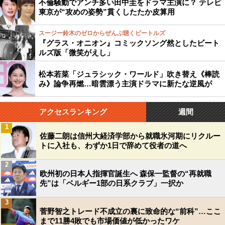
不倫騒動でアンチ多い田中圭をドラマ主演に？ テレビ
東京が“攻めの姿勢”貫くしたたか皮算用
スージー鈴木のゼロからぜんぶ聴くビートルズ
『グラス・オニオン』コミックソング然としたビート
ルズ版「微笑がえし」
松本若菜「ジュラシック・ワールド」吹き替え《棒読
み》論争再燃…暗雲漂う主演ドラマに新たな逆風が
アクセスランキング
週間
1
佐藤二朗は信州大経済学部から就職氷河期にリクルー
トに入社も、わずか1日で辞めて役者の道へ
2
欧州初の日本人指揮官誕生へ 森保一監督の“再就職
先”は「ベルギー1部の日系クラブ」一択か
3
菅野智之トレード不成立の裏に致命的な“前科”…ここ
まで11勝4敗でも市場価値が低かったワケ