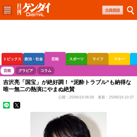
トピックス
政治・社会
芸能
スポーツ
ライフ
マネー
ボートレース
競輪
オートレース
芸能
グラビア
コラム
吉沢亮「国宝」が絶好調！ “泥酔トラブル”も納得な
唯一無二の熱演にやまぬ絶賛
公開：
25/06/19 06:00
更新：
25/06/19 10:37