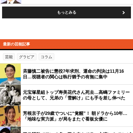
もっとみる
最新の芸能記事
芸能
グラビア
コラム
斉藤慎二被告に懲役7年求刑、運命の判決は11月16
日…視聴者の関心は執行猶予の有無に集中
元宝塚星組トップ寿美花代さん死去…高嶋ファミリー
の母として、兄弟の「雪解け」にも手を差し伸べた
芳根京子が29歳でついに“覚醒”！ 朝ドラから10年…
「地味な実力派」が局をまたぐ看板女優に