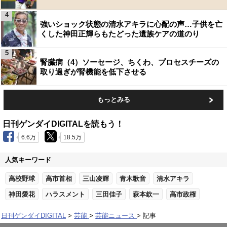
4
強いショック状態の清水アキラに心配の声…子供を亡
くした神田正輝らもたどった遺族ケアの道のり
5
腎臓病（4）ソーセージ、ちくわ、プロセスチーズの
取り過ぎが腎機能を低下させる
もっとみる
日刊ゲンダイDIGITALを読もう！
6.6万
18.5万
人気キーワード
高校野球
高市首相
三山凌輝
青木歌音
清水アキラ
神田愛花
ハラスメント
三田佳子
萩本欽一
高市政権
日刊ゲンダイDIGITAL
芸能
芸能ニュース
記事