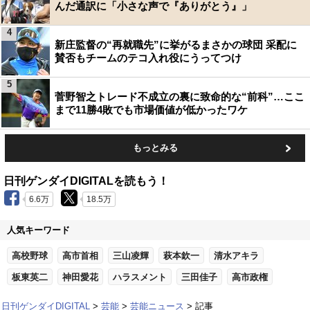
んだ通訳に「小さな声で『ありがとう』」
4
新庄監督の“再就職先”に挙がるまさかの球団 采配に
賛否もチームのテコ入れ役にうってつけ
5
菅野智之トレード不成立の裏に致命的な“前科”…ここ
まで11勝4敗でも市場価値が低かったワケ
もっとみる
日刊ゲンダイDIGITALを読もう！
6.6万
18.5万
人気キーワード
高校野球
高市首相
三山凌輝
萩本欽一
清水アキラ
板東英二
神田愛花
ハラスメント
三田佳子
高市政権
日刊ゲンダイDIGITAL
芸能
芸能ニュース
記事