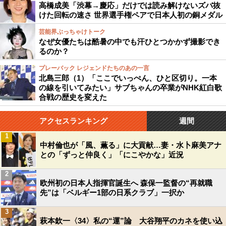
高橋成美「渋幕→慶応」だけでは読み解けないズバ抜
けた回転の速さ 世界選手権ペアで日本人初の銅メダル
芸能界ぶっちゃけトーク
なぜ女優たちは酷暑の中でも汗ひとつかかず撮影でき
るのか？
プレーバック レジェンドたちのあの一言
北島三郎（1）「ここでいっぺん、ひと区切り。一本
の線を引いてみたい」サブちゃんの卒業がNHK紅白歌
合戦の歴史を変えた
アクセスランキング
週間
1
中村倫也が「風、薫る」に大貢献…妻・水卜麻美アナ
との「ずっと仲良く」「にこやかな」近況
2
欧州初の日本人指揮官誕生へ 森保一監督の“再就職
先”は「ベルギー1部の日系クラブ」一択か
3
萩本欽一〈34〉私の“運”論 大谷翔平のカネを使い込