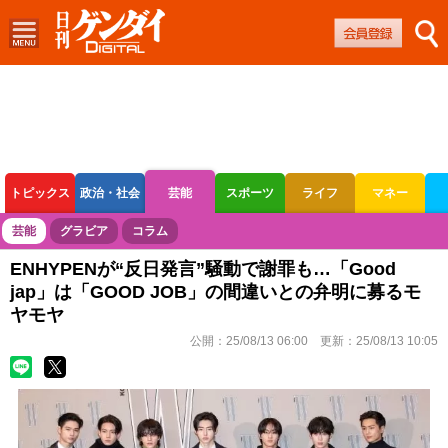
トピックス
政治・社会
芸能
スポーツ
ライフ
マネー
ボートレース
競輪
オートレース
芸能
グラビア
コラム
ENHYPENが“反日発言”騒動で謝罪も…「Good
jap」は「GOOD JOB」の間違いとの弁明に募るモ
ヤモヤ
公開：
25/08/13 06:00
更新：
25/08/13 10:05