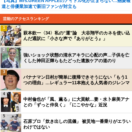
【写真】Mrs.GREEN APPLEのアイドル化が止まらない…熱愛報
道と俳優業加速で新旧ファンが対立も
芸能のアクセスランキング
1
萩本欽一〈34〉私の“運”論 大谷翔平のカネを使い込
んだ通訳に「小さな声で『ありがとう』」
2
強いショック状態の清水アキラに心配の声…子供を亡
くした神田正輝らもたどった遺族ケアの道のり
3
バナナマン日村が簡単に復帰できそうにない「もう1
つの理由」…レギュラー11本抱える人気者のジレンマ
4
中村倫也が「風、薫る」に大貢献…妻・水卜麻美アナ
との「ずっと仲良く」「にこやかな」近況
5
石原プロ「炊き出しの流儀」 被災地一番乗りがエラい
わけではない