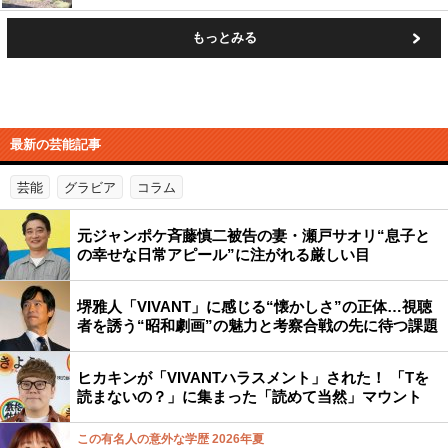
もっとみる
最新の芸能記事
芸能
グラビア
コラム
元ジャンポケ斉藤慎二被告の妻・瀬戸サオリ“息子と
の幸せな日常アピール”に注がれる厳しい目
堺雅人「VIVANT」に感じる“懐かしさ”の正体…視聴
者を誘う“昭和劇画”の魅力と考察合戦の先に待つ課題
ヒカキンが「VIVANTハラスメント」された！ 「Tを
読まないの？」に集まった「読めて当然」マウント
この有名人の意外な学歴 2026年夏