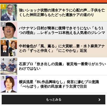
1
強いショック状態の清水アキラに心配の声…子供を亡
くした神田正輝らもたどった遺族ケアの道のり
2
バナナマン日村が簡単に復帰できそうにない「もう1
つの理由」…レギュラー11本抱える人気者のジレンマ
3
中村倫也が「風、薫る」に大貢献…妻・水卜麻美アナ
との「ずっと仲良く」「にこやかな」近況
4
石原プロ「炊き出しの流儀」 被災地一番乗りがエラい
わけではない
5
横浜流星「BL作品興味なし」発言に滲むプロ意識
「べらぼう」後初の民放連ドラ主演で注目
もっとみる