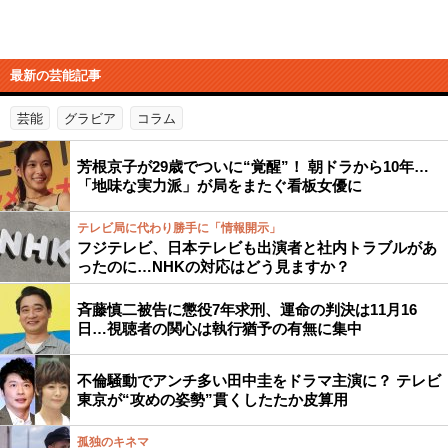
最新の芸能記事
芸能
グラビア
コラム
芳根京子が29歳でついに“覚醒”！ 朝ドラから10年…
「地味な実力派」が局をまたぐ看板女優に
テレビ局に代わり勝手に「情報開示」
フジテレビ、日本テレビも出演者と社内トラブルがあ
ったのに…NHKの対応はどう見ますか？
斉藤慎二被告に懲役7年求刑、運命の判決は11月16
日…視聴者の関心は執行猶予の有無に集中
不倫騒動でアンチ多い田中圭をドラマ主演に？ テレビ
東京が“攻めの姿勢”貫くしたたか皮算用
孤独のキネマ