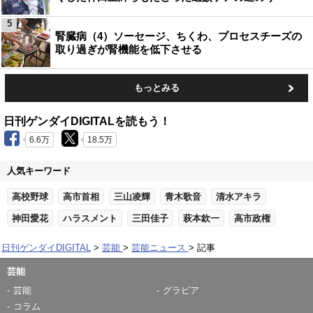
5
腎臓病（4）ソーセージ、ちくわ、プロセスチーズの
取り過ぎが腎機能を低下させる
もっとみる
日刊ゲンダイDIGITALを読もう！
6.6万
18.5万
人気キーワード
高校野球
高市首相
三山凌輝
青木歌音
清水アキラ
神田愛花
ハラスメント
三田佳子
萩本欽一
高市政権
日刊ゲンダイDIGITAL
芸能
芸能ニュース
記事
芸能
芸能
グラビア
コラム