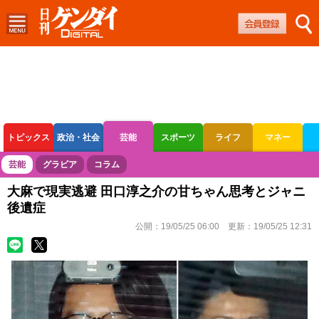
トピックス
政治・社会
芸能
スポーツ
ライフ
マネー
ボートレース
競輪
オートレース
芸能
グラビア
コラム
大麻で現実逃避 田口淳之介の甘ちゃん思考とジャニ
後遺症
公開：
19/05/25 06:00
更新：
19/05/25 12:31