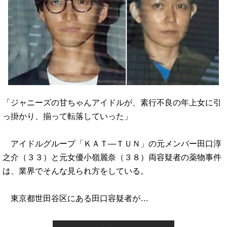
「ジャニーズの甘ちゃんアイドルが、素行不良の年上女に引
っ掛かり、揃って転落していった」
アイドルグループ「ＫＡＴ―ＴＵＮ」の元メンバー田口淳
之介（３３）と元女優小嶺麗奈（３８）両容疑者の薬物事件
は、業界でそんな見られ方をしている。
東京都世田谷区にある田口容疑者が…