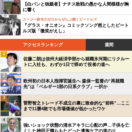
【白パンと独裁者】ナチス敗戦の愚かな人間模様が胸
に響く
スージー鈴木のゼロからぜんぶ聴くビートルズ
『グラス・オニオン』コミックソング然としたビート
ルズ版「微笑がえし」
アクセスランキング
週間
1
佐藤二朗は信州大経済学部から就職氷河期にリクルー
トに入社も、わずか1日で辞めて役者の道へ
2
欧州初の日本人指揮官誕生へ 森保一監督の“再就職
先”は「ベルギー1部の日系クラブ」一択か
3
菅野智之トレード不成立の裏に致命的な“前科”…ここ
まで11勝4敗でも市場価値が低かったワケ
4
強いショック状態の清水アキラに心配の声…子供を亡
くした神田正輝らもたどった遺族ケアの道のり