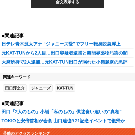
全文表示する
■関連記事
日テレ青木源太アナ “ジャニーズ愛”でフリー転身説急浮上
元KAT-TUNから2人目…田口容疑者逮捕と芸能界薬物汚染の闇
大麻所持で2人逮捕…元KAT-TUN田口が溺れた小嶺麗奈の悪評
関連キーワード
田口淳之介
ジャニーズ
KAT-TUN
■関連記事
田口「2人のもの」小嶺「私のもの」供述食い違いの“真相”
TOKIOと安倍首相が会食 山口達也9.21記念イベントで復帰か
芸能のアクセスランキング