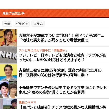
最新の芸能記事
芸能
グラビア
コラム
芳根京子が29歳でついに“覚醒”！ 朝ドラから10年…
「地味な実力派」が局をまたぐ看板女優に
テレビ局に代わり勝手に「情報開示」
フジテレビ、日本テレビも出演者と社内トラブルがあ
ったのに…NHKの対応はどう見ますか？
斉藤慎二被告に懲役7年求刑、運命の判決は11月16
日…視聴者の関心は執行猶予の有無に集中
不倫騒動でアンチ多い田中圭をドラマ主演に？ テレビ
東京が“攻めの姿勢”貫くしたたか皮算用
孤独のキネマ
【白パンと独裁者】ナチス敗戦の愚かな人間模様が胸