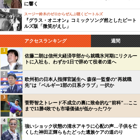
に響く
スージー鈴木のゼロからぜんぶ聴くビートルズ
『グラス・オニオン』コミックソング然としたビート
ルズ版「微笑がえし」
アクセスランキング
週間
1
佐藤二朗は信州大経済学部から就職氷河期にリクルー
トに入社も、わずか1日で辞めて役者の道へ
2
欧州初の日本人指揮官誕生へ 森保一監督の“再就職
先”は「ベルギー1部の日系クラブ」一択か
3
菅野智之トレード不成立の裏に致命的な“前科”…ここ
まで11勝4敗でも市場価値が低かったワケ
4
強いショック状態の清水アキラに心配の声…子供を亡
くした神田正輝らもたどった遺族ケアの道のり