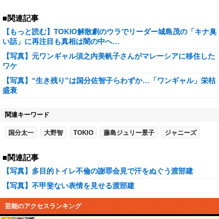
■関連記事
【もっと読む】TOKIO解散劇のウラでリーダー城島茂の「キナ臭
い話」に再注目も真相は闇の中へ…
【写真】元ワンギャル須之内美帆子さんがマレーシアに移住した
ワケ
【写真】“生き残り”は国分佐智子らわずか…「ワンギャル」栄枯
盛衰
関連キーワード
国分太一
大野智
TOKIO
藤島ジュリー景子
ジャニーズ
■関連記事
【写真】多目的トイレ不倫の謝罪会見で汗をぬぐう渡部建
【写真】不甲斐ない表情を見せる渡部建
芸能のアクセスランキング