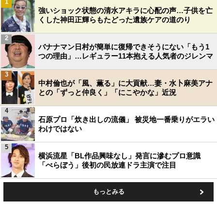
1
強いショック状態の清水アキラに心配の声…子供を亡
くした神田正輝らもたどった遺族ケアの道のり
2
バナナマン日村が簡単に復帰できそうにない「もう1
つの理由」…レギュラー11本抱える人気者のジレンマ
3
中村倫也が「風、薫る」に大貢献…妻・水卜麻美アナ
との「ずっと仲良く」「にこやかな」近況
4
石原プロ「炊き出しの流儀」 被災地一番乗りがエラい
わけではない
5
横浜流星「BL作品興味なし」発言に滲むプロ意識
「べらぼう」後初の民放連ドラ主演で注目
もっとみる