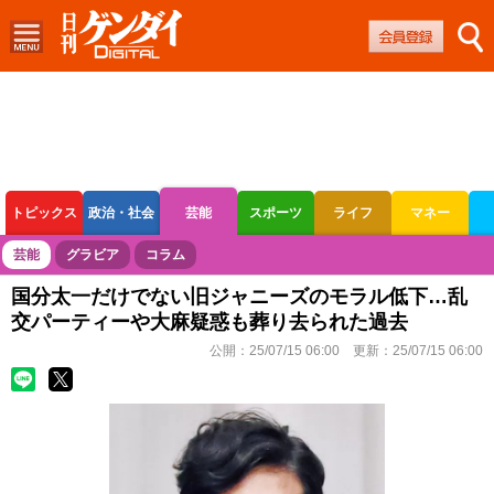
トピックス
政治・社会
芸能
スポーツ
ライフ
マネー
ボートレース
競輪
オートレース
芸能
グラビア
コラム
国分太一だけでない旧ジャニーズのモラル低下…乱
交パーティーや大麻疑惑も葬り去られた過去
公開：
25/07/15 06:00
更新：
25/07/15 06:00