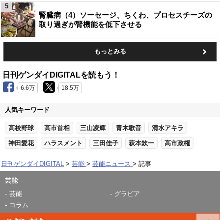
5
腎臓病（4）ソーセージ、ちくわ、プロセスチーズの
取り過ぎが腎機能を低下させる
もっとみる
日刊ゲンダイDIGITALを読もう！
6.6万
18.5万
人気キーワード
高校野球
高市首相
三山凌輝
青木歌音
清水アキラ
神田愛花
ハラスメント
三田佳子
萩本欽一
高市政権
日刊ゲンダイDIGITAL
芸能
芸能ニュース
記事
芸能
芸能
グラビア
コラム