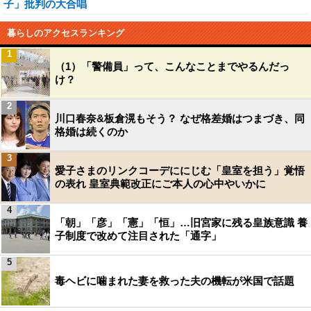
子」批判の大合唱
暮らしのアクセスランキング
1
（1）「警備員」って、こんなことまでやるんだっ
け？
2
川口春奈&板倉滉もそう？ なぜ格差婚はつまづき、同
格婚は続くのか
3
愛子さまのリンクコーデににじむ「皇室を担う」覚悟
の表れ 皇室典範改正にご本人の心中やいかに
4
「朝」「彦」「憲」「恒」…旧宮家に残る皇族意識 養
子制度で改めて注目された「通字」
5
毒ヘビに噛まれた妻を救った夫の機転が米国で話題