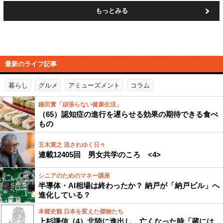
もっとみる
最新のライフ記事
暮らし
グルメ
アミューズメント
コラム
鎌田實「頑張らない健康生活」
（65）認知症の進行を遅らせる効果の期待できる食べ
もの
五木寛之 流されゆく日々
連載12405回 男女共学のころ <4>
シニアのためのマネー講座
半導体・AI相場は終わったか？ 納戸が「納戸ビル」へ
進化している？
本郷史観 日本を変えた傑物たち
上杉謙信（4）北陸に進出し、亡くなった時「蔵には