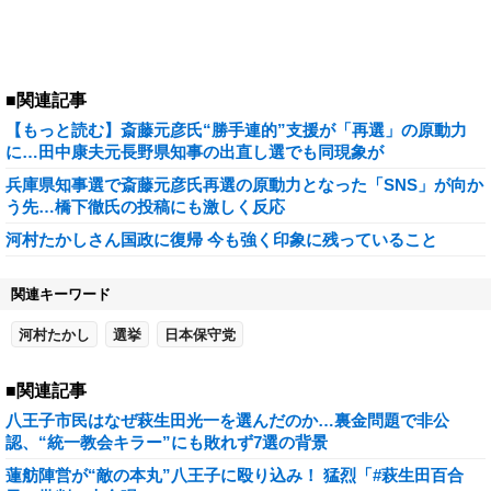
■関連記事
【もっと読む】斎藤元彦氏“勝手連的”支援が「再選」の原動力
に…田中康夫元長野県知事の出直し選でも同現象が
兵庫県知事選で斎藤元彦氏再選の原動力となった「SNS」が向か
う先…橋下徹氏の投稿にも激しく反応
河村たかしさん国政に復帰 今も強く印象に残っていること
関連キーワード
河村たかし
選挙
日本保守党
■関連記事
八王子市民はなぜ萩生田光一を選んだのか…裏金問題で非公
認、“統一教会キラー”にも敗れず7選の背景
蓮舫陣営が“敵の本丸”八王子に殴り込み！ 猛烈「#萩生田百合