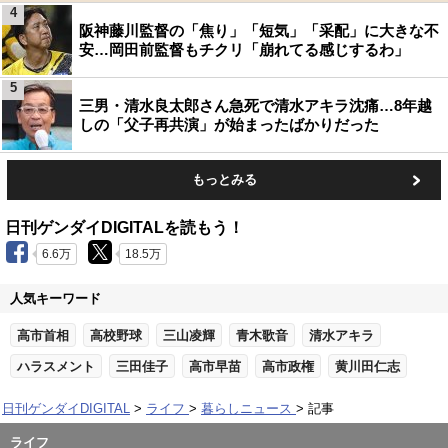
4
阪神藤川監督の「焦り」「短気」「采配」に大きな不
安…岡田前監督もチクリ「崩れてる感じするわ」
5
三男・清水良太郎さん急死で清水アキラ沈痛…8年越
しの「父子再共演」が始まったばかりだった
もっとみる
日刊ゲンダイDIGITALを読もう！
6.6万
18.5万
人気キーワード
高市首相
高校野球
三山凌輝
青木歌音
清水アキラ
ハラスメント
三田佳子
高市早苗
高市政権
黄川田仁志
日刊ゲンダイDIGITAL
ライフ
暮らしニュース
記事
ライフ