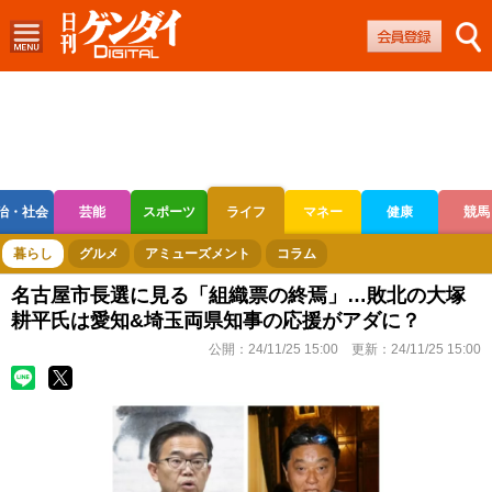
治・社会
芸能
スポーツ
ライフ
マネー
健康
競馬
ボートレース
競輪
オートレース
暮らし
グルメ
アミューズメント
コラム
名古屋市長選に見る「組織票の終焉」…敗北の大塚
耕平氏は愛知&埼玉両県知事の応援がアダに？
公開：
24/11/25 15:00
更新：
24/11/25 15:00