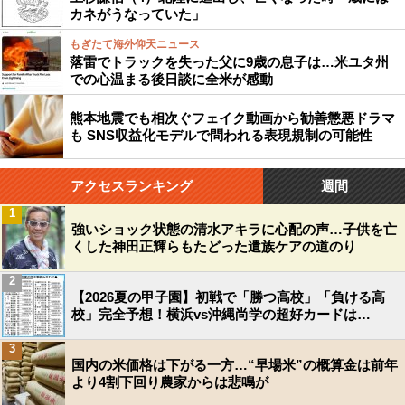
カネがうなっていた」
もぎたて海外仰天ニュース
落雷でトラックを失った父に9歳の息子は…米ユタ州
での心温まる後日談に全米が感動
熊本地震でも相次ぐフェイク動画から勧善懲悪ドラマ
も SNS収益化モデルで問われる表現規制の可能性
アクセスランキング
週間
1
強いショック状態の清水アキラに心配の声…子供を亡
くした神田正輝らもたどった遺族ケアの道のり
2
【2026夏の甲子園】初戦で「勝つ高校」「負ける高
校」完全予想！横浜vs沖縄尚学の超好カードは…
3
国内の米価格は下がる一方…“早場米”の概算金は前年
より4割下回り農家からは悲鳴が