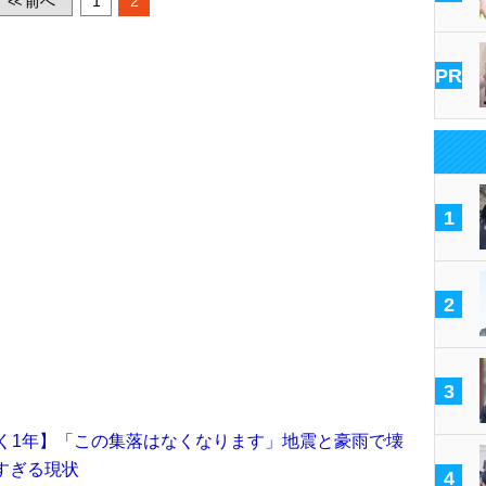
前へ
1
2
<<
PR
1
2
3
く1年】「この集落はなくなります」地震と豪雨で壊
すぎる現状
4