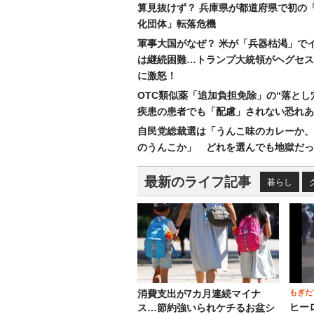
算見抜けず？ 兵庫県が都道府県で初の
化団体」転落危機
軍事大国がなぜ？ 米が「兵器枯渇」で
は継続困難…トランプ大統領がヘグセス
に激怒！
OTC類似薬「追加負担免除」の“落とし
疾患の患者でも「配慮」されない恐れあ
自民党総裁選は「うんこ味のカレーか、
のうんこか」 どれを選んでも地獄だっ
最新のライフ記事
暮らし
もぎた
消費支出が7カ月連続マイナ
ヒー
ス…節約強いられケチるお盆シ