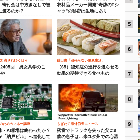
…寄付金は中抜きなしで被
衣料品メーカー開発“奇跡のTシ
に渡るのか？
ャツ”の秘密は生地にあり
5
6
之 流されゆく日々
鎌田實「頑張らない健康生活」
12405回 男女共学のこ
（65）認知症の進行を遅らせる
4>
効果の期待できる食べもの
7
8
9
のためのマネー講座
もぎたて海外仰天ニュース
体・AI相場は終わったか？
落雷でトラックを失った父に9
が「納戸ビル」へ進化して
歳の息子は…米ユタ州での心温