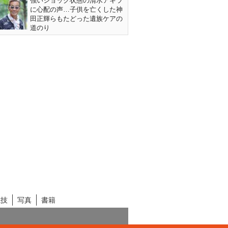
強いショック状態の清水アキラ
に心配の声…子供を亡くした神
田正輝らもたどった遺族ケアの
道のり
競技
写真
書籍