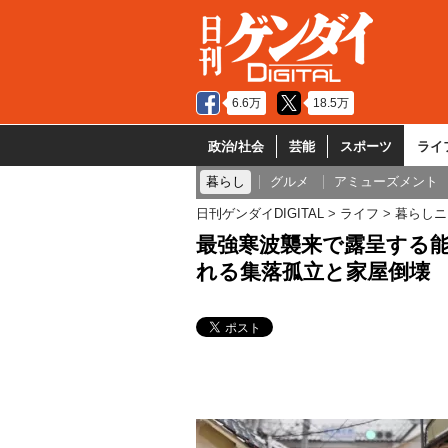
6.6万
18.5万
政治/社会
芸能
スポーツ
ライ
暮らし
グルメ
アミューズメント
日刊ゲンダイDIGITAL
ライフ
暮らしニ
最強寒波襲来で露呈する
れる集落孤立と家屋倒壊