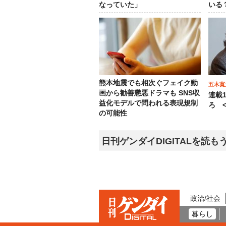
なっていた」
いる
熊本地震でも相次ぐフェイク動
五木寛
画から勧善懲悪ドラマも SNS収
連載
益化モデルで問われる表現規制
ろ <
の可能性
日刊ゲンダイDIGITALを読も
政治/社会
暮らし