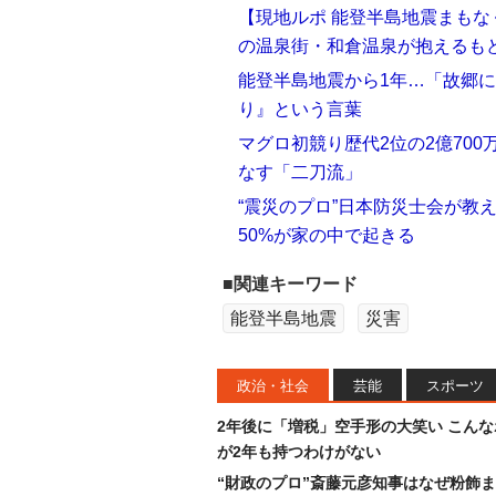
【現地ルポ 能登半島地震まもな
の温泉街・和倉温泉が抱えるも
能登半島地震から1年…「故郷
り』という言葉
マグロ初競り歴代2位の2億70
なす「二刀流」
“震災のプロ”日本防災士会が教
50%が家の中で起きる
■関連キーワード
能登半島地震
災害
政治・社会
芸能
スポーツ
2年後に「増税」空手形の大笑い こん
が2年も持つわけがない
“財政のプロ”斎藤元彦知事はなぜ粉飾