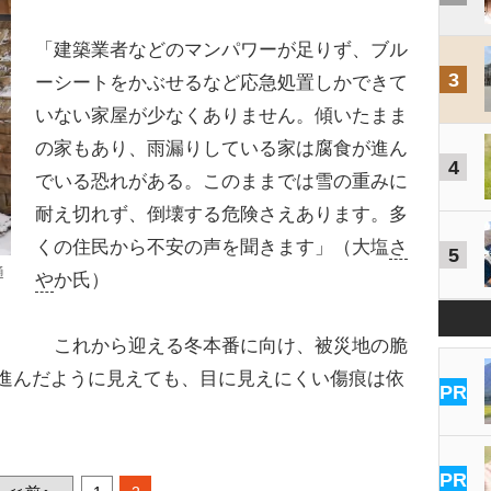
「建築業者などのマンパワーが足りず、ブル
3
ーシートをかぶせるなど応急処置しかできて
いない家屋が少なくありません。傾いたまま
の家もあり、雨漏りしている家は腐食が進ん
4
でいる恐れがある。このままでは雪の重みに
耐え切れず、倒壊する危険さえあります。多
くの住民から不安の声を聞きます」（大塩
さ
5
通
や
か氏）
これから迎える冬本番に向け、被災地の脆
進んだように見えても、目に見えにくい傷痕は依
PR
PR