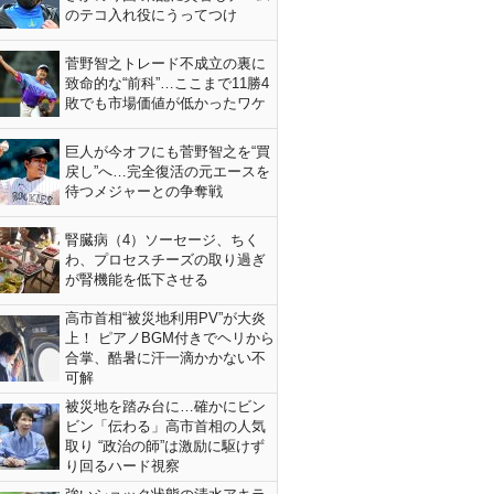
のテコ入れ役にうってつけ
菅野智之トレード不成立の裏に
致命的な“前科”…ここまで11勝4
敗でも市場価値が低かったワケ
巨人が今オフにも菅野智之を“買
戻し”へ…完全復活の元エースを
待つメジャーとの争奪戦
腎臓病（4）ソーセージ、ちく
わ、プロセスチーズの取り過ぎ
が腎機能を低下させる
高市首相“被災地利用PV”が大炎
上！ ピアノBGM付きでヘリから
合掌、酷暑に汗一滴かかない不
可解
被災地を踏み台に…確かにビン
ビン「伝わる」高市首相の人気
取り “政治の師”は激励に駆けず
り回るハード視察