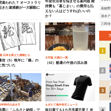
年金生活者を悩ませる墓問題 維
間違われた？ オーストラリ
持費も「墓じまい」の費用も払
起きた逮捕劇が一大騒動に
高校野
えない人はどうすればいいの
か？
清水ア
三田佳
1
観 日本を変えた傑物たち
大竹聡 大酒の一滴
謙信（5）晩年に「義」の
（42）酷暑の午後の涼み酒
に気づいた
2
3
00年時代の歩き方
もぎたて海外仰天ニュース
4
地震に「ふるさと納税」で
毎日着ても1カ月洗濯不要？ 米