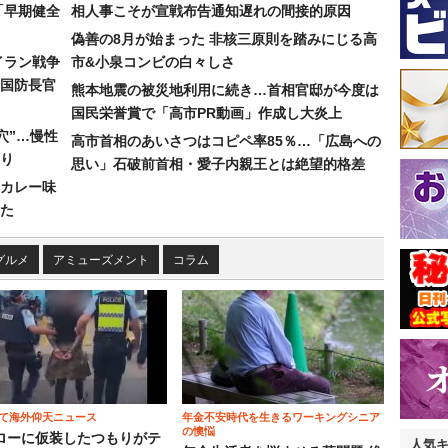
「早期健全
相人事こそが宣戦布告通知遅れの間接的原因
偽善の8月が始まった 非核三原則を踏みにじる高
イラン戦争
市&小泉コンビの白々しさ
国防長官
熊本地震の被災地利用に続き…首相官邸が今度は
国民栄誉賞で「高市PR動画」作成し大炎上
穴”…慢性
高市首相のあいさつはコピペ率85％…「広島への
り
思い」石破前首相・愛子内親王とは絶望的格差
カレー味
た
グルメ
アミューズメント
コラム
て海外仰天ニュース
年金不安時代を生きるワーキングシニア
の懊悩
ローに仮装したつもりがテ
人気