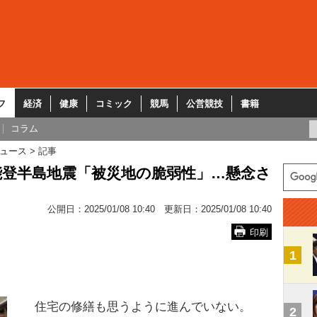
フ
経済
健康
コミック
競馬
公営競技
書籍
コラム
ュース
記事
能登半島地震「被災地の脆弱性」…懸念さ
公開日：
2025/01/08 10:40
更新日：
2025/01/08 10:40
印刷
1
住宅の修繕も思うように進んでいない。
2