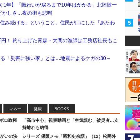
く1年】「賑わいが戻るまで10年はかかる」北陸随一
どかしさ…夜の街も悲鳴
5
に住み続ける」ということ、住民が口にした『あたわ
0万円！ 釣り上げた青森・大間の漁師は工務店社長もこ
える「災害に強い家」とは…地震によるケガの30～
マネー
健康
BOOKS
なボロ政権
「高市中心」視察動画と「空気読む」被災者…支
持離れも納得
まがいの決
シリーズ 保阪メモ「昭和史余話」（12）松岡外