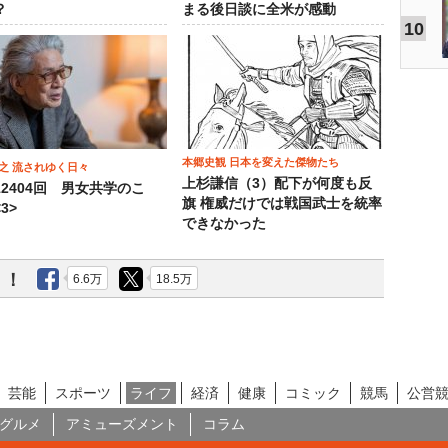
？
まる後日談に全米が感動
10
本郷史観 日本を変えた傑物たち
之 流されゆく日々
上杉謙信（3）配下が何度も反
12404回 男女共学のこ
旗 権威だけでは戦国武士を統率
3>
できなかった
う！
6.6万
18.5万
芸能
スポーツ
ライフ
経済
健康
コミック
競馬
公営
グルメ
アミューズメント
コラム