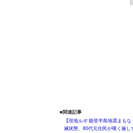
■関連記事
【現地ルポ 能登半島地震まもな
滅状態、80代元住民が嘆く厳し