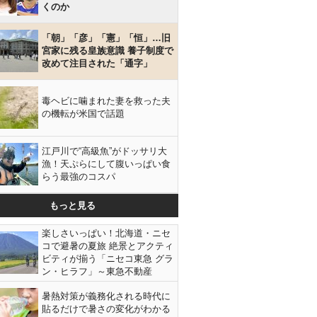
くのか
「朝」「彦」「憲」「恒」…旧
宮家に残る皇族意識 養子制度で
改めて注目された「通字」
毒ヘビに噛まれた妻を救った夫
の機転が米国で話題
江戸川で“高級魚”がドッサリ大
漁！天ぷらにして腹いっぱい食
らう最強のコスパ
もっと見る
楽しさいっぱい！北海道・ニセ
コで避暑の夏旅 絶景とアクティ
ビティが揃う「ニセコ東急 グラ
ン・ヒラフ」～東急不動産
暑熱対策が義務化される時代に
貼るだけで暑さの変化がわかる