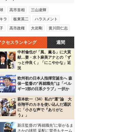
球
高市首相
三山凌輝
キラ
板東英二
ハラスメント
子
高市政権
大岩剛
黄川田仁志
アクセスランキング
週間
中村倫也が「風、薫る」に大貢
献…妻・水卜麻美アナとの「ず
っと仲良く」「にこやかな」近
況
欧州初の日本人指揮官誕生へ 森
保一監督の“再就職先”は「ベル
ギー1部の日系クラブ」一択か
萩本欽一〈34〉私の“運”論 大
谷翔平のカネを使い込んだ通訳
に「小さな声で『ありがと
う』」
新庄監督の“再就職先”に挙がるま
さかの球団 采配に賛否もチーム