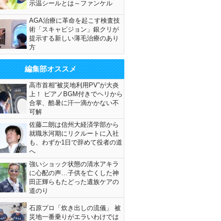
示温シールとは～ファンケル
AGA治療に革命を起こす検査技
術「スキャビジョン」銀クリが
提示する新しい薄毛治療のあり
方
編集部オススメ
高市首相“被災地利用PV”が大炎
上！ ピアノBGM付きでヘリから
合掌、酷暑に汗一滴かかない不
可解
佐藤二朗は信州大経済学部から
就職氷河期にリクルートに入社
も、わずか1日で辞めて役者の道
へ
強いショック状態の清水アキラ
に心配の声…子供を亡くした神
田正輝らもたどった遺族ケアの
道のり
石原プロ「炊き出しの流儀」 被
災地一番乗りがエラいわけでは