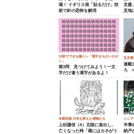
場！ イギリス発「貼るだけ」技
支援
術で針の恐怖を解消
災地
10秒でできる脳トレ「漢字まちがいさが
五木寛
し」
連載
第3問 見つけてみよう！一文
ろ <
字だけ違う漢字があるよ！
本郷史観 日本を変えた傑物たち
シニア
上杉謙信（4）北陸に進出し、
半導
亡くなった時「蔵にはカネがう
納戸