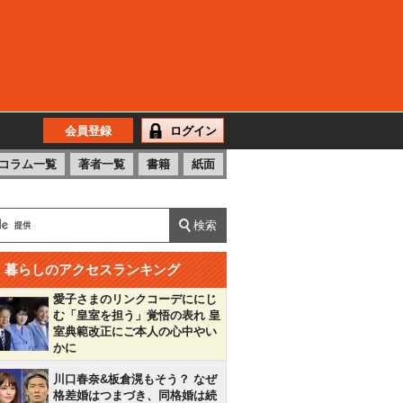
会員登録
ログイン
コラム一覧
著者一覧
書籍
紙面
暮らしのアクセスランキング
愛子さまのリンクコーデににじ
む「皇室を担う」覚悟の表れ 皇
室典範改正にご本人の心中やい
かに
川口春奈&板倉滉もそう？ なぜ
格差婚はつまづき、同格婚は続