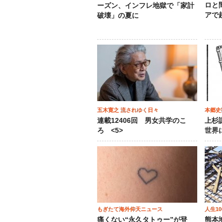
ロと
ーズン、インフレ地獄で「家計
アで
破壊」の夏に
五木寛之 流されゆく日々
本郷史
連載12406回 男女共学のこ
上杉
ろ <5>
世界
もぎたて海外仰天ニュース
人生1
痛くない“永久タトゥー”が登
熊本