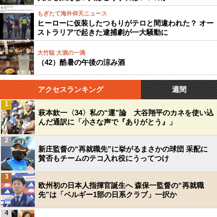
もぎたて海外仰天ニュース
ヒーローに仮装したつもりがテロと間違われた？ オー
ストラリアで起きた逮捕劇が一大騒動に
大竹聡 大酒の一滴
（42）酷暑の午後の涼み酒
アクセスランキング
週間
1
萩本欽一〈34〉私の“運”論 大谷翔平のカネを使い込
んだ通訳に「小さな声で『ありがとう』」
2
新庄監督の“再就職先”に挙がるまさかの球団 采配に
賛否もチームのテコ入れ役にうってつけ
3
欧州初の日本人指揮官誕生へ 森保一監督の“再就職
先”は「ベルギー1部の日系クラブ」一択か
4