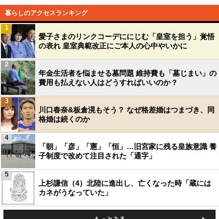
暮らしのアクセスランキング
1
愛子さまのリンクコーデににじむ「皇室を担う」覚悟
の表れ 皇室典範改正にご本人の心中やいかに
2
年金生活者を悩ませる墓問題 維持費も「墓じまい」の
費用も払えない人はどうすればいいのか？
3
川口春奈&板倉滉もそう？ なぜ格差婚はつまづき、同
格婚は続くのか
4
「朝」「彦」「憲」「恒」…旧宮家に残る皇族意識 養
子制度で改めて注目された「通字」
5
上杉謙信（4）北陸に進出し、亡くなった時「蔵には
カネがうなっていた」