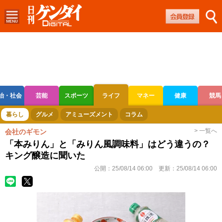
治・社会
芸能
スポーツ
ライフ
マネー
健康
競馬
ボートレース
競輪
オートレース
暮らし
グルメ
アミューズメント
コラム
> 一覧へ
会社のギモン
「本みりん」と「みりん風調味料」はどう違うの？
キング醸造に聞いた
公開：
25/08/14 06:00
更新：
25/08/14 06:00