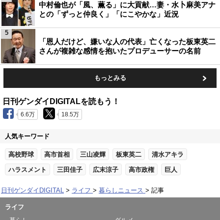
中村倫也が「風、薫る」に大貢献…妻・水卜麻美アナ
との「ずっと仲良く」「にこやかな」近況
5
「恩人だけど、嫌いな人の代表」亡くなった板東英二
さんが複雑な感情を抱いたプロデューサーの名前
もっとみる
日刊ゲンダイDIGITALを読もう！
6.6万
18.5万
人気キーワード
高校野球
高市首相
三山凌輝
板東英二
清水アキラ
ハラスメント
三田佳子
広末涼子
高市政権
巨人
日刊ゲンダイDIGITAL
ライフ
暮らしニュース
記事
ライフ