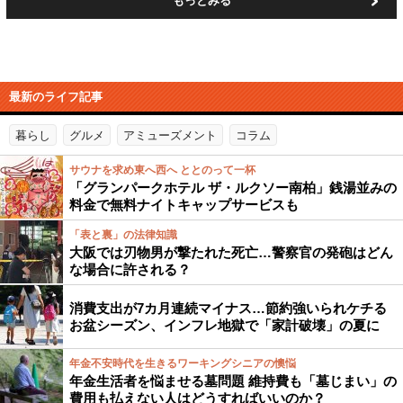
もっとみる
最新のライフ記事
暮らし
グルメ
アミューズメント
コラム
サウナを求め東へ西へ ととのって一杯
「グランパークホテル ザ・ルクソー南柏」銭湯並みの
料金で無料ナイトキャップサービスも
「表と裏」の法律知識
大阪では刃物男が撃たれた死亡…警察官の発砲はどん
な場合に許される？
消費支出が7カ月連続マイナス…節約強いられケチる
お盆シーズン、インフレ地獄で「家計破壊」の夏に
年金不安時代を生きるワーキングシニアの懊悩
年金生活者を悩ませる墓問題 維持費も「墓じまい」の
費用も払えない人はどうすればいいのか？