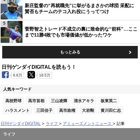
新庄監督の“再就職先”に挙がるまさかの球団 采配に
賛否もチームのテコ入れ役にうってつけ
5
菅野智之トレード不成立の裏に致命的な“前科”…ここ
まで11勝4敗でも市場価値が低かったワケ
もっとみる
日刊ゲンダイDIGITALを読もう！
6.6万
18.5万
人気キーワード
高校野球
高市首相
三山凌輝
清水アキラ
板東英二
ハラスメント
三田佳子
高市政権
大岩剛
黄川田仁志
日刊ゲンダイDIGITAL
ライフ
アミューズメントニュース
記事
ライフ