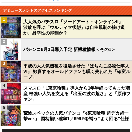
アミューズメントのアクセスランキング
1
大人気のパチスロ『ソードアート・オンラインII』、
波紋を呼ぶ「ウルティマ状態」は自主規制の抜け道
か、射幸性の抑制か？
2
パチンコ8月3日導入予定 新機種情報＜その1＞
3
平成の大人気機種を復活させた『ぱちんこ必殺仕事人
VI』 歓喜するオールドファンも嘆く失われた「確変ル
ープ」
4
スマスロ「L東京喰種」導入から1年半経ってもまだ増
産 根強い人気を支える「出玉の波の荒さ」と「原作フ
ァン」
5
荒波スペックの人気パチンコ『e東京喰種 超デカ超一
撃ver.』 図柄揃い確率1／999.9を補う“よく回る”仕様