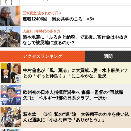
五木寛之 流されゆく日々
連載12406回 男女共学のころ <5>
人生100年時代の歩き方
熊本地震に「ふるさと納税」で支援…寄付金は中抜き
なしで被災地に渡るのか？
アクセスランキング
週間
1
中村倫也が「風、薫る」に大貢献…妻・水卜麻美アナ
との「ずっと仲良く」「にこやかな」近況
2
欧州初の日本人指揮官誕生へ 森保一監督の“再就職
先”は「ベルギー1部の日系クラブ」一択か
3
萩本欽一〈34〉私の“運”論 大谷翔平のカネを使い込
んだ通訳に「小さな声で『ありがとう』」
4