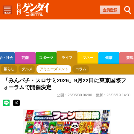
治・社会
芸能
スポーツ
ライフ
マネー
健康
競馬
ボートレース
競輪
オートレース
暮らし
グルメ
アミューズメント
コラム
「みんパチ・スロサミ2026」9月22日に東京国際フ
ォーラムで開催決定
公開：
26/05/30 06:00
更新：
26/06/19 14:31