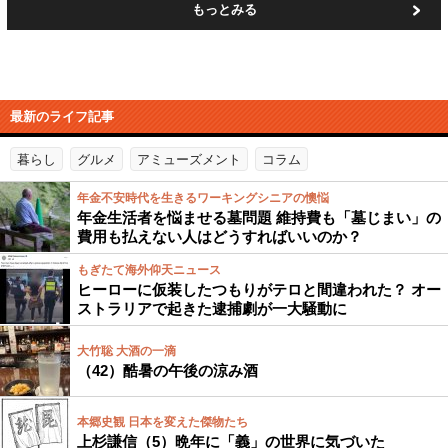
もっとみる
最新のライフ記事
暮らし
グルメ
アミューズメント
コラム
年金不安時代を生きるワーキングシニアの懊悩
年金生活者を悩ませる墓問題 維持費も「墓じまい」の
費用も払えない人はどうすればいいのか？
もぎたて海外仰天ニュース
ヒーローに仮装したつもりがテロと間違われた？ オー
ストラリアで起きた逮捕劇が一大騒動に
大竹聡 大酒の一滴
（42）酷暑の午後の涼み酒
本郷史観 日本を変えた傑物たち
上杉謙信（5）晩年に「義」の世界に気づいた