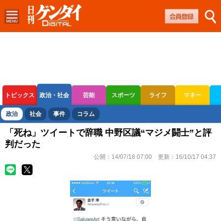
トピックス
政治・社会
芸能
スポーツ
ライフ
マネー
ボートレース
競輪
オートレース
政治
社会
事件
コラム
「死ね」ツイートで辞職 中野区議“マジメ闘士”と評
判だった
公開：
14/07/18 07:00
更新：
16/10/17 04:37