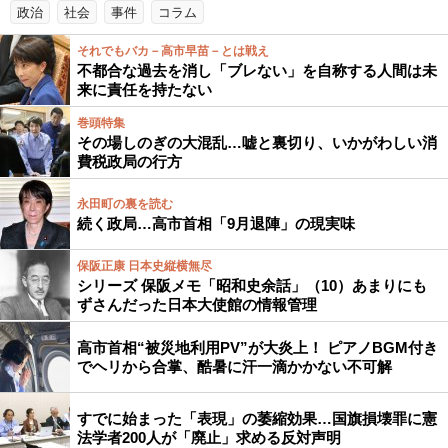
政治
社会
事件
コラム
それでもバカ－高市早苗－とは戦え
不都合な過去を消し「ブレない」を自称する人間は未
来に責任を持たない
巻頭特集
その場しのぎの大混乱…嘘と裏切り、いかがわしい消
費税政局の行方
永田町の裏を読む
続く政局…高市首相「9月退陣」の現実味
保阪正康 日本史縦横無尽
シリーズ 保阪メモ「昭和史余話」（10）あまりにも
ずさんだった日本大使館の情報管理
高市首相“被災地利用PV”が大炎上！ ピアノBGM付き
でヘリから合掌、酷暑に汗一滴かかない不可解
すでに始まった「表現」の萎縮効果…国旗損壊罪に憲
法学者200人が「廃止」求める反対声明