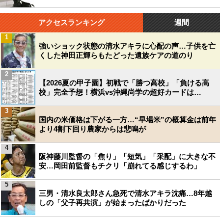
アクセスランキング
週間
1
強いショック状態の清水アキラに心配の声…子供を亡
くした神田正輝らもたどった遺族ケアの道のり
2
【2026夏の甲子園】初戦で「勝つ高校」「負ける高
校」完全予想！横浜vs沖縄尚学の超好カードは…
3
国内の米価格は下がる一方…“早場米”の概算金は前年
より4割下回り農家からは悲鳴が
4
阪神藤川監督の「焦り」「短気」「采配」に大きな不
安…岡田前監督もチクリ「崩れてる感じするわ」
5
三男・清水良太郎さん急死で清水アキラ沈痛…8年越
しの「父子再共演」が始まったばかりだった