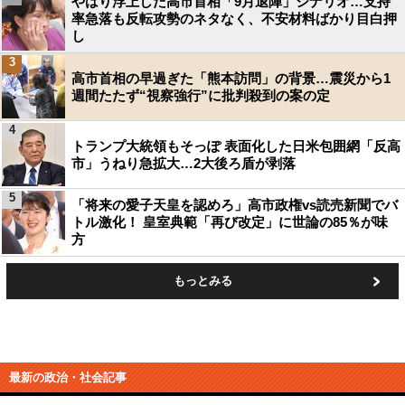
やはり浮上した高市首相「9月退陣」シナリオ…支持
率急落も反転攻勢のネタなく、不安材料ばかり目白押
し
3
高市首相の早過ぎた「熊本訪問」の背景…震災から1
週間たたず“視察強行”に批判殺到の案の定
4
トランプ大統領もそっぽ 表面化した日米包囲網「反高
市」うねり急拡大…2大後ろ盾が剥落
5
「将来の愛子天皇を認めろ」高市政権vs読売新聞でバ
トル激化！ 皇室典範「再び改定」に世論の85％が味
方
もっとみる
最新の政治・社会記事