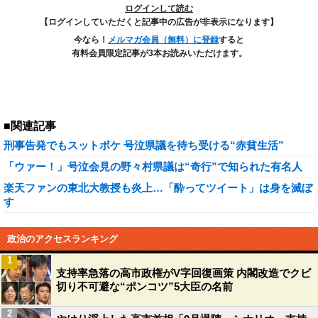
ログインして読む
【ログインしていただくと記事中の広告が非表示になります】
今なら！
メルマガ会員（無料）に登録
すると
有料会員限定記事が3本お読みいただけます。
■関連記事
刑事告発でもスットボケ 号泣県議を待ち受ける“赤貧生活”
「ウァー！」号泣会見の野々村県議は“奇行”で知られた有名人
楽天ファンの東北大教授も炎上…「酔ってツイート」は身を滅ぼ
す
政治のアクセスランキング
1
支持率急落の高市政権がV字回復画策 内閣改造でクビ
切り不可避な“ポンコツ”5大臣の名前
2