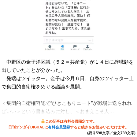
中野区の金子洋区議（５２＝共産党）が１４日に辞職願を
出していたことが分かった。
発端はツイッター。金子は今月６日、自身のツイッター上
で集団的自衛権をめぐる議論を展開。
＜集団的自衛権容認で“ひきこもりニート”が戦場に送られれ
ばいい＞という書き込みに対し、＜おまえこそ人…
この記事は有料会員限定です。
日刊ゲンダイDIGITALに
有料会員登録
すると続きをお読みいただけます。
(残り598文字／全文739文字)