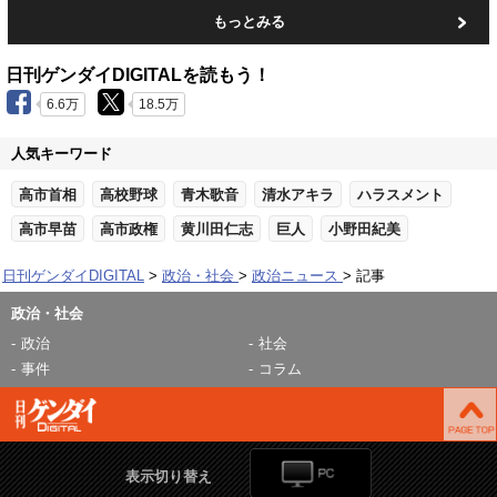
もっとみる
日刊ゲンダイDIGITALを読もう！
6.6万
18.5万
人気キーワード
高市首相
高校野球
青木歌音
清水アキラ
ハラスメント
高市早苗
高市政権
黄川田仁志
巨人
小野田紀美
日刊ゲンダイDIGITAL
政治・社会
政治ニュース
記事
政治・社会
政治
社会
事件
コラム
表示切り替え