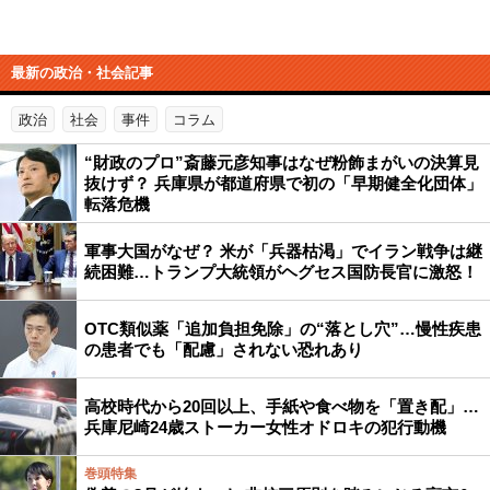
最新の政治・社会記事
政治
社会
事件
コラム
“財政のプロ”斎藤元彦知事はなぜ粉飾まがいの決算見
抜けず？ 兵庫県が都道府県で初の「早期健全化団体」
転落危機
軍事大国がなぜ？ 米が「兵器枯渇」でイラン戦争は継
続困難…トランプ大統領がヘグセス国防長官に激怒！
OTC類似薬「追加負担免除」の“落とし穴”…慢性疾患
の患者でも「配慮」されない恐れあり
高校時代から20回以上、手紙や食べ物を「置き配」…
兵庫尼崎24歳ストーカー女性オドロキの犯行動機
巻頭特集