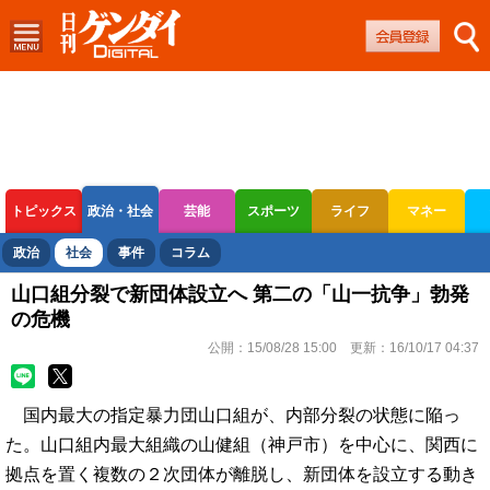
トピックス
政治・社会
芸能
スポーツ
ライフ
マネー
ボートレース
競輪
オートレース
政治
社会
事件
コラム
山口組分裂で新団体設立へ 第二の「山一抗争」勃発
の危機
公開：
15/08/28 15:00
更新：
16/10/17 04:37
国内最大の指定暴力団山口組が、内部分裂の状態に陥っ
た。山口組内最大組織の山健組（神戸市）を中心に、関西に
拠点を置く複数の２次団体が離脱し、新団体を設立する動き