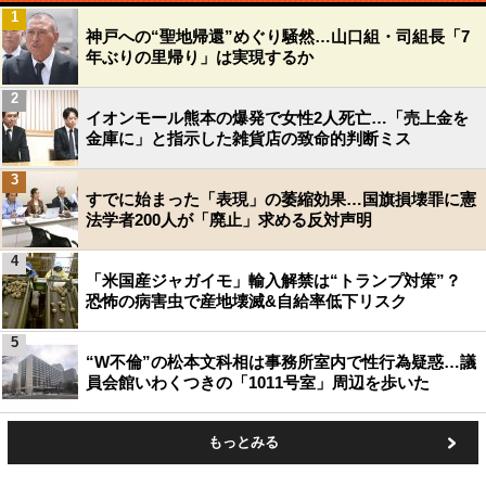
1
神戸への“聖地帰還”めぐり騒然…山口組・司組長「7
年ぶりの里帰り」は実現するか
2
イオンモール熊本の爆発で女性2人死亡…「売上金を
金庫に」と指示した雑貨店の致命的判断ミス
3
すでに始まった「表現」の萎縮効果…国旗損壊罪に憲
法学者200人が「廃止」求める反対声明
4
「米国産ジャガイモ」輸入解禁は“トランプ対策”？
恐怖の病害虫で産地壊滅&自給率低下リスク
5
“W不倫”の松本文科相は事務所室内で性行為疑惑…議
員会館いわくつきの「1011号室」周辺を歩いた
もっとみる