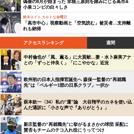
偽善の8月が始まった 非核三原則を踏みにじる高市&
小泉コンビの白々しさ
鈴木エイト カルトな金曜日
「高市中心」視察動画と「空気読む」被災者…支持離
れも納得
アクセスランキング
週間
1
中村倫也が「風、薫る」に大貢献…妻・水卜麻美アナ
との「ずっと仲良く」「にこやかな」近況
2
欧州初の日本人指揮官誕生へ 森保一監督の“再就職
先”は「ベルギー1部の日系クラブ」一択か
3
萩本欽一〈34〉私の“運”論 大谷翔平のカネを使い込
んだ通訳に「小さな声で『ありがとう』」
4
新庄監督の“再就職先”に挙がるまさかの球団 采配に
賛否もチームのテコ入れ役にうってつけ