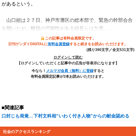
があるという。
山口組は２７日、神戸市灘区の総本部で、緊急の幹部会合
を開いたが、離脱の可能性がある組長らは欠席。…
この記事は有料会員限定です。
日刊ゲンダイDIGITALに
有料会員登録
すると続きをお読みいただけます。
(残り390文字／全文531文字)
ログインして読む
【ログインしていただくと記事中の広告が非表示になります】
今なら！
メルマガ会員（無料）に登録
すると
有料会員限定記事が3本お読みいただけます。
■関連記事
口封じも発覚…下村文科相“いわく付き人物”からの献金認める
社会のアクセスランキング