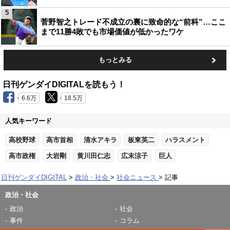
5
菅野智之トレード不成立の裏に致命的な“前科”…ここ
まで11勝4敗でも市場価値が低かったワケ
もっとみる
日刊ゲンダイDIGITALを読もう！
6.6万
18.5万
人気キーワード
高校野球
高市首相
清水アキラ
板東英二
ハラスメント
高市政権
大岩剛
黄川田仁志
広末涼子
巨人
日刊ゲンダイDIGITAL
政治・社会
社会ニュース
記事
政治・社会
政治
社会
事件
コラム