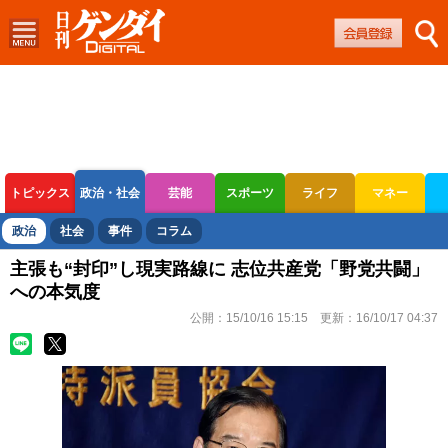
トピックス
政治・社会
芸能
スポーツ
ライフ
マネー
ボートレース
競輪
オートレース
政治
社会
事件
コラム
主張も“封印”し現実路線に 志位共産党「野党共闘」
への本気度
公開：
15/10/16 15:15
更新：
16/10/17 04:37