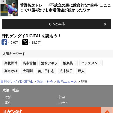
5
菅野智之トレード不成立の裏に致命的な“前科”…ここ
まで11勝4敗でも市場価値が低かったワケ
もっとみる
日刊ゲンダイDIGITALを読もう！
6.6万
18.5万
人気キーワード
高校野球
高市首相
清水アキラ
板東英二
ハラスメント
高市政権
大岩剛
黄川田仁志
広末涼子
巨人
日刊ゲンダイDIGITAL
政治・社会
政治ニュース
記事
政治・社会
政治
社会
事件
コラム