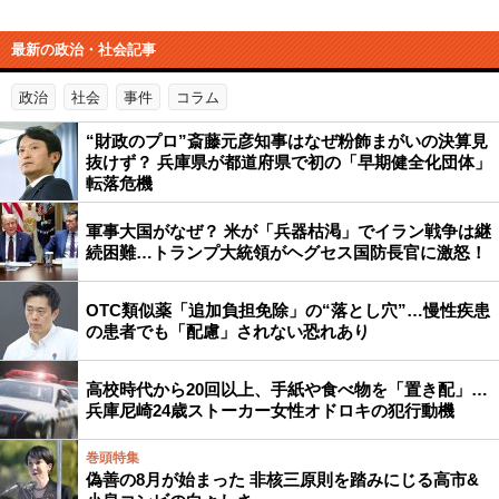
最新の政治・社会記事
政治
社会
事件
コラム
“財政のプロ”斎藤元彦知事はなぜ粉飾まがいの決算見
抜けず？ 兵庫県が都道府県で初の「早期健全化団体」
転落危機
軍事大国がなぜ？ 米が「兵器枯渇」でイラン戦争は継
続困難…トランプ大統領がヘグセス国防長官に激怒！
OTC類似薬「追加負担免除」の“落とし穴”…慢性疾患
の患者でも「配慮」されない恐れあり
高校時代から20回以上、手紙や食べ物を「置き配」…
兵庫尼崎24歳ストーカー女性オドロキの犯行動機
巻頭特集
偽善の8月が始まった 非核三原則を踏みにじる高市&