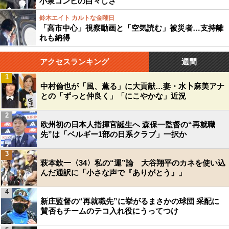
小泉コンビの白々しさ
鈴木エイト カルトな金曜日
「高市中心」視察動画と「空気読む」被災者…支持離
れも納得
アクセスランキング
週間
1
中村倫也が「風、薫る」に大貢献…妻・水卜麻美アナ
との「ずっと仲良く」「にこやかな」近況
2
欧州初の日本人指揮官誕生へ 森保一監督の“再就職
先”は「ベルギー1部の日系クラブ」一択か
3
萩本欽一〈34〉私の“運”論 大谷翔平のカネを使い込
んだ通訳に「小さな声で『ありがとう』」
4
新庄監督の“再就職先”に挙がるまさかの球団 采配に
賛否もチームのテコ入れ役にうってつけ