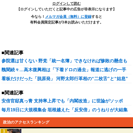
ログインして読む
【ログインしていただくと記事中の広告が非表示になります】
今なら！
メルマガ会員（無料）に登録
すると
有料会員限定記事が3本お読みいただけます。
■関連記事
参院選は甘くない 野党「統一名簿」できなければ惨敗の懸念も
醜聞続々…高木復興相は「下着ドロの過去」報道に逃げの一手
看板だけだった「脱原発」 河野太郎行革相の“二枚舌”と“姑息”
■関連記事
安倍官邸真っ青 支持率上昇でも「内閣改造」に世論がソッポ
毎月19日に大規模集会 垣根越えた「反安倍」のうねりが大結集
政治のアクセスランキング
1