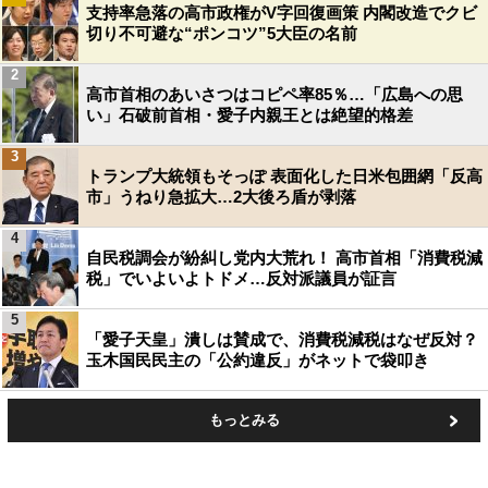
支持率急落の高市政権がV字回復画策 内閣改造でクビ
切り不可避な“ポンコツ”5大臣の名前
2
高市首相のあいさつはコピペ率85％…「広島への思
い」石破前首相・愛子内親王とは絶望的格差
3
トランプ大統領もそっぽ 表面化した日米包囲網「反高
市」うねり急拡大…2大後ろ盾が剥落
4
自民税調会が紛糾し党内大荒れ！ 高市首相「消費税減
税」でいよいよトドメ…反対派議員が証言
5
「愛子天皇」潰しは賛成で、消費税減税はなぜ反対？
玉木国民民主の「公約違反」がネットで袋叩き
もっとみる