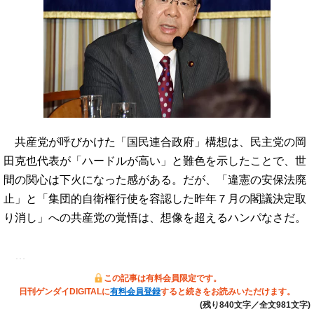
共産党が呼びかけた「国民連合政府」構想は、民主党の岡
田克也代表が「ハードルが高い」と難色を示したことで、世
間の関心は下火になった感がある。だが、「違憲の安保法廃
止」と「集団的自衛権行使を容認した昨年７月の閣議決定取
り消し」への共産党の覚悟は、想像を超えるハンパなさだ。
…
この記事は有料会員限定です。
日刊ゲンダイDIGITALに
有料会員登録
すると続きをお読みいただけます。
(残り840文字／全文981文字)