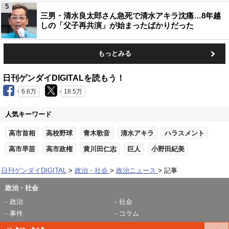
5
三男・清水良太郎さん急死で清水アキラ沈痛…8年越
しの「父子再共演」が始まったばかりだった
もっとみる
日刊ゲンダイDIGITALを読もう！
6.6万
18.5万
人気キーワード
高市首相
高校野球
青木歌音
清水アキラ
ハラスメント
高市早苗
高市政権
黄川田仁志
巨人
小野田紀美
日刊ゲンダイDIGITAL
政治・社会
政治ニュース
記事
政治・社会
政治
社会
事件
コラム