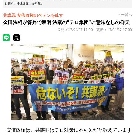
を開所。沖縄弁護士会所属。
> 一覧へ
共謀罪 安倍政権のペテンを糺す
金田法相が答弁で表明 法案の“テロ集団”に意味なしの仰天
公開：
17/04/27 17:00
更新：
17/04/27 17:00
安倍政権は、共謀罪はテロ対策に不可欠だと訴えています