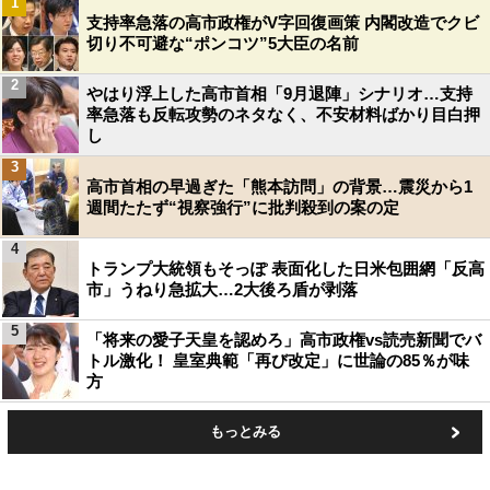
1
支持率急落の高市政権がV字回復画策 内閣改造でクビ
切り不可避な“ポンコツ”5大臣の名前
2
やはり浮上した高市首相「9月退陣」シナリオ…支持
率急落も反転攻勢のネタなく、不安材料ばかり目白押
し
3
高市首相の早過ぎた「熊本訪問」の背景…震災から1
週間たたず“視察強行”に批判殺到の案の定
4
トランプ大統領もそっぽ 表面化した日米包囲網「反高
市」うねり急拡大…2大後ろ盾が剥落
5
「将来の愛子天皇を認めろ」高市政権vs読売新聞でバ
トル激化！ 皇室典範「再び改定」に世論の85％が味
方
もっとみる