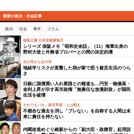
最新の政治・社会記事
政治
社会
事件
コラム
保阪正康 日本史縦横無尽
シリーズ 保阪メモ「昭和史余話」（11）海軍出身の
野村大使と外務省プロパーとの間の決定的溝
右の耳から左の耳
地経学リスクが直撃した我が家で思う被災生活のつら
さ
日銀に国債買い入れ要請との報道も…円安・物価高・
金利上昇が示す高市政権「無責任な放漫財政」が国民
生活を破壊
それでもバカ－高市早苗－とは戦え
不都合な過去を消し「ブレない」を自称する人間は未
来に責任を持たない
内閣改造めぐり維新からの「副大臣・政務官」起用説