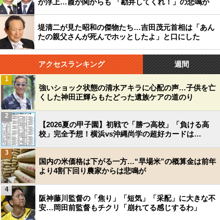
が浮上…霞が関からも 「勘弁してくれ！」の悲鳴が
堤清二が見た昭和の傑物たち…吉田茂元首相は「あん
たの親父さんが死んでホッとしたよ」と口にした
アクセスランキング
週間
1
強いショック状態の清水アキラに心配の声…子供を亡
くした神田正輝らもたどった遺族ケアの道のり
2
【2026夏の甲子園】初戦で「勝つ高校」「負ける高
校」完全予想！横浜vs沖縄尚学の超好カードは…
3
国内の米価格は下がる一方…“早場米”の概算金は前年
より4割下回り農家からは悲鳴が
4
阪神藤川監督の「焦り」「短気」「采配」に大きな不
安…岡田前監督もチクリ「崩れてる感じするわ」