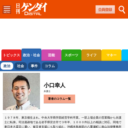
トピックス
政治・社会
芸能
スポーツ
ライフ
マネー
ボートレース
競輪
オートレース
政治
社会
事件
コラム
小口幸人
弁護士
著者のコラム一覧
１９７８年、東京都生まれ。中央大学商学部経営学科卒業。一部上場企業の営業職から弁護
士に転身。司法過疎地である岩手県宮古市で３年半、１０００件以上の相談に対応。同地で
東日本大震災に遭い、被災者支援にも取り組む。沖縄本島南部の八重瀬町に南山法律事務所