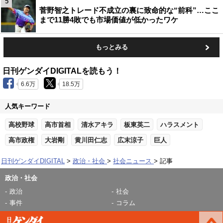
5
菅野智之トレード不成立の裏に致命的な“前科”…ここ
まで11勝4敗でも市場価値が低かったワケ
もっとみる
日刊ゲンダイDIGITALを読もう！
6.6万
18.5万
人気キーワード
高校野球
高市首相
清水アキラ
板東英二
ハラスメント
高市政権
大岩剛
黄川田仁志
広末涼子
巨人
日刊ゲンダイDIGITAL
政治・社会
社会ニュース
記事
政治・社会
政治
社会
事件
コラム