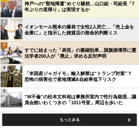
神戸への“聖地帰還”めぐり騒然…山口組・司組長「7
年ぶりの里帰り」は実現するか
2
イオンモール熊本の爆発で女性2人死亡…「売上金を
金庫に」と指示した雑貨店の致命的判断ミス
3
すでに始まった「表現」の萎縮効果…国旗損壊罪に憲
法学者200人が「廃止」求める反対声明
4
「米国産ジャガイモ」輸入解禁は“トランプ対策”？
恐怖の病害虫で産地壊滅&自給率低下リスク
5
“W不倫”の松本文科相は事務所室内で性行為疑惑…議
員会館いわくつきの「1011号室」周辺を歩いた
もっとみる