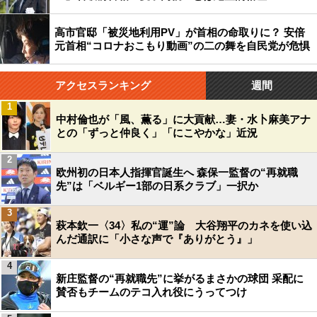
高市官邸「被災地利用PV」が首相の命取りに？ 安倍
元首相“コロナおこもり動画”の二の舞を自民党が危惧
アクセスランキング
週間
1
中村倫也が「風、薫る」に大貢献…妻・水卜麻美アナ
との「ずっと仲良く」「にこやかな」近況
2
欧州初の日本人指揮官誕生へ 森保一監督の“再就職
先”は「ベルギー1部の日系クラブ」一択か
3
萩本欽一〈34〉私の“運”論 大谷翔平のカネを使い込
んだ通訳に「小さな声で『ありがとう』」
4
新庄監督の“再就職先”に挙がるまさかの球団 采配に
賛否もチームのテコ入れ役にうってつけ