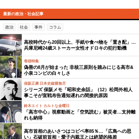
最新の政治・社会記事
政治
社会
事件
コラム
高校時代から20回以上、手紙や食べ物を「置き配」…
兵庫尼崎24歳ストーカー女性オドロキの犯行動機
巻頭特集
偽善の8月が始まった 非核三原則を踏みにじる高市&
小泉コンビの白々しさ
保阪正康 日本史縦横無尽
シリーズ 保阪メモ「昭和史余話」（12）松岡外相人
事こそが宣戦布告通知遅れの間接的原因
鈴木エイト カルトな金曜日
「高市中心」視察動画と「空気読む」被災者…支持離
れも納得
高市首相のあいさつはコピペ率85％…「広島への思
い」石破前首相・愛子内親王とは絶望的格差