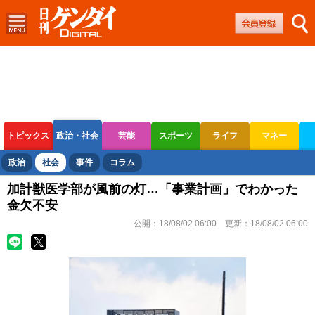
トピックス
政治・社会
芸能
スポーツ
ライフ
マネー
ボートレース
競輪
オートレース
政治
社会
事件
コラム
加計獣医学部が風前の灯…「事業計画」でわかった
金欠不安
公開：
18/08/02 06:00
更新：
18/08/02 06:00