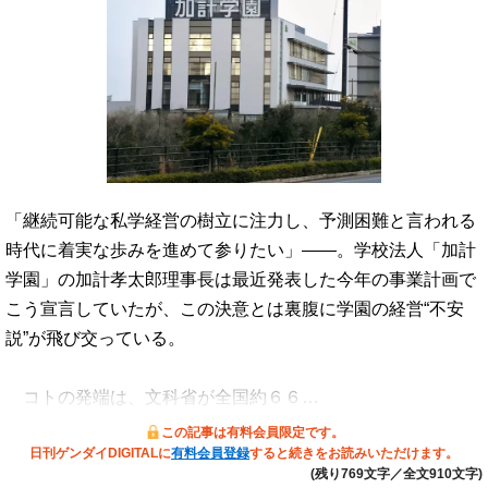
「継続可能な私学経営の樹立に注力し、予測困難と言われる
時代に着実な歩みを進めて参りたい」――。学校法人「加計
学園」の加計孝太郎理事長は最近発表した今年の事業計画で
こう宣言していたが、この決意とは裏腹に学園の経営“不安
説”が飛び交っている。
コトの発端は、文科省が全国約６６…
この記事は有料会員限定です。
日刊ゲンダイDIGITALに
有料会員登録
すると続きをお読みいただけます。
(残り769文字／全文910文字)