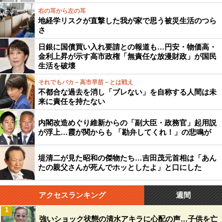
右の耳から左の耳
地経学リスクが直撃した我が家で思う被災生活のつら
さ
日銀に国債買い入れ要請との報道も…円安・物価高・
金利上昇が示す高市政権「無責任な放漫財政」が国民
生活を破壊
それでもバカ－高市早苗－とは戦え
不都合な過去を消し「ブレない」を自称する人間は未
来に責任を持たない
内閣改造めぐり維新からの「副大臣・政務官」起用説
が浮上…霞が関からも 「勘弁してくれ！」の悲鳴が
堤清二が見た昭和の傑物たち…吉田茂元首相は「あん
たの親父さんが死んでホッとしたよ」と口にした
アクセスランキング
週間
1
強いショック状態の清水アキラに心配の声…子供を亡