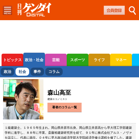
トピックス
政治・社会
芸能
スポーツ
ライフ
マネー
ボートレース
競輪
オートレース
政治
社会
事件
コラム
森山高至
建築エコノミスト
著者のコラム一覧
１級建築士。１９６５年生まれ。岡山県井原市出身。岡山県立井原高から早大理工学部建築
学科に進学し、８８年に卒業。斎藤裕建築研究所を経て、９１年に株式会社アルス・ノヴァ
を設立し、代表に就任。０４年に早大政治経済学部大学院経済学修士課程を修了した。建築