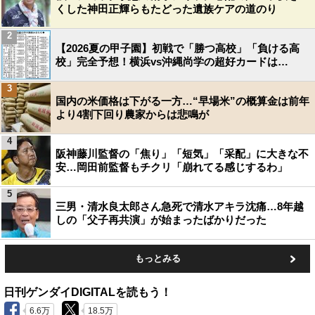
くした神田正輝らもたどった遺族ケアの道のり
2
【2026夏の甲子園】初戦で「勝つ高校」「負ける高
校」完全予想！横浜vs沖縄尚学の超好カードは…
3
国内の米価格は下がる一方…“早場米”の概算金は前年
より4割下回り農家からは悲鳴が
4
阪神藤川監督の「焦り」「短気」「采配」に大きな不
安…岡田前監督もチクリ「崩れてる感じするわ」
5
三男・清水良太郎さん急死で清水アキラ沈痛…8年越
しの「父子再共演」が始まったばかりだった
もっとみる
日刊ゲンダイDIGITALを読もう！
6.6万
18.5万