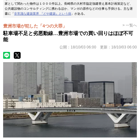
家として関わった物件は１０００件以上。長崎県の大村市協定強建替え基本計画策定など、
公共建設物のコンサルティングに携わるほか、マンガの原作などの仕事も手掛ける。主な著
書に「
非常識な建築業界 『どや建築』という病
」がある。
> 一覧へ
豊洲市場が犯した「4つの大罪」
駐車場不足と劣悪動線…豊洲市場での買い回りはほぼ不可
能
公開：
18/10/03 06:00
更新：
18/10/03 06:00