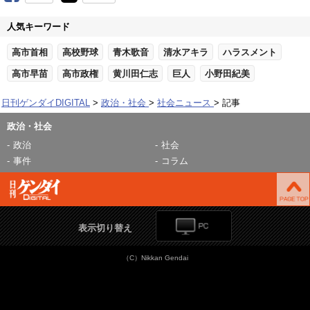
人気キーワード
高市首相
高校野球
青木歌音
清水アキラ
ハラスメント
高市早苗
高市政権
黄川田仁志
巨人
小野田紀美
日刊ゲンダイDIGITAL
政治・社会
社会ニュース
記事
政治・社会
政治
社会
事件
コラム
表示切り替え
（C）Nikkan Gendai