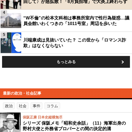
回して〉が急拡散！「8月負担増」で大炎上終わらず
4
“W不倫”の松本文科相は事務所室内で性行為疑惑…議
員会館いわくつきの「1011号室」周辺を歩いた
5
川端康成は見抜いていた？ この世から「ロマンス詐
欺」はなくならない
もっとみる
最新の政治・社会記事
政治
社会
事件
コラム
保阪正康 日本史縦横無尽
シリーズ 保阪メモ「昭和史余話」（11）海軍出身の
野村大使と外務省プロパーとの間の決定的溝