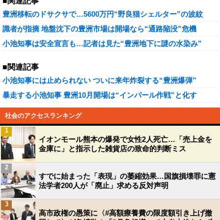
■関連記事
豊洲移転のドサクサで…5600万円“野良猫シェルター”の波紋
識者が指摘 地盤沈下の豊洲市場は開場なら“通路陥没”危機
小池知事は安全宣言も…記者は見た“豊洲地下に謎の水染み”
■関連記事
小池知事には止められない ついに来年炸裂する“豊洲爆弾”
暴走する小池知事 豊洲10月開場は“インパール作戦”と化す
社会のアクセスランキング
1
イオンモール熊本の爆発で女性2人死亡…「売上金を
金庫に」と指示した雑貨店の致命的判断ミス
2
すでに始まった「表現」の萎縮効果…国旗損壊罪に憲
法学者200人が「廃止」求める反対声明
3
高市政権の愚策に〈#高額療養費の限度額引き上げ撤