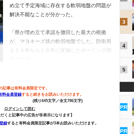
め立て予定海域に存在する軟弱地盤の問題が
解決不能なことが分かった。
3
「県が埋め立て承認を撤回した最大の根拠
が、マヨネーズ状の軟弱地盤でした。防衛局
4
も１４年から１６年に実施したボーリング調
査で軟弱…
5
の記事は有料会員限定です。
有料会員登録
すると続きをお読みいただけます。
(残り645文字／全文786文字)
PR
ログインして読む
ただくと記事中の広告が非表示になります】
登録
すると有料会員限定記事が3本お読みいただけます。
PR