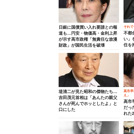
それで
日銀に国債買い入れ要請との報
不都
道も…円安・物価高・金利上昇
い」
が示す高市政権「無責任な放漫
任を
財政」が国民生活を破壊
高市早
堤清二が見た昭和の傑物たち…
え」
吉田茂元首相は「あんたの親父
高市
さんが死んでホッとしたよ」と
だっ
口にした
れた