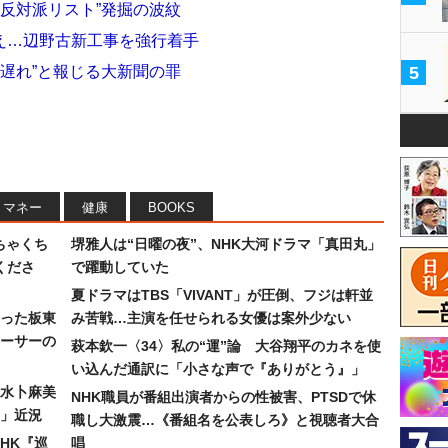
“反対派リスト”発掘の波紋
え…辺野古新工事を強行着手
期遅れ”と報じる大新聞の罪
5
マネー
健康
BOOKS
ちゃくち
堺雅人は“日曜の夜”、NHK大河ドラマ「真田丸」
くださ
で躍動していた
夏ドラマはTBS「VIVANT」が圧倒、フジは軒並
った板東
み苦戦…主演を任せられる女優は案外少ない
ーサーの
萩本欽一〈34〉私の“運”論 大谷翔平のカネを使
い込んだ通訳に「小さな声で『ありがとう』」
水卜麻美
NHK職員が番組出演者からの性被害、PTSDで休
」近況
職し大激震…《番組名を公表しろ》と視聴者大合
HK『巡
唱