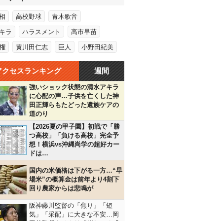
相
高校野球
青木歌音
キラ
ハラスメント
高市早苗
権
黄川田仁志
巨人
小野田紀美
アクセスランキング
週間
強いショック状態の清水アキラ
に心配の声…子供を亡くした神
田正輝らもたどった遺族ケアの
道のり
【2026夏の甲子園】初戦で「勝
つ高校」「負ける高校」完全予
想！横浜vs沖縄尚学の超好カー
ドは…
国内の米価格は下がる一方…“早
場米”の概算金は前年より4割下
回り農家からは悲鳴が
阪神藤川監督の「焦り」「短
気」「采配」に大きな不安…岡