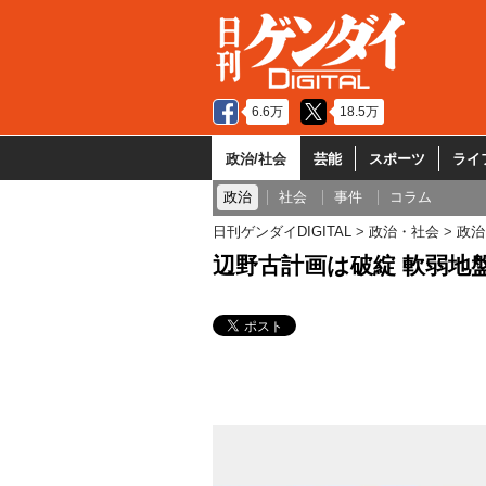
6.6万
18.5万
政治/社会
芸能
スポーツ
ライ
政治
社会
事件
コラム
日刊ゲンダイDIGITAL
政治・社会
政治
辺野古計画は破綻 軟弱地