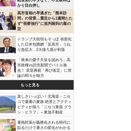
転攻勢のネタなく、不安材料ば
かり目白押し
高市首相の早過ぎた「熊本訪
問」の背景…震災から1週間たた
ず“視察強行”に批判殺到の案の
定
トランプ大統領もそっぽ 表面化
した日米包囲網「反高市」うね
り急拡大…2大後ろ盾が剥落
「将来の愛子天皇を認めろ」高
市政権vs読売新聞でバトル激
化！ 皇室典範「再び改定」に世
論の85％が味方
もっと見る
楽しさいっぱい！北海道・ニセ
コで避暑の夏旅 絶景とアクティ
ビティが揃う「ニセコ東急 グラ
ン・ヒラフ」～東急不動産
暑熱対策が義務化される時代に
貼るだけで暑さの変化がわかる