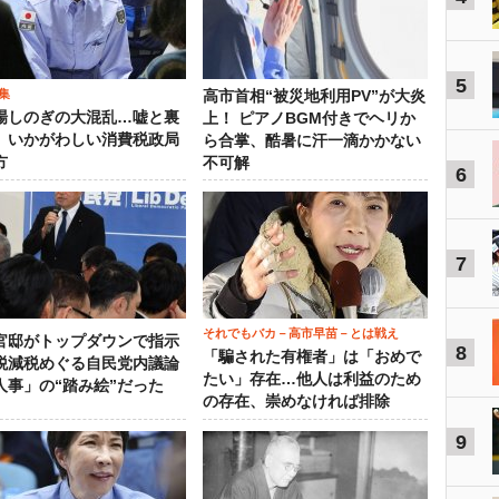
5
集
高市首相“被災地利用PV”が大炎
場しのぎの大混乱…嘘と裏
上！ ピアノBGM付きでヘリか
、いかがわしい消費税政局
ら合掌、酷暑に汗一滴かかない
方
不可解
6
7
それでもバカ－高市早苗－とは戦え
官邸がトップダウンで指示
8
「騙された有権者」は「おめで
税減税めぐる自民党内議論
たい」存在…他人は利益のため
人事」の“踏み絵”だった
の存在、崇めなければ排除
9