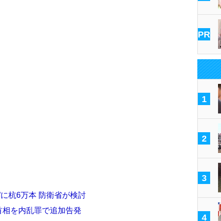
PR
1
2
3
に杭6万本 防衛省が検討
倍首相を内乱罪で追加告発
4