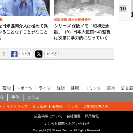
10
集
保阪正康 日本史縦横無尽
な日米協調介入は極めて異
シリーズ 保阪メモ「昭和史余
やることなすこと邪なこと
話」（9）日本大使館への監視
り
は次第に暴力的になっていく
う！
6.6万
18.5万
芸能
スポーツ
ライフ
経済
健康
コミック
競馬
公営
会
事件
コラム
ー
サイトマップ
個人情報
著作権
リンク
定期購読申込み
広告掲載について
会社概要
採用情報
よくある質問・お問い合わせ
Copyright (C) Nikkan Gendai. All Rights Reserved