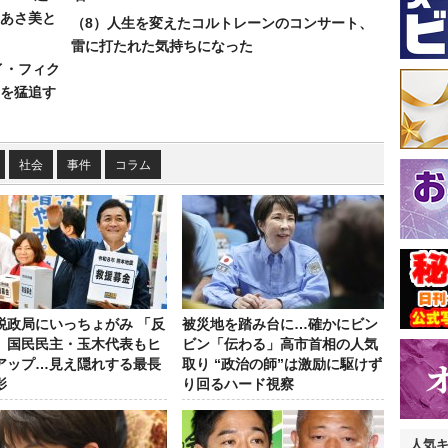
あさ美と
（8）人生を変えたコルトレーンのコンサート、
雷に打たれた気持ちになった
イ・フィク
を猛追す
社会
事件
コラム
税政局にいっちょがみ 「反
被災地を踏み台に…確かにビン
」国民民主・玉木代表もヒ
ビン「伝わる」高市首相の人気
アップ…見え隠れする最長
取り “政治の師”は激励に駆けず
影
り回るハード視察
人気