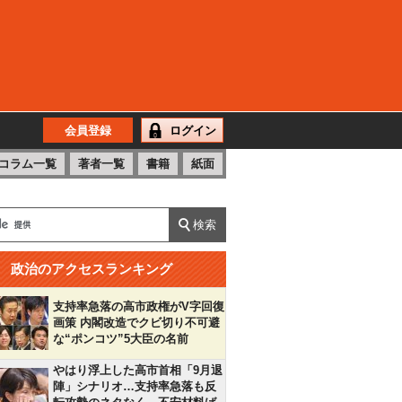
会員登録
ログイン
コラム一覧
著者一覧
書籍
紙面
政治のアクセスランキング
支持率急落の高市政権がV字回復
画策 内閣改造でクビ切り不可避
な“ポンコツ”5大臣の名前
やはり浮上した高市首相「9月退
陣」シナリオ…支持率急落も反