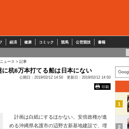
フ
経済
健康
コミック
競馬
公営競技
書籍
ニュース
記事
盤に杭6万本打てる船は日本にない
公開日：
2019/02/12 14:50
更新日：
2019/02/12 14:50
印刷
1
計画は白紙にするほかない。安倍政権が進
める沖縄県名護市の辺野古新基地建設で、埋
2