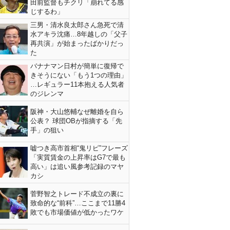
田前監督もチクリ「崩れてる感
じするわ」
三男・清水良太郎さん急死で清
水アキラ沈痛…8年越しの「父子
再共演」が始まったばかりだっ
た
バナナマン日村が簡単に復帰で
きそうにない「もう1つの理由」
…レギュラー11本抱える人気者
のジレンマ
阪神・大山悠輔なぜ離婚を自ら
公表？ 球団OBが指摘する「先
手」の狙い
嘘つき高市首相“鬼リピ”フレーズ
「実質賃金の上昇率はG7で最も
高い」は追い風参考記録のマヤ
カシ
菅野智之トレード不成立の裏に
致命的な“前科”…ここまで11勝4
敗でも市場価値が低かったワケ