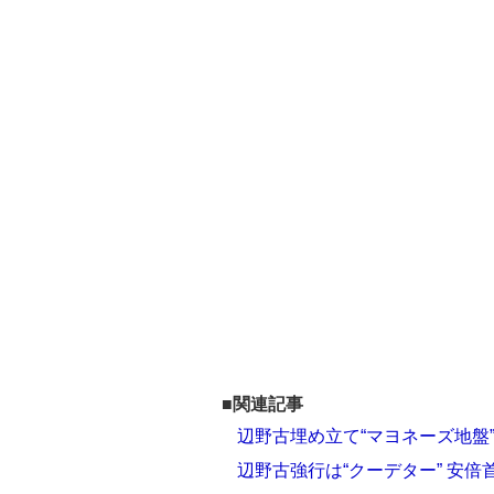
■関連記事
辺野古埋め立て“マヨネーズ地盤”
辺野古強行は“クーデター” 安