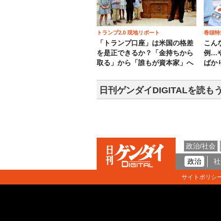
トランプ2.0 現地リポート
巻頭特
「トランプ口座」は米国の格差
こん
を是正できるか？「金持ちから
例…
取る」から「誰もが資本家」へ
ばか
日刊ゲンダイDIGITALを読も
政治/社会
政治
社
サイトポリシ