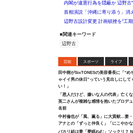
内閣が違憲行為を隠蔽か 辺野古
首相演説「沖縄に寄り添う」消
辺野古設計変更 計画頓挫を“工
■関連キーワード
辺野古
芸能
スポーツ
ライフ
田中樹がSixTONESの美容番長に「“め
ゃイイ男の休日”っていう見出しにして
い！」
「恩人だけど、嫌いな人の代表」亡くな
英二さんが複雑な感情を抱いたプロデュ
名前
中村倫也が「風、薫る」に大貢献…妻・
アナとの「ずっと仲良く」「にこやかな
バカリ組は妻「夢眠ねむ」ソックリ？ N