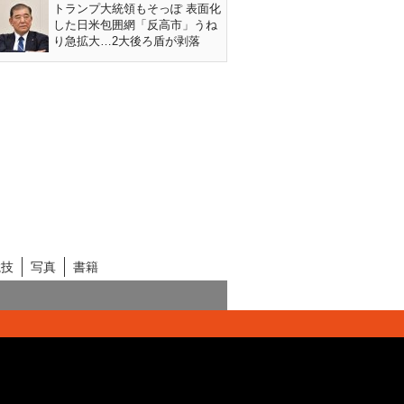
トランプ大統領もそっぽ 表面化
した日米包囲網「反高市」うね
り急拡大…2大後ろ盾が剥落
競技
写真
書籍