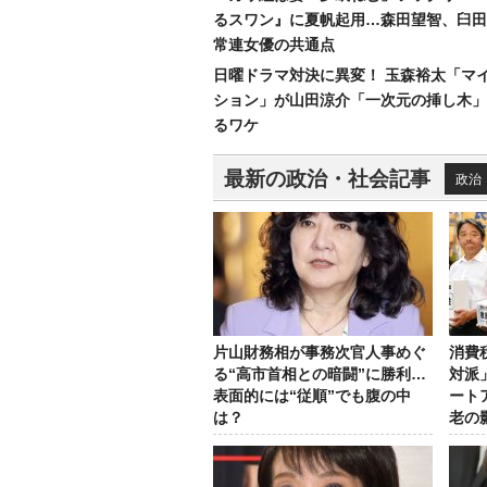
るスワン』に夏帆起用…森田望智、臼田
常連女優の共通点
日曜ドラマ対決に異変！ 玉森裕太「マ
ション」が山田涼介「一次元の挿し木」
るワケ
最新の政治・社会記事
政治
片山財務相が事務次官人事めぐ
消費
る“高市首相との暗闘”に勝利…
対派
表面的には“従順”でも腹の中
ート
は？
老の