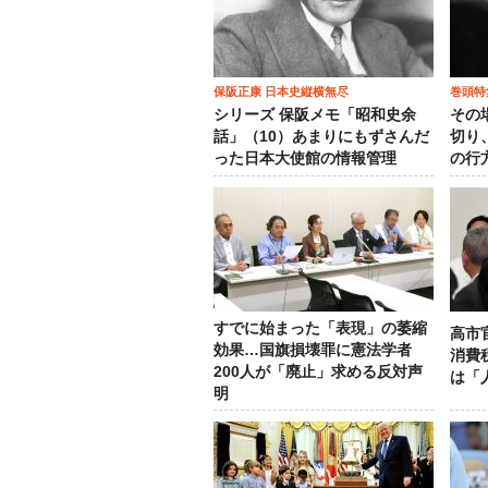
保阪正康 日本史縦横無尽
巻頭特
シリーズ 保阪メモ「昭和史余
その
話」（10）あまりにもずさんだ
切り
った日本大使館の情報管理
の行
すでに始まった「表現」の萎縮
高市
効果…国旗損壊罪に憲法学者
消費
200人が「廃止」求める反対声
は「
明