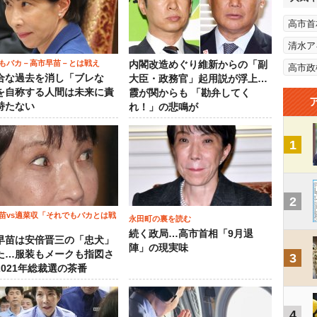
高市首
清水ア
もバカ－高市早苗－とは戦え
内閣改造めぐり維新からの「副
高市政
合な過去を消し「ブレな
大臣・政務官」起用説が浮上…
を自称する人間は未来に責
霞が関からも 「勘弁してく
持たない
れ！」の悲鳴が
1
2
苗vs適菜収「それでもバカとは戦
永田町の裏を読む
続く政局…高市首相「9月退
早苗は安倍晋三の「忠犬」
陣」の現実味
た…服装もメークも指図さ
3
2021年総裁選の茶番
4