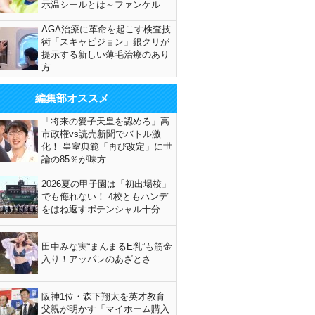
示温シールとは～ファンケル
AGA治療に革命を起こす検査技
術「スキャビジョン」銀クリが
提示する新しい薄毛治療のあり
方
編集部オススメ
「将来の愛子天皇を認めろ」高
市政権vs読売新聞でバトル激
化！ 皇室典範「再び改定」に世
論の85％が味方
2026夏の甲子園は「初出場校」
でも侮れない！ 4校ともハンデ
をはね返すポテンシャル十分
田中みな実“まんまるE乳”も筋金
入り！アッパレのあざとさ
阪神1位・森下翔太を英才教育
父親が明かす「マイホーム購入